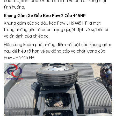
cao tốc, đảm bảo xe luôn ổn định và bền bỉ trong mọi
tình huống.
Khung Gầm Xe Đầu Kéo Faw 2 Cầu 445HP
Khung gầm của xe đầu kéo Faw JH6 445 HP là một
trong những yếu tố quan trọng quyết định về sự bền bỉ
và ổn định của chiếc xe.
Hãy cùng khám phá những điểm nổi bật của khung gầm
này để hiểu rõ hơn về sự đẳng cấp và chất lượng của
Faw JH6 445 HP.