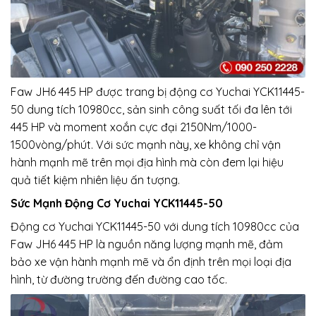
Faw JH6 445 HP được trang bị động cơ Yuchai YCK11445-
50 dung tích 10980cc, sản sinh công suất tối đa lên tới
445 HP và moment xoắn cực đại 2150Nm/1000-
1500vòng/phút. Với sức mạnh này, xe không chỉ vận
hành mạnh mẽ trên mọi địa hình mà còn đem lại hiệu
quả tiết kiệm nhiên liệu ấn tượng.
Sức Mạnh Động Cơ Yuchai YCK11445-50
Động cơ Yuchai YCK11445-50 với dung tích 10980cc của
Faw JH6 445 HP là nguồn năng lượng mạnh mẽ, đảm
bảo xe vận hành mạnh mẽ và ổn định trên mọi loại địa
hình, từ đường trường đến đường cao tốc.