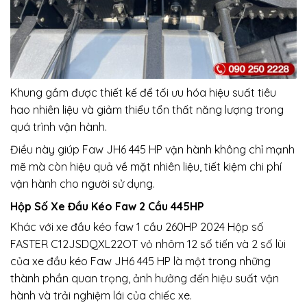
Khung gầm được thiết kế để tối ưu hóa hiệu suất tiêu
hao nhiên liệu và giảm thiểu tổn thất năng lượng trong
quá trình vận hành.
Điều này giúp Faw JH6 445 HP vận hành không chỉ mạnh
mẽ mà còn hiệu quả về mặt nhiên liệu, tiết kiệm chi phí
vận hành cho người sử dụng.
Hộp Số Xe Đầu Kéo Faw 2 Cầu 445HP
Khác với xe đầu kéo faw 1 cầu 260HP 2024 Hộp số
FASTER C12JSDQXL22OT vỏ nhôm 12 số tiến và 2 số lùi
của xe đầu kéo Faw JH6 445 HP là một trong những
thành phần quan trọng, ảnh hưởng đến hiệu suất vận
hành và trải nghiệm lái của chiếc xe.