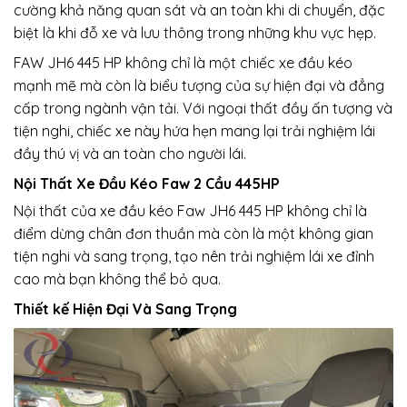
cường khả năng quan sát và an toàn khi di chuyển, đặc
biệt là khi đỗ xe và lưu thông trong những khu vực hẹp.
FAW JH6 445 HP không chỉ là một chiếc xe đầu kéo
mạnh mẽ mà còn là biểu tượng của sự hiện đại và đẳng
cấp trong ngành vận tải. Với ngoại thất đầy ấn tượng và
tiện nghi, chiếc xe này hứa hẹn mang lại trải nghiệm lái
đầy thú vị và an toàn cho người lái.
Nội Thất Xe Đầu Kéo Faw 2 Cầu 445HP
Nội thất của xe đầu kéo Faw JH6 445 HP không chỉ là
điểm dừng chân đơn thuần mà còn là một không gian
tiện nghi và sang trọng, tạo nên trải nghiệm lái xe đỉnh
cao mà bạn không thể bỏ qua.
Thiết kế Hiện Đại Và Sang Trọng