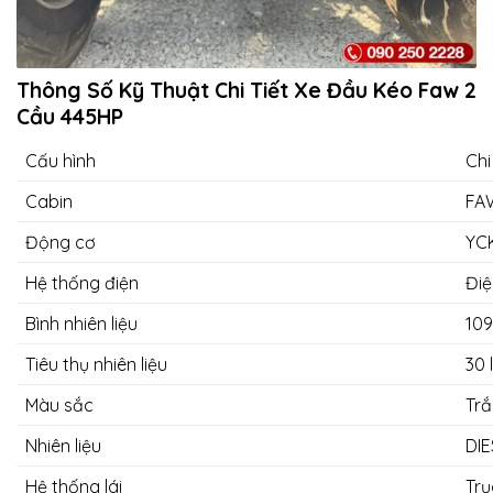
Thông Số Kỹ Thuật Chi Tiết Xe Đầu Kéo Faw 2
Cầu 445HP
Cấu hình
Chi
Cabin
FA
Động cơ
YCK
Hệ thống điện
Điệ
Bình nhiên liệu
10
Tiêu thụ nhiên liệu
30 
Màu sắc
Tr
Nhiên liệu
DIE
Hệ thống lái
Trụ