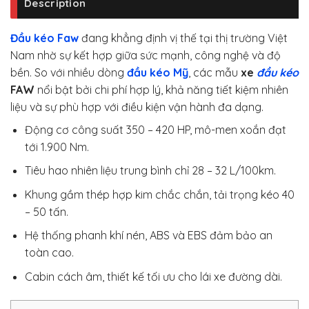
Description
Đầu kéo Faw
đang khẳng định vị thế tại thị trường Việt
Nam nhờ sự kết hợp giữa sức mạnh, công nghệ và độ
bền. So với nhiều dòng
đầu kéo Mỹ
, các mẫu
xe
đầu kéo
FAW
nổi bật bởi chi phí hợp lý, khả năng tiết kiệm nhiên
liệu và sự phù hợp với điều kiện vận hành đa dạng.
Động cơ công suất 350 – 420 HP, mô-men xoắn đạt
tới 1.900 Nm.
Tiêu hao nhiên liệu trung bình chỉ 28 – 32 L/100km.
Khung gầm thép hợp kim chắc chắn, tải trọng kéo 40
– 50 tấn.
Hệ thống phanh khí nén, ABS và EBS đảm bảo an
toàn cao.
Cabin cách âm, thiết kế tối ưu cho lái xe đường dài.