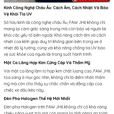
Kính Công Nghệ Châu Âu: Cách Âm, Cách Nhiệt Và Bảo
Vệ Khỏi Tia UV
Sở hữu kính lái công nghệ châu Âu, FAW JH6 không chỉ
mang lại cảm giác sang trọng mà còn bảo vệ người lái
khỏi các yếu tố bên ngoài. Khả năng cách âm và cách
nhiệt của kính giúp duy trì không gian bên trong xe ở
nhiệt độ lý tưởng, cùng với khả năng chống tia UV bảo
vệ sức khỏe của người lái trong suốt hành trình.
Mặt Ca Lăng Hợp Kim Cứng Cáp Và Thẩm Mỹ
Với mặt ca lăng làm từ hợp kim chất lượng cao, FAW JH6
tỏa sáng ở mọi góc nhìn, không chỉ là điểm nhấn thẩm
mỹ mà còn cho thấy sự chắc chắn và đẳng cấp của
chiếc xe đầu kéo này.
Đèn Pha Halogen Thế Hệ Mới Nhất
Đèn pha Halogen trên FAW JH6 không chỉ có khả năng
chiếu sáng vượt trội mà còn mang lại tính năng an toàn