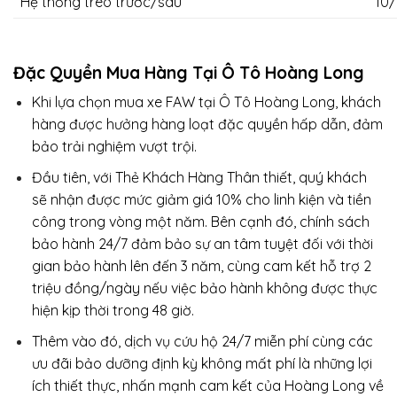
Hệ thống treo trước/sau
10/
Đặc Quyền Mua Hàng Tại Ô Tô Hoàng Long
Khi lựa chọn mua xe FAW tại Ô Tô Hoàng Long, khách
hàng được hưởng hàng loạt đặc quyền hấp dẫn, đảm
bảo trải nghiệm vượt trội.
Đầu tiên, với Thẻ Khách Hàng Thân thiết, quý khách
sẽ nhận được mức giảm giá 10% cho linh kiện và tiền
công trong vòng một năm. Bên cạnh đó, chính sách
bảo hành 24/7 đảm bảo sự an tâm tuyệt đối với thời
gian bảo hành lên đến 3 năm, cùng cam kết hỗ trợ 2
triệu đồng/ngày nếu việc bảo hành không được thực
hiện kịp thời trong 48 giờ.
Thêm vào đó, dịch vụ cứu hộ 24/7 miễn phí cùng các
ưu đãi bảo dưỡng định kỳ không mất phí là những lợi
ích thiết thực, nhấn mạnh cam kết của Hoàng Long về