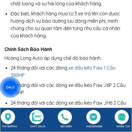
chất lượng và sự hài lòng của khách hàng.
Đặc biệt, khách hàng mua từ 3 xe trở lên còn được
hưởng dịch vụ bảo dưỡng lưu động miễn phí, minh
chứng cho sự quan tâm đến từng nhu cầu cá nhân
của khách hàng.
Chính Sách Bảo Hành
Hoàng Long Auto áp dụng chế độ bảo hành:
24 tháng đối với các dòng
xe đầu kéo Faw 1 Cầu
260HP
24 tháng đối với các dòng xe đầu kéo Faw J6P 2 Cầu
ZALO
375HP
24 tháng đối với các dòng xe đầu kéo Faw JH6 2 Cầu
430HP
24 tháng đối với các dòng xe đầu kéo Faw JH6 2 Cầu
TÌM ĐƯỜNG
CHAT ZALO
GỌI ĐIỆN
MESSENGER
NHẮN TIN
445HP