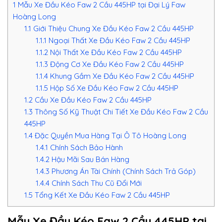
1
Mẫu Xe Đầu Kéo Faw 2 Cầu 445HP tại Đại Lý Faw
Hoàng Long
1.1
Giới Thiệu Chung Xe Đầu Kéo Faw 2 Cầu 445HP
1.1.1
Ngoại Thất Xe Đầu Kéo Faw 2 Cầu 445HP
1.1.2
Nội Thất Xe Đầu Kéo Faw 2 Cầu 445HP
1.1.3
Động Cơ Xe Đầu Kéo Faw 2 Cầu 445HP
1.1.4
Khung Gầm Xe Đầu Kéo Faw 2 Cầu 445HP
1.1.5
Hộp Số Xe Đầu Kéo Faw 2 Cầu 445HP
1.2
Cầu Xe Đầu Kéo Faw 2 Cầu 445HP
1.3
Thông Số Kỹ Thuật Chi Tiết Xe Đầu Kéo Faw 2 Cầu
445HP
1.4
Đặc Quyền Mua Hàng Tại Ô Tô Hoàng Long
1.4.1
Chính Sách Bảo Hành
1.4.2
Hậu Mãi Sau Bán Hàng
1.4.3
Phương Án Tài Chính (Chính Sách Trả Góp)
1.4.4
Chính Sách Thu Cũ Đổi Mới
1.5
Tổng Kết Xe Đầu Kéo Faw 2 Cầu 445HP
Mẫu Xe Đầu Kéo Faw 2 Cầu 445HP tại