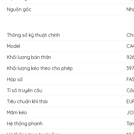
Nguồn gốc
Nhậ
Thông số kỹ thuật chính
Chi
Model
CA
Khối lượng bản thân
92
Khối lượng kéo theo cho phép
39
Hộp số
FA
Tỉ số truyền cầu
Cầu
Tiêu chuẩn khí thải
EU
Mâm kéo
JO
Hệ thống phanh
Tan