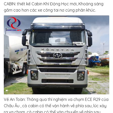
CABIN:
thiết kế
Cabin Khí Động Học mới, Khoảng sáng
gầm cao hơn các
xe công tai nơ
cùng
phân khúc
.
Về An Toàn: Thông qua thí nghiệm va chạm ECE R29 của
Châu Âu , cả cabin có thể
vận hành
về phía sau,
lúc
xảy
ra va chạm, cả cabin có thể
vận chuyển
về phía sau