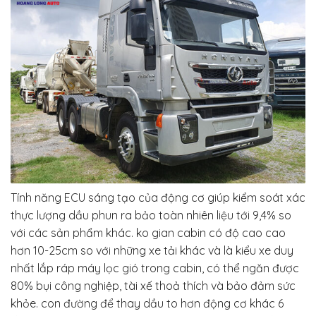
Tính năng ECU sáng tạo của động cơ giúp kiểm soát xác
thực lượng dầu phun ra bảo toàn nhiên liệu tới 9,4% so
với các sản phẩm khác. ko gian cabin có độ cao cao
hơn 10-25cm so với những xe tải khác và là kiểu xe duy
nhất lắp ráp máy lọc gió trong cabin, có thể ngăn được
80% bụi công nghiệp, tài xế thoả thích và bảo đảm sức
khỏe. con đường để thay dầu to hơn động cơ khác 6