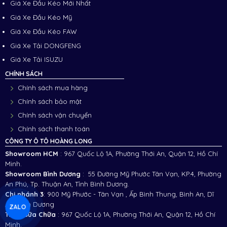
Giá Xe Đầu Kéo Mới Nhất
Giá Xe Đầu Kéo Mỹ
Giá Xe Đầu Kéo FAW
Giá Xe Tải DONGFENG
Giá Xe Tải ISUZU
CHÍNH SÁCH
Chính sách mua hàng
Chính sách bảo mật
Chính sách vận chuyển
Chính sách thanh toán
CÔNG TY Ô TÔ HOÀNG LONG
Showroom HCM
: 967 Quốc Lộ 1A, Phường Thới An, Quận 12, Hồ Chí
Minh.
Showroom Bình Dương
: 55 Đường Mỹ Phước Tân Vạn, KP.4, Phường
An Phú, Tp. Thuận An, Tỉnh Bình Dương.
Chi nhánh 3
:
900 Mỹ Phước - Tân Vạn , Ấp Bình Thung, Bình An, Dĩ
An, Bình Dương
ZALO
Trạm Sữa Chữa
: 967 Quốc Lộ 1A, Phường Thới An, Quận 12, Hồ Chí
Minh.