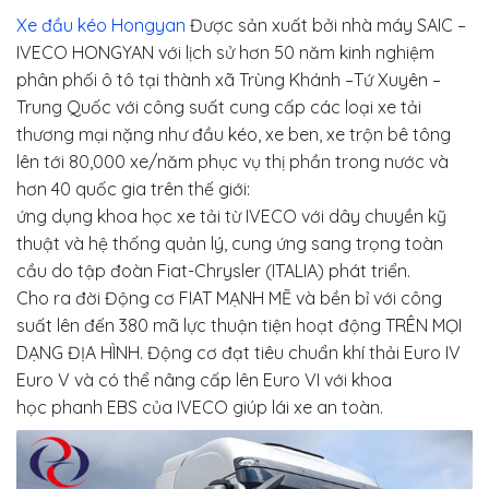
Xe đầu kéo Hongyan
Được sản xuất bởi nhà máy SAIC –
IVECO HONGYAN với lịch sử hơn 50 năm kinh nghiệm
phân phối ô tô tại thành xã Trùng Khánh –Tứ Xuyên –
Trung Quốc với công suất cung cấp các loại xe tải
thương mại nặng như đầu kéo, xe ben, xe trộn bê tông
lên tới 80,000 xe/năm phục vụ thị phần trong nước và
hơn 40 quốc gia trên thế giới:
ứng dụng khoa học xe tải từ IVECO với dây chuyền kỹ
thuật và hệ thống quản lý, cung ứng sang trọng toàn
cầu do tập đoàn Fiat-Chrysler (ITALIA) phát triển.
Cho ra đời Động cơ FIAT MẠNH MẼ và bền bỉ với công
suất lên đến 380 mã lực thuận tiện hoạt động TRÊN MỌI
DẠNG ĐỊA HÌNH. Động cơ đạt tiêu chuẩn khí thải Euro IV
Euro V và có thể nâng cấp lên Euro VI với khoa
học phanh EBS của IVECO giúp lái xe an toàn.