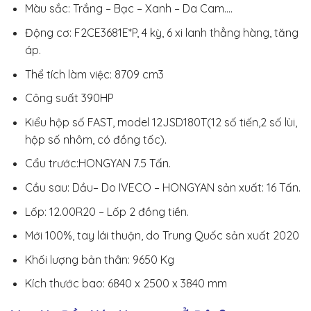
Màu sắc: Trắng – Bạc – Xanh – Da Cam….
Động cơ: F2CE3681E*P, 4 kỳ, 6 xi lanh thẳng hàng, tăng
áp.
Thể tích làm việc: 8709 cm3
Công suất 390HP
Kiểu hộp số FAST, model 12JSD180T(12 số tiến,2 số lùi,
hộp số nhôm, có đồng tốc).
Cẩu trước:HONGYAN 7.5 Tấn.
Cầu sau: Dầu– Do IVECO – HONGYAN sản xuất: 16 Tấn.
Lốp: 12.00R20 – Lốp 2 đồng tiền.
Mới 100%, tay lái thuận, do Trung Quốc sản xuất 2020
Khối lượng bản thân: 9650 Kg
Kích thước bao: 6840 x 2500 x 3840 mm