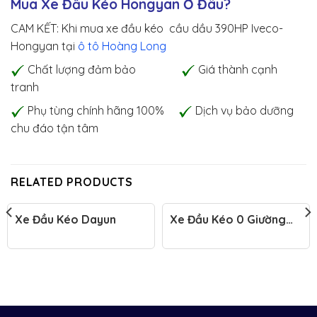
Mua Xe Đầu Kéo Hongyan Ở Đâu?
CAM KẾT: Khi mua xe đầu kéo cầu dầu 390HP Iveco-
Hongyan tại
ô tô Hoàng Long
Chất lượng đảm bảo
Giá thành cạnh
tranh
Phụ tùng chính hãng 100%
Dịch vụ bảo dưỡng
chu đáo tận tâm
RELATED PRODUCTS
Xe Đầu Kéo Dayun
Xe Đầu Kéo 0 Giường
470HP Hoàng Huy