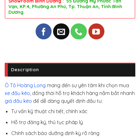
Showroom Bình Dương
: 55 Đường Mỹ Phước Tân
Vạn, KP.4, Phường An Phú, Tp. Thuận An, Tỉnh Bình
Dương.
Description
Ô Tô Hoàng Long
mang đến sự yên tâm khi chọn mua
xe đầu kéo
, đồng thời hỗ trợ khách hàng nắm bắt nhanh
giá đầu kéo
để dễ dàng quyết định đầu tư.
Tư vấn kỹ thuật chi tiết, chính xác
Hỗ trợ đăng ký, thủ tục pháp lý
Chính sách bảo dưỡng định kỳ rõ ràng