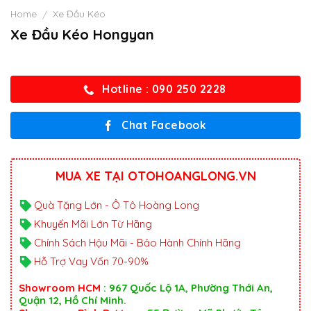
Home
Xe Đầu Kéo
/
Xe Đầu Kéo Hongyan
Hotline : 090 250 2228
Chat Facebook
MUA XE TẠI OTOHOANGLONG.VN
Quà Tặng Lớn - Ô Tô Hoàng Long
Khuyến Mãi Lớn Từ Hãng
Chính Sách Hậu Mãi - Bảo Hành Chính Hãng
Hỗ Trợ Vay Vốn 70-90%
Showroom HCM
: 967 Quốc Lộ 1A, Phường Thới An,
Quận 12, Hồ Chí Minh.