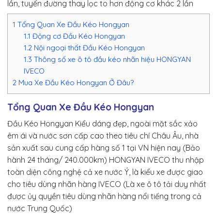
lần, tuyến đường thay lọc to hơn động cơ khác 2 lần
1
Tổng Quan Xe Đầu Kéo Hongyan
1.1
Động cơ Đầu Kéo Hongyan
1.2
Nội ngoại thất Đầu Kéo Hongyan
1.3
Thông số xe ô tô đầu kéo nhãn hiệu HONGYAN
IVECO
2
Mua Xe Đầu Kéo Hongyan Ở Đâu?
Tổng Quan Xe Đầu Kéo Hongyan
Đầu Kéo Hongyan Kiểu dáng
đẹp,
ngoài mặt
sắc xảo
êm ái và nước sơn
cấp cao
theo
tiêu chí
Châu Âu,
nhà
sản xuất
sau
cung cấp
hàng số 1 tại VN
hiện nay
(Bảo
hành 24 tháng/ 240.000km) HONGYAN IVECO thu nhập
toàn diện
công nghệ
cả xe nước Ý, là kiểu xe được
giao
cho
tiêu dùng
nhãn hàng
IVECO (Là
xe ô tô tải
duy nhất
được
ủy quyền
tiêu dùng
nhãn hàng
nổi tiếng
trong cả
nước Trung Quốc)