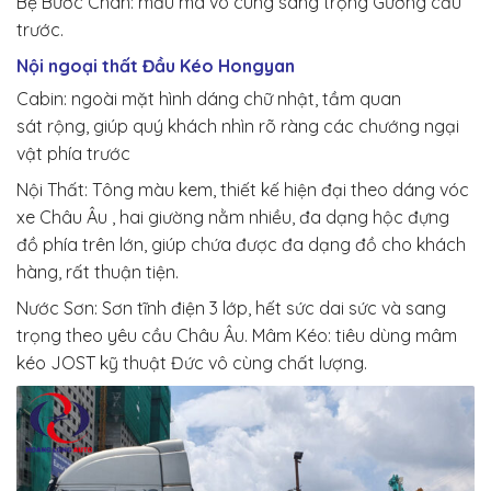
Bệ Bước Chân:
mẫu mã
vô cùng
sang trọng
Gương cầu
trước.
Nội ngoại thất Đầu Kéo Hongyan
Cabin:
ngoài mặt
hình dáng
chữ nhật,
tầm quan
sát
rộng, giúp
quý khách
nhìn rõ ràng các chướng ngại
vật phía trước
Nội Thất: Tông màu kem,
thiết kế hiện đại
theo dáng vóc
xe Châu Âu ,
hai
giường nằm
nhiều
,
đa dạng
hộc đựng
đồ phía trên
lớn
, giúp chứa được
đa dạng
đồ cho
khách
hàng
, rất
thuận tiện
.
Nước Sơn: Sơn tĩnh điện 3 lớp,
hết sức
dai sức
và
sang
trọng
theo
yêu cầu
Châu Âu. Mâm Kéo:
tiêu dùng
mâm
kéo JOST
kỹ thuật
Đức
vô cùng
chất lượng.