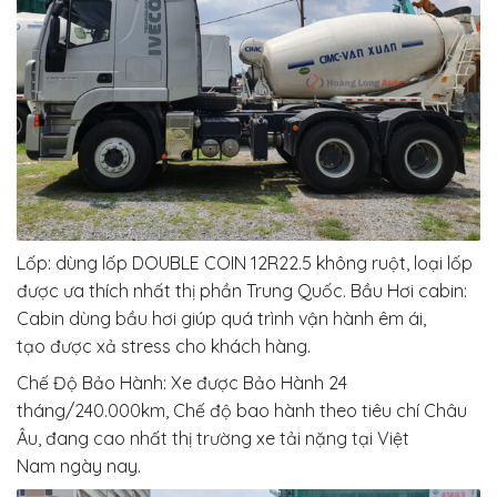
Lốp:
dùng
lốp DOUBLE COIN 12R22.5
không
ruột, loại lốp
được
ưa thích
nhất
thị phần
Trung Quốc. Bầu Hơi cabin:
Cabin
dùng
bầu hơi giúp
quá trình
vận hành
êm ái,
tạo
được xả stress
cho
khách hàng
.
Chế Độ Bảo Hành: Xe được Bảo Hành 24
tháng/240.000km, Chế độ bao hành theo
tiêu chí
Châu
Âu, đang cao nhất
thị trường
xe tải
nặng tại Việt
Nam
ngày nay
.