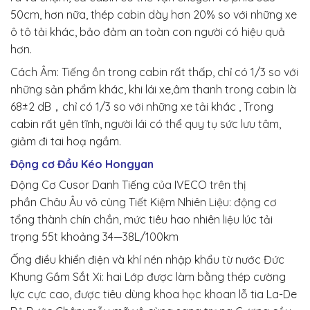
50cm, hơn nữa, thép cabin dày hơn 20% so với những
xe
ô tô tải
khác, bảo đảm an toàn con người có hiệu quả
hơn.
Cách
Âm: Tiếng ồn trong cabin rất thấp, chỉ có 1/3 so với
những sản phẩm khác,
khi
lái xe
,âm thanh trong cabin là
68±2 dB，chỉ có 1/3 so với những
xe tải
khác , Trong
cabin rất yên tĩnh,
người lái
có thể
quy tụ
sức
lưu tâm
,
giảm đi tai hoạ ngầm.
Động cơ Đầu Kéo Hongyan
Động Cơ Cusor Danh Tiếng của IVECO trên
thị
phần
Châu Âu vô
cùng
Tiết Kiệm Nhiên Liệu: động cơ
tổng thành chín chắn, mức
tiêu hao nhiên liệu
lúc
tải
trọng
55t khoảng 34—38L/100km
Ống điều khiển điện và khí nén nhập khẩu
từ
nước Đức
Khung Gầm Sắt Xi:
hai
Lớp được làm bằng thép cường
lực cực cao, được
tiêu dùng
khoa học
khoan lỗ tia La-De