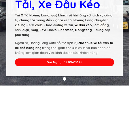
Tải, Xe Đầu Kéo
Tại Ô Tô Hoàng Long, quý khách sẽ hài lòng với dịch vụ công
ty chúng tôi mang đến – gara xe tải Hoàng Long chuyên :
cứu hộ
– sửa chữa – bảo dưỡng xe tải,
xe đầu kéo
, làm đồng,
sơn, điện, máy,
Faw
,
Howo
,
Shacman
,
Dongfeng
,… cung cấp
phụ tùng.
Ngoài ra, Hoàng Long Auto hỗ trợ dịch vụ
cho thuê xe tải van tự
lái chở hàng nhẹ
trong thời gian chờ sửa chữa và bảo hành để
không làm gián đoạn việc kinh doanh của khách hàng.
Gọi Ngay: 0909415145