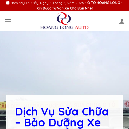
Skip
Hôm nay
Thứ Bảy, Ngày 8 Tháng 8, Năm 2026
- Ô TÔ HOÀNG LONG -
Xin Được Tư Vấn Xe Cho Bạn Nhé!
to
content
Dịch Vụ Sửa Chữa
– Bảo Dưỡng Xe