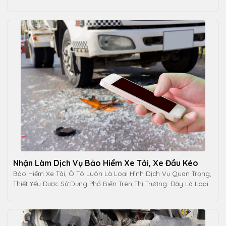
Cho [...]
Nhận Làm Dịch Vụ Bảo Hiểm Xe Tải, Xe Đầu Kéo
Bảo Hiểm Xe Tải, Ô Tô Luôn Là Loại Hình Dịch Vụ Quan Trọng,
Thiết Yếu Được Sử Dụng Phổ Biến Trên Thị Trường. Đây Là Loại
[...]