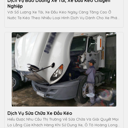
Dịch Vụ Bảo Dưỡng Xe Tải, Xe Đầu Kéo Chuyên
Nghiệp
Với Số Lượng Xe Tải, Xe Đầu Kéo Ngày Càng Tăng Cao Ở
Nước Ta Kéo Theo Nhiều Loại Hình Dịch Vụ Dành Cho Xe Phát
Triển [...]
Dịch Vụ Sửa Chữa Xe Đầu Kéo
Hiểu Được Nhu Cầu Thị Trường Về Sửa Chữa Và Giải Quyết Mọi
Lo Lắng Của Khách Hàng Khi Sử Dụng Xe, Ô Tô Hoàng Long