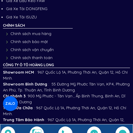
Giá Xe Đầu Kéo FAW
Giá Xe Tải DONGFENG
Giá Xe Tải ISUZU
CHÍNH SÁCH
Chính sách mua hàng
Chính sách bảo mật
Chính sách vận chuyển
Chính sách thanh toán
CÔNG TY Ô TÔ HOÀNG LONG
Showroom HCM
: 967 Quốc Lộ 1A, Phường Thới An, Quận 12, Hồ Chí
Minh.
Showroom Bình Dương
: 55 Đường Mỹ Phước Tân Vạn, KP.4, Phường
An Phú, Tp. Thuận An, Tỉnh Bình Dương.
Chi nhánh 3
:
900 Mỹ Phước - Tân Vạn , Ấp Bình Thung, Bình An, Dĩ
An, Bình Dương
ZALO
Trạm Sữa Chữa
: 967 Quốc Lộ 1A, Phường Thới An, Quận 12, Hồ Chí
Minh.
Trung Tâm Bảo Hành
: 967 Quốc Lộ 1A, Phường Thới An, Quận 12,
Hồ Chí Minh.