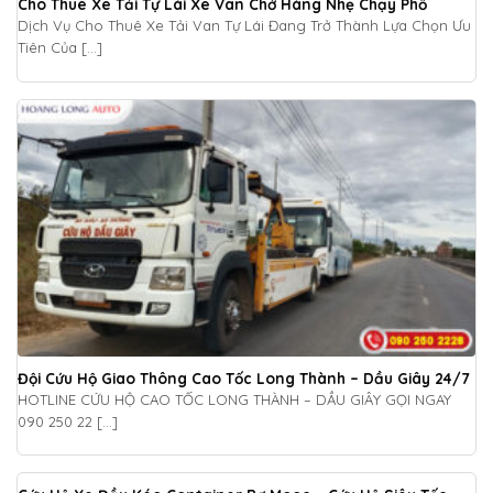
Cho Thuê Xe Tải Tự Lái Xe Van Chở Hàng Nhẹ Chạy Phố
Dịch Vụ Cho Thuê Xe Tải Van Tự Lái Đang Trở Thành Lựa Chọn Ưu
Tiên Của [...]
Đội Cứu Hộ Giao Thông Cao Tốc Long Thành – Dầu Giây 24/7
HOTLINE CỨU HỘ CAO TỐC LONG THÀNH – DẦU GIÂY GỌI NGAY
090 250 22 [...]