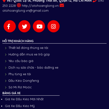
967 Quốc Lộ 1A, Phường Thới An, Quận 12, Hồ Chí Minh
090
250 2228
http://otohoanglong.vn
otohoanglong.vn@gmail.com
HỖ TRỢ KHÁCH HÀNG
Thiết kế đóng thùng xe tải
Hướng dẫn mua xe trả góp
Yêu cầu báo giá
Dịch vụ sửa chữa - bảo dưỡng xe
Phụ tùng xe tải
Đầu Kéo Dongfeng
Sơ Mi Rơ Moóc
BẢNG GIÁ XE
Giá Xe Đầu Kéo Mới Nhất
Giá Xe Đầu Kéo Mỹ