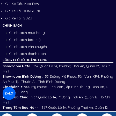
Giá Xe Đầu Kéo FAW
Giá Xe Tải DONGFENG
Giá Xe Tải ISUZU
CHÍNH SÁCH
Chính sách mua hàng
Chính sách bảo mật
Chính sách vận chuyển
Chính sách thanh toán
CÔNG TY Ô TÔ HOÀNG LONG
Showroom HCM
: 967 Quốc Lộ 1A, Phường Thới An, Quận 12, Hồ Chí
Minh.
Showroom Bình Dương
: 55 Đường Mỹ Phước Tân Vạn, KP.4, Phường
An Phú, Tp. Thuận An, Tỉnh Bình Dương.
Chi nhánh 3
:
900 Mỹ Phước - Tân Vạn , Ấp Bình Thung, Bình An, Dĩ
An, Bình Dương
ZALO
Trạm Sữa Chữa
: 967 Quốc Lộ 1A, Phường Thới An, Quận 12, Hồ Chí
Minh.
Trung Tâm Bảo Hành
: 967 Quốc Lộ 1A, Phường Thới An, Quận 12,
Hồ Chí Minh.