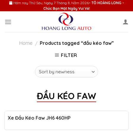
Skip
Hôm nay
Thứ Sáu, Ngày 7 Tháng 8, Năm 2026
- TÔ HOÀNG LONG -
Chúc Bạn Một Ngày Vui Vẻ!
to
content
Home
Products tagged “đầu kéo faw”
/
FILTER
ĐẦU KÉO FAW
Xe Đầu Kéo Faw JH6 460HP