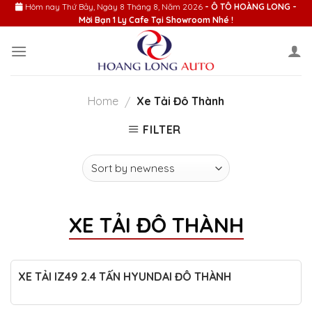
Skip
Hôm nay
Thứ Bảy, Ngày 8 Tháng 8, Năm 2026
- Ô TÔ HOÀNG LONG -
Mời Bạn 1 Ly Cafe Tại Showroom Nhé !
to
content
Home
Xe Tải Đô Thành
/
FILTER
XE TẢI ĐÔ THÀNH
XE TẢI IZ49 2.4 TẤN HYUNDAI ĐÔ THÀNH