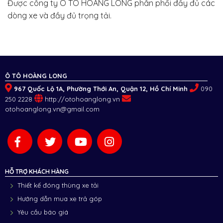
Được công ty Ô TÔ HOÀNG LONG phân phối đầy đủ các
dòng xe và đầy đủ trọng tải.
Ô TÔ HOÀNG LONG
967 Quốc Lộ 1A, Phường Thới An, Quận 12, Hồ Chí Minh
090
250 2228
http://otohoanglong.vn
otohoanglong.vn@gmail.com
HỖ TRỢ KHÁCH HÀNG
Thiết kế đóng thùng xe tải
Hướng dẫn mua xe trả góp
Yêu cầu báo giá