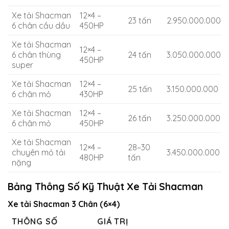
Xe tải Shacman
12×4 –
23 tấn
2.950.000.000
6 chân cầu dầu
450HP
Xe tải Shacman
12×4 –
6 chân thùng
24 tấn
3.050.000.000
450HP
super
Xe tải Shacman
12×4 –
25 tấn
3.150.000.000
6 chân mỏ
430HP
Xe tải Shacman
12×4 –
26 tấn
3.250.000.000
6 chân mỏ
450HP
Xe tải Shacman
12×4 –
28–30
chuyên mỏ tải
3.450.000.000
480HP
tấn
nặng
Bảng Thông Số Kỹ Thuật Xe Tải Shacman
Xe tải Shacman 3 Chân (6×4)
THÔNG SỐ
GIÁ TRỊ