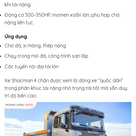
khi tải nặng.
Động cơ 300–350HP, momen xoắn lớn, phù hợp chở
nặng liên tục.
Ứng dụng
Chở đá, xi măng, thép nặng
Chạy trong mỏ đá, công trình san lấp
Các tuyến nội địa tải lớn
Xe Shacman 4 chân được xem là dòng xe “quốc dân”
trong phân khúc tải nặng nhờ trọng tải tốt mà vẫn duy
trì độ bền cao.