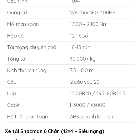
Cấu hình
10×4
Động cơ
Weichai 380–400HP
Mô-men xoắn
1.900 – 2.100 Nm
Hộp số
12–16 số
Tải trọng chuyên chở
16–18 tấn
Tổng tải
40.000+ kg
Kích thước thùng
7.5 – 8.0 m
Cầu
2 cầu sau 20T
Lốp
12.00R20 / 295–80R22.5
Cabin
H3000 / X3000
Hệ thống an toàn
ABS, phanh khí nén
Xe tải Shacman 6 Chân (12×4 – Siêu nặng)