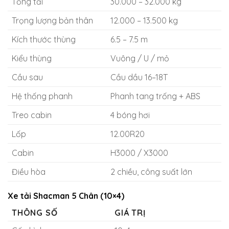
Tổng tải
30.000 – 32.000 kg
Trọng lượng bản thân
12.000 – 13.500 kg
Kích thước thùng
6.5 – 7.5 m
Kiểu thùng
Vuông / U / mỏ
Cầu sau
Cầu dầu 16–18T
Hệ thống phanh
Phanh tang trống + ABS
Treo cabin
4 bóng hơi
Lốp
12.00R20
Cabin
H3000 / X3000
Điều hòa
2 chiều, công suất lớn
Xe tải Shacman 5 Chân (10×4)
THÔNG SỐ
GIÁ TRỊ