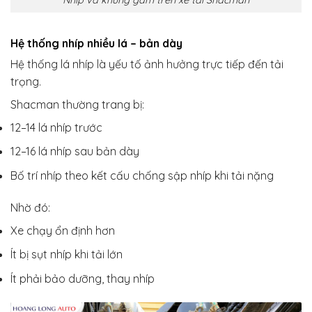
Nhíp và khung gầm trên xe tải Shacman
Hệ thống nhíp nhiều lá – bản dày
Hệ thống lá nhíp là yếu tố ảnh hưởng trực tiếp đến tải
trọng.
Shacman thường trang bị:
12–14 lá nhíp trước
12–16 lá nhíp sau bản dày
Bố trí nhíp theo kết cấu chống sập nhíp khi tải nặng
Nhờ đó:
Xe chạy ổn định hơn
Ít bị sụt nhíp khi tải lớn
Ít phải bảo dưỡng, thay nhíp