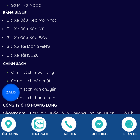
Sơ Mi Rơ Moóc
BẢNG GIÁ XE
Giá Xe Đầu Kéo Mới Nhất
Giá Xe Đầu Kéo Mỹ
Giá Xe Đầu Kéo FAW
Giá Xe Tải DONGFENG
Giá Xe Tải ISUZU
CHÍNH SÁCH
Chính sách mua hàng
Chính sách bảo mật
Chính sách vận chuyển
ZALO
Chính sách thanh toán
CÔNG TY Ô TÔ HOÀNG LONG
Showroom HCM
: 967 Quốc Lộ 1A, Phường Thới An, Quận 12, Hồ Chí
Minh.
Showroom Bình Dương
: 55 Đường Mỹ Phước Tân Vạn, KP.4, Phường
An Phú, Tp. Thuận An, Tỉnh Bình Dương.
TÌM ĐƯỜNG
CHAT ZALO
GỌI ĐIỆN
MESSENGER
NHẮN TIN
Chi nhánh 3
:
900 Mỹ Phước - Tân Vạn , Ấp Bình Thung, Bình An, Dĩ