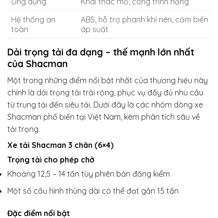
Ứng dụng
Khai thác mỏ, công trình nặng
Hệ thống an
ABS, hỗ trợ phanh khí nén, cảm biến
toàn
áp suất
Dải trọng tải đa dạng – thế mạnh lớn nhất
của Shacman
Một trong những điểm nổi bật nhất của thương hiệu này
chính là dải trọng tải trải rộng, phục vụ đầy đủ nhu cầu
từ trung tải đến siêu tải. Dưới đây là các nhóm dòng xe
Shacman phổ biến tại Việt Nam, kèm phân tích sâu về
tải trọng.
Xe tải Shacman 3 chân (6×4)
Trọng tải cho phép chở
Khoảng 12,5 – 14 tấn tùy phiên bản đăng kiểm
Một số cấu hình thùng dài có thể đạt gần 15 tấn
Đặc điểm nổi bật