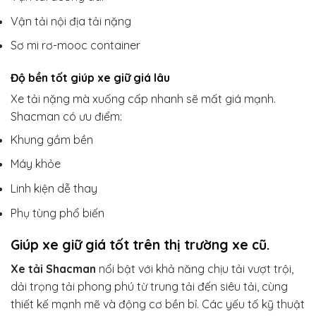
Vận tải nội địa tải nặng
Sơ mi rơ-mooc container
Độ bền tốt giúp xe giữ giá lâu
Xe tải nặng mà xuống cấp nhanh sẽ mất giá mạnh.
Shacman có ưu điểm:
Khung gầm bền
Máy khỏe
Linh kiện dễ thay
Phụ tùng phổ biến
Giúp xe giữ giá tốt trên thị trường xe cũ.
Xe tải Shacman
nổi bật với khả năng chịu tải vượt trội,
dải trọng tải phong phú từ trung tải đến siêu tải, cùng
thiết kế mạnh mẽ và động cơ bền bỉ. Các yếu tố kỹ thuật