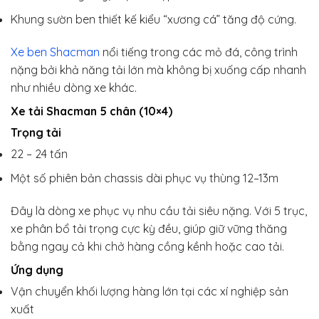
Khung sườn ben thiết kế kiểu “xương cá” tăng độ cứng.
Xe ben Shacman
nổi tiếng trong các mỏ đá, công trình
nặng bởi khả năng tải lớn mà không bị xuống cấp nhanh
như nhiều dòng xe khác.
Xe tải Shacman 5 chân (10×4)
Trọng tải
22 – 24 tấn
Một số phiên bản chassis dài phục vụ thùng 12–13m
Đây là dòng xe phục vụ nhu cầu tải siêu nặng. Với 5 trục,
xe phân bổ tải trọng cực kỳ đều, giúp giữ vững thăng
bằng ngay cả khi chở hàng cồng kềnh hoặc cao tải.
Ứng dụng
Vận chuyển khối lượng hàng lớn tại các xí nghiệp sản
xuất