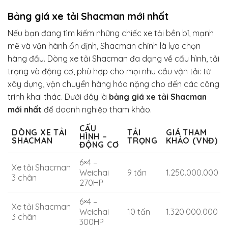
Bảng giá xe tải Shacman mới nhất
Nếu bạn đang tìm kiếm những chiếc xe tải bền bỉ, mạnh
mẽ và vận hành ổn định, Shacman chính là lựa chọn
hàng đầu. Dòng xe tải Shacman đa dạng về cấu hình, tải
trọng và động cơ, phù hợp cho mọi nhu cầu vận tải: từ
xây dựng, vận chuyển hàng hóa nặng cho đến các công
trình khai thác. Dưới đây là
bảng giá xe tải Shacman
mới nhất
để doanh nghiệp tham khảo.
CẤU
DÒNG XE TẢI
TẢI
GIÁ THAM
HÌNH –
SHACMAN
TRỌNG
KHẢO (VNĐ)
ĐỘNG CƠ
6×4 –
Xe tải Shacman
Weichai
9 tấn
1.250.000.000
3 chân
270HP
6×4 –
Xe tải Shacman
Weichai
10 tấn
1.320.000.000
3 chân
300HP