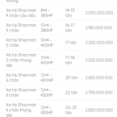
vuông
Xe tải Shacman
8×4 –
14–15
2.050.000.000
4 chân cầu dầu
385HP
tấn
Xe tải Shacman
10×4 –
16–17
2.180.000.000
5 chân
380HP
tấn
Xe tải Shacman
10×4 –
17 tấn
2.250.000.000
5 chân
400HP
Xe tải Shacman
10×4 –
17–18
5 chân thùng
2.320.000.000
400HP
tấn
dài
Xe tải Shacman
12×4 –
20 tấn
2.650.000.000
6 chân
400HP
Xe tải Shacman
12×4 –
22 tấn
2.750.000.000
6 chân
430HP
Xe tải Shacman
12×4 –
22–23
6 chân thùng
2.820.000.000
430HP
tấn
dài