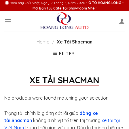
Skip
Hôm nay
Chủ Nhật, Ngày 9 Tháng 8, Năm 2026
- Ô TÔ HOÀNG LONG -
Mời Bạn 1 Ly Cafe Tại Showroom Nhé !
to
content
Home
Xe Tải Shacman
/
FILTER
XE TẢI SHACMAN
No products were found matching your selection.
Trọng tải chính là giá trị cốt lõi giúp
dòng xe
tải Shacman
khẳng định vị thế trên thị trường
xe tải tại
Việt Nam
trong thời gian vừa qua. Đây là thương hiệu xe