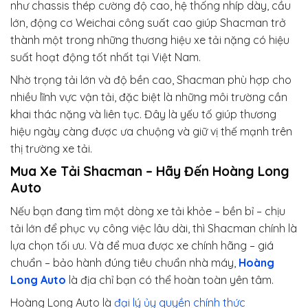
như chassis thép cường độ cao, hệ thống nhíp dày, cầu
lớn, động cơ Weichai công suất cao giúp Shacman trở
thành một trong những thương hiệu xe tải nặng có hiệu
suất hoạt động tốt nhất tại Việt Nam.
Nhờ trọng tải lớn và độ bền cao, Shacman phù hợp cho
nhiều lĩnh vực vận tải, đặc biệt là những môi trường cần
khai thác nặng và liên tục. Đây là yếu tố giúp thương
hiệu ngày càng được ưa chuộng và giữ vị thế mạnh trên
thị trường xe tải.
Mua Xe Tải Shacman – Hãy Đến Hoàng Long
Auto
Nếu bạn đang tìm một dòng xe tải khỏe – bền bỉ – chịu
tải lớn để phục vụ công việc lâu dài, thì Shacman chính là
lựa chọn tối ưu. Và để mua được xe chính hãng – giá
chuẩn – bảo hành đúng tiêu chuẩn nhà máy,
Hoàng
Long Auto
là địa chỉ bạn có thể hoàn toàn yên tâm.
Hoàng Long Auto là
đại lý ủy quyền chính thức