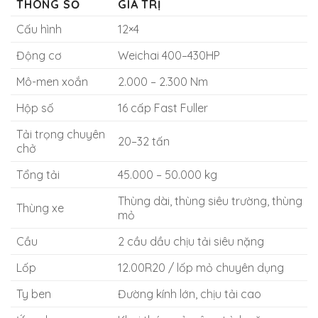
THÔNG SỐ
GIÁ TRỊ
Cấu hình
12×4
Động cơ
Weichai 400–430HP
Mô-men xoắn
2.000 – 2.300 Nm
Hộp số
16 cấp Fast Fuller
Tải trọng chuyên
20–32 tấn
chở
Tổng tải
45.000 – 50.000 kg
Thùng dài, thùng siêu trường, thùng
Thùng xe
mỏ
Cầu
2 cầu dầu chịu tải siêu nặng
Lốp
12.00R20 / lốp mỏ chuyên dụng
Ty ben
Đường kính lớn, chịu tải cao