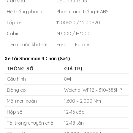
Cầu sau
Cầu dầu 13–16T
Hệ thống phanh
Phanh tang trống + ABS
Lốp xe
11.00R20 / 12.00R20
Cabin
M3000 / H3000
Tiêu chuẩn khí thải
Euro III – Euro V
Xe tải Shacman 4 Chân (8×4)
THÔNG SỐ
GIÁ TRỊ
Cấu hình
8×4
Động cơ
Weichai WP12 – 310–385HP
Mô-men xoắn
1.600 – 2.000 Nm
Hộp số
12–16 cấp
Tải trọng chuyên chở
12–18 tấn