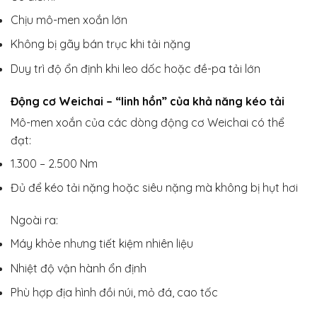
Chịu mô-men xoắn lớn
Không bị gãy bán trục khi tải nặng
Duy trì độ ổn định khi leo dốc hoặc đề-pa tải lớn
Động cơ Weichai – “linh hồn” của khả năng kéo tải
Mô-men xoắn của các dòng động cơ Weichai có thể
đạt:
1.300 – 2.500 Nm
Đủ để kéo tải nặng hoặc siêu nặng mà không bị hụt hơi
Ngoài ra:
Máy khỏe nhưng tiết kiệm nhiên liệu
Nhiệt độ vận hành ổn định
Phù hợp địa hình đồi núi, mỏ đá, cao tốc