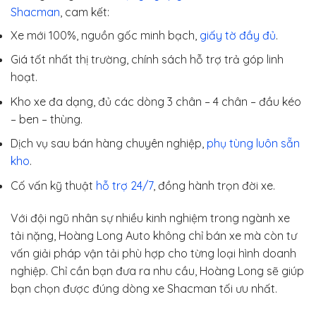
Shacman
, cam kết:
Xe mới 100%, nguồn gốc minh bạch,
giấy tờ đầy đủ
.
Giá tốt nhất thị trường, chính sách hỗ trợ trả góp linh
hoạt.
Kho xe đa dạng, đủ các dòng 3 chân – 4 chân – đầu kéo
– ben – thùng.
Dịch vụ sau bán hàng chuyên nghiệp,
phụ tùng luôn sẵn
kho
.
Cố vấn kỹ thuật
hỗ trợ 24/7
, đồng hành trọn đời xe.
Với đội ngũ nhân sự nhiều kinh nghiệm trong ngành xe
tải nặng, Hoàng Long Auto không chỉ bán xe mà còn tư
vấn giải pháp vận tải phù hợp cho từng loại hình doanh
nghiệp. Chỉ cần bạn đưa ra nhu cầu, Hoàng Long sẽ giúp
bạn chọn được đúng dòng xe Shacman tối ưu nhất.