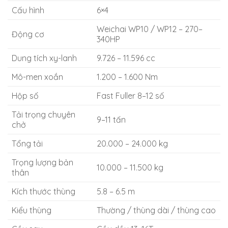
Cấu hình
6×4
Weichai WP10 / WP12 – 270–
Động cơ
340HP
Dung tích xy-lanh
9.726 – 11.596 cc
Mô-men xoắn
1.200 – 1.600 Nm
Hộp số
Fast Fuller 8–12 số
Tải trọng chuyên
9–11 tấn
chở
Tổng tải
20.000 – 24.000 kg
Trọng lượng bản
10.000 – 11.500 kg
thân
Kích thước thùng
5.8 – 6.5 m
Kiểu thùng
Thường / thùng dài / thùng cao