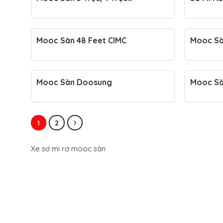
Xinghongdong – Báo Giá Mới Nhất
6 Trục –
Mooc Sàn 48 Feet CIMC
Mooc Sà
Trục Giá
Mooc Sàn Doosung
Mooc Sà
Feet- 3 
1
2
Xe sơ mi rơ mooc sàn