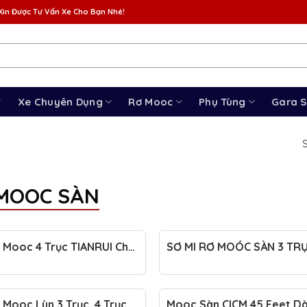
Xin Được Tư Vấn Xe Cho Bạn Nhé!
Xe Chuyên Dụng
Rơ Mooc
Phụ Tùng
Gara 
S
MOOC SÀN
 Mooc 4 Trục TIANRUI Chở
SƠ MI RƠ MOÓC SÀN 3 TRỤ
u Trường, Siêu Trọng
FEET CIMC DONGYUE VIN 
 Mooc Lùn 3 Trục, 4 Trục &
Mooc Sàn CICM 45 Feet Dà