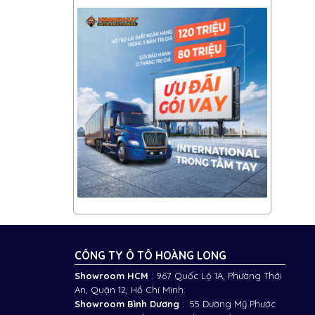
CÔNG TY Ô TÔ HOÀNG LONG
Showroom HCM
: 967 Quốc Lộ 1A, Phường Thới
An, Quận 12, Hồ Chí Minh.
Showroom Bình Dương
: 55 Đường Mỹ Phước