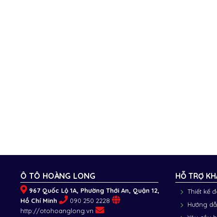
Ô TÔ HOÀNG LONG
HỖ TRỢ KH
967 Quốc Lộ 1A, Phường Thới An, Quận 12,
Thiết kế 
Hồ Chí Minh
090 250 2228
Hướng dẫ
http://otohoanglong.vn