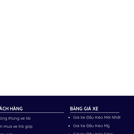
ÁCH HÀNG
BẢNG GIÁ XE
Giá Xe Đầu Kéo Mới Nhất
đóng thùng xe tải
Giá Xe Đầu Kéo Mỹ
n mua xe trả góp
Giá Xe Đầu Kéo FAW