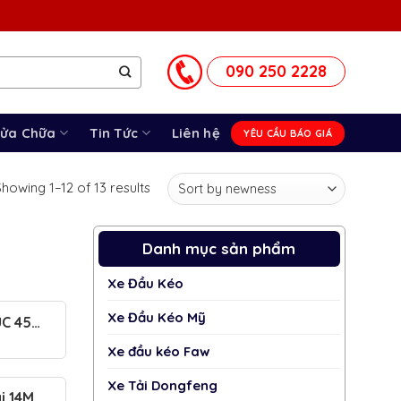
090 250 2228
Sửa Chữa
Tin Tức
Liên hệ
YÊU CẦU BÁO GIÁ
howing 1–12 of 13 results
Danh mục sản phẩm
Xe Đầu Kéo
Xe Đầu Kéo Mỹ
C 45
2025
Xe đầu kéo Faw
Xe Tải Dongfeng
i 14M