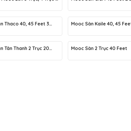
 Bảng Giá Mới Nhất
n Thaco 40, 45 Feet 3
Mooc Sàn Kaile 40, 45 Fee
 Tốt
Tốt, Vay Cao 85%
n Tân Thanh 2 Trục 20
Mooc Sàn 2 Trục 40 Feet
Trục 30, 40, 45, 48F