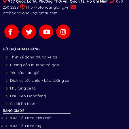
967 Quốc Lộ 1A, Phường Thới An, Quận 12, Hồ Chí Minh
090
250 2228
http://otohoanglong.vn
otohoanglong.vn@gmail.com
HỖ TRỢ KHÁCH HÀNG
Thiết kế đóng thùng xe tải
Hướng dẫn mua xe trả góp
Yêu cầu báo giá
Dịch vụ sửa chữa - bảo dưỡng xe
Phụ tùng xe tải
Đầu Kéo Dongfeng
Sơ Mi Rơ Moóc
BẢNG GIÁ XE
Giá Xe Đầu Kéo Mới Nhất
Giá Xe Đầu Kéo Mỹ