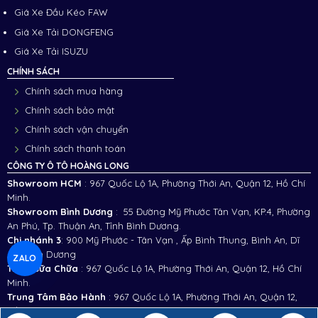
Giá Xe Đầu Kéo FAW
Giá Xe Tải DONGFENG
Giá Xe Tải ISUZU
CHÍNH SÁCH
Chính sách mua hàng
Chính sách bảo mật
Chính sách vận chuyển
Chính sách thanh toán
CÔNG TY Ô TÔ HOÀNG LONG
Showroom HCM
: 967 Quốc Lộ 1A, Phường Thới An, Quận 12, Hồ Chí
Minh.
Showroom Bình Dương
: 55 Đường Mỹ Phước Tân Vạn, KP.4, Phường
An Phú, Tp. Thuận An, Tỉnh Bình Dương.
Chi nhánh 3
:
900 Mỹ Phước - Tân Vạn , Ấp Bình Thung, Bình An, Dĩ
An, Bình Dương
ZALO
Trạm Sữa Chữa
: 967 Quốc Lộ 1A, Phường Thới An, Quận 12, Hồ Chí
Minh.
Trung Tâm Bảo Hành
: 967 Quốc Lộ 1A, Phường Thới An, Quận 12,
Hồ Chí Minh.