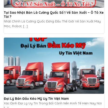
Tại Sao Nhật Bản Là Cường Quốc Số 1 Về Sản Xuất – Ô Tô Xe
Tải ?
Nhật Chính Là Cường Quốc Đứng Đầu Thế Giới Về Sản Xuất Máy
Móc, Robot, [...]
Đại Lý Bán Đầu Kéo Mỹ Uy Tín Việt Nam
Xác Định Đại Lý Uy Tín Trong Bối Cảnh Nền Kinh Tế Hiện Nay Nói
[...]