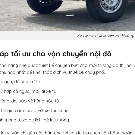
Xe tải van tại showrom Hoàng
háp tối ưu cho vận chuyển nội đô
chở hàng nhẹ được thiết kế chuyên biệt cho môi trường đô thị, nơ
phù hợp nhất để khai thác dịch vụ thuê xe chạy phố.
ớc gọn, dễ quay đầu
hù hợp cả người mới lái xe tải
àng kín, bảo vệ hàng hóa tốt
 chế giờ cấm tải so với xe tải thùng
h tương tự xe du lịch, dễ lưu thông
khúc vận chuyển nội thành, xe tải van là lựa chọn cân bằng hoàn h