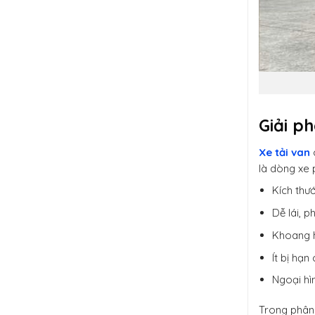
Giải p
Xe tải van
là dòng xe 
Kích thư
Dễ lái, p
Khoang h
Ít bị hạn
Ngoại hìn
Trong phân 