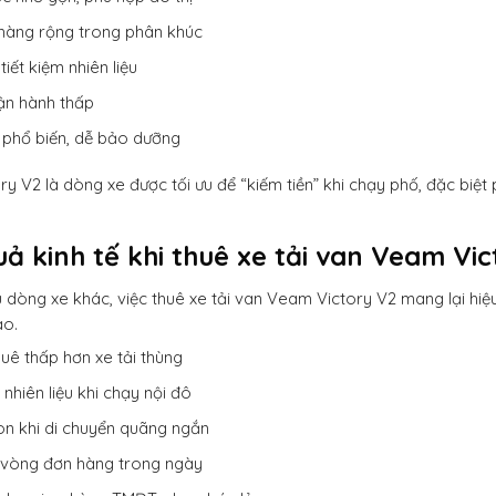
hàng rộng trong phân khúc
iết kiệm nhiên liệu
vận hành thấp
 phổ biến, dễ bảo dưỡng
y V2 là dòng xe được tối ưu để “kiếm tiền” khi chạy phố, đặc biệt
uả kinh tế khi thuê xe tải van Veam Vi
u dòng xe khác, việc thuê xe tải van Veam Victory V2 mang lại hiệu
ao.
huê thấp hơn xe tải thùng
 nhiên liệu khi chạy nội đô
òn khi di chuyển quãng ngắn
 vòng đơn hàng trong ngày