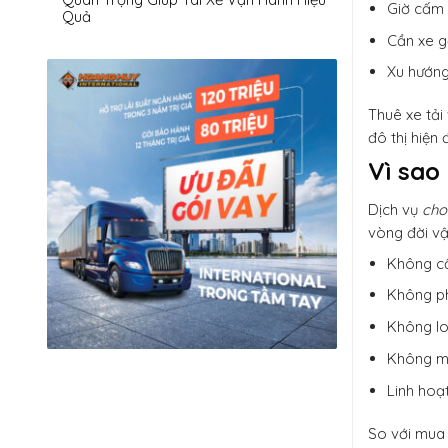
Giờ cấm 
Quả
Cần xe g
Xu hướng
Thuê xe tải
đô thị hiện đ
Vì sao 
Dịch vụ
cho 
vòng đời vậ
Không cầ
Không ph
Không lo
Không mấ
Linh hoạ
So với mua x