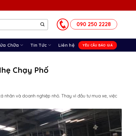
090 250 2228
Sửa Chữa
Tin Tức
Liên hệ
YÊU CẦU BÁO GIÁ
Nhẹ Chạy Phố
cá nhân và doanh nghiệp nhỏ. Thay vì đầu tư mua xe, việc