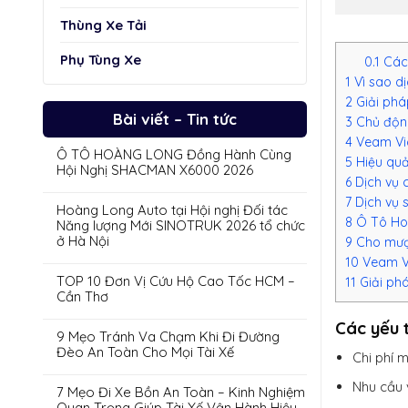
Thùng Xe Tải
Phụ Tùng Xe
0.1
Các 
1
Vì sao dị
2
Giải phá
Bài viết – Tin tức
3
Chủ động
4
Veam Vic
Ô TÔ HOÀNG LONG Đồng Hành Cùng
5
Hiệu quả 
Hội Nghị SHACMAN X6000 2026
6
Dịch vụ 
7
Dịch vụ s
Hoàng Long Auto tại Hội nghị Đối tác
8
Ô Tô Hoà
Năng lượng Mới SINOTRUK 2026 tổ chức
ở Hà Nội
9
Cho mượn
10
Veam Vi
TOP 10 Đơn Vị Cứu Hộ Cao Tốc HCM –
11
Giải phá
Cần Thơ
Các yếu 
9 Mẹo Tránh Va Chạm Khi Đi Đường
Đèo An Toàn Cho Mọi Tài Xế
Chi phí 
Nhu cầu 
7 Mẹo Đi Xe Bồn An Toàn – Kinh Nghiệm
Quan Trọng Giúp Tài Xế Vận Hành Hiệu