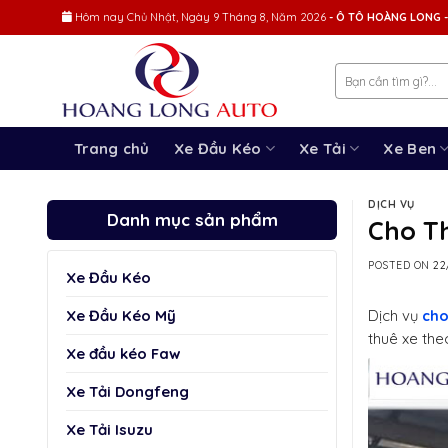
Skip
Hôm nay
Chủ Nhật, Ngày 9 Tháng 8, Năm 2026
- Ô TÔ HOÀNG LONG -
to
content
Trang chủ
Xe Đầu Kéo
Xe Tải
Xe Ben
DỊCH VỤ
Danh mục sản phẩm
Cho T
POSTED ON
22
Xe Đầu Kéo
Xe Đầu Kéo Mỹ
Dịch vụ
cho
thuê xe theo
Xe đầu kéo Faw
Xe Tải Dongfeng
Xe Tải Isuzu