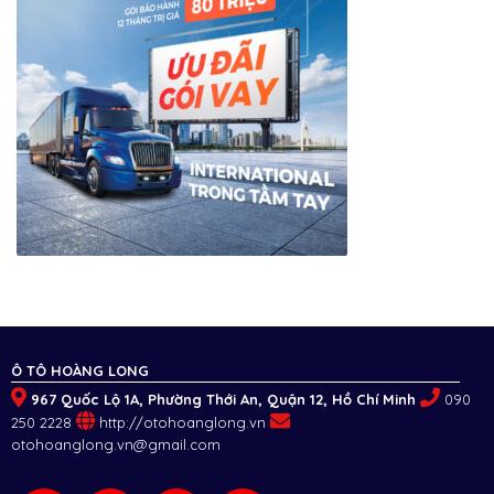
Ô TÔ HOÀNG LONG
967 Quốc Lộ 1A, Phường Thới An, Quận 12, Hồ Chí Minh
090
250 2228
http://otohoanglong.vn
otohoanglong.vn@gmail.com