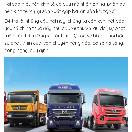
Tại sao một nền kinh tế có quy mô nhỏ hơn hai phần ba
nền kinh tế Mỹ lại sản xuất gấp ba lần sản lượng xe?
Để trả lời những câu hỏi này, chúng ta cần xem xét các
yếu tố chính thúc đẩy nhu cầu xe tải. Về lâu dài, sự phát
triển của thị trường xe tải Trung Quốc sẽ bị chi phối bởi
sự phát triển của: vận chuyển hàng hóa; cơ sở hạ tầng;
công nghệ; quy định.