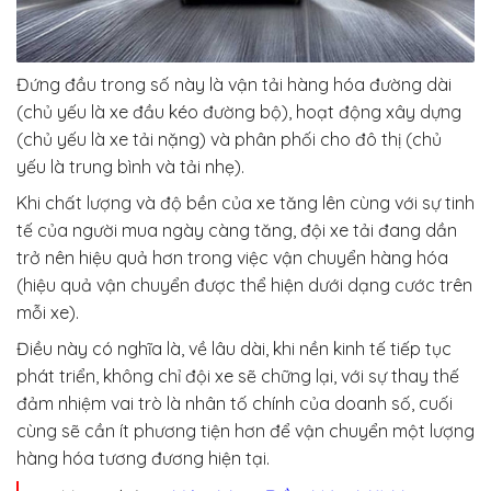
Đứng đầu trong số này là vận tải hàng hóa đường dài
(chủ yếu là xe đầu kéo đường bộ), hoạt động xây dựng
(chủ yếu là xe tải nặng) và phân phối cho đô thị (chủ
yếu là trung bình và tải nhẹ).
Khi chất lượng và độ bền của xe tăng lên cùng với sự tinh
tế của người mua ngày càng tăng, đội xe tải đang dần
trở nên hiệu quả hơn trong việc vận chuyển hàng hóa
(hiệu quả vận chuyển được thể hiện dưới dạng cước trên
mỗi xe).
Điều này có nghĩa là, về lâu dài, khi nền kinh tế tiếp tục
phát triển, không chỉ đội xe sẽ chững lại, với sự thay thế
đảm nhiệm vai trò là nhân tố chính của doanh số, cuối
cùng sẽ cần ít phương tiện hơn để vận chuyển một lượng
hàng hóa tương đương hiện tại.