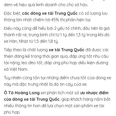
đem về hiệu quả kinh doanh cho chủ sở hữu.
Đặc biệt,
các dòng xe tải Trung Quốc
có số lượng lưu
thông lớn nhất chiếm tới 45% thị phần hiện tại.
Điều này cũng dễ hiểu bởi 2 yếu tố chính, đầu tiên là giá
thành rất rẻ, trung bình chỉ từ 1 tỷ đến 1,3 tỷ trong khi đó
xe Hàn, Nhật từ 1,5 đến 1,8 tỷ.
Tiếp theo là chất lượng
xe tải Trung Quốc
đã được cải
thiện đáng kể trong thời gian qua, đáp ứng tốt nhu cầu
tải nặng, leo đèo tốt, đáp ứng phù hợp điều kiện đường
xá Việt Nam.
Tuy nhiên cũng tồn tại những điểm chưa tốt của dòng xe
này mà đặc trưng nhất là độ tin cậy của xe.
Ô Tô Hoàng Long
xin phân tích một số
ưu nhược điểm
của dòng xe tải Trung Quốc
, giúp khách hàng nắm bắt
nhiều thông tin hơn để lựa chọn một sản phẩm xe tải
phù hợp.