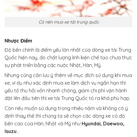
Có nên mua xe tải trung quốc
Nhược Điểm
Độ bền chính là điểm yếu lớn nhất của dòng xe tải Trung
Quốc hiện nay, do chất lượng linh kiện chế tạo chưa thực
sự phát triển bằng các nước Nhật, Hàn, Mỹ.
Nhưng cũng cần lưu ý thêm về mục đích sử dụng khi mua
xe, ví dụ như xác định mua xe làm dịch vụ ngắn hạn thì
yếu tố thu hồi vốn nhanh chóng, giảm chi phí vận hành
đặt lên đầu tiên thì xe tải Trung Quốc tỏ ra khá phù hợp.
Còn nếu muốn sử dụng trong nhiều năm và không có ý
định thay thế thì chúng ta sẽ chọn các dòng xe có độ
bền cao của Hàn, Nhật và Mỹ như
Hyundai, Daewoo,
Isuzu
…