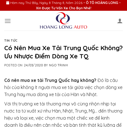
Skip
Hôm nay
Thứ Bảy, Ngày 8 Tháng 8, Năm 2026
- Ô TÔ HOÀNG LONG -
Xin Được Tư Vấn Xe Cho Bạn Nhé!
to
content
TIN TỨC
Có Nên Mua Xe Tải Trung Quốc Không?
Ưu Nhược Điểm Dòng Xe TQ
POSTED ON
24/03/2020
BY
NGO TRINH
Có nên mua xe tải Trung Quốc hay không?
Đó là câu
hỏi của không ít người mua xe tải giữa việc chọn dòng xe
Trung hay mua dòng xe tải của Hàn và Nhật.
Với thị trường xe tải thương mại vô cùng nhộn nhịp tại
nước ta từ xuất xứ như Hàn, Nhật, Trung, Mỹ… đến thương
hiệu và loại xe, việc chọn mua một chiếc xe để kinh
doanh là điều nên cân nhắc và bàn tính thật kỹ lưỡng để