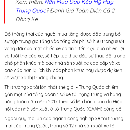
Xem thêm:
Nên Mua Đầu Kéo Mỹ Hay
Trung Quốc
? Đánh Giá Toàn Diện Cả 2
Dòng Xe
Độ thông thái của người mua tăng, được đặc trưng bởi
sự tập trung gia tăng vào tổng chi phí sở hữu trong suốt
vòng đời của một chiếc xe có tính đến hiệu quả nhiên liệu
và tuổi thọ của xe, sẽ tiếp tục thúc đẩy sự thay đổi trong
phổ phân khúc mà các nhà sản xuất xe cao cấp và xe
cao cấp hơn lợi ích khi các phân khúc này được dự kiến ​​
sẽ vượt xa thị trường chung.
Thị trường xe tải lớn nhất thế giới – Trung Quốc chiếm
gần một nửa tổng doanh số xe tải hạng trung và hạng
nặng toàn cầu năm 2017 theo số liệu bán buôn do Hiệp
hội các nhà sản xuất ô tô Trung Quốc (CAAM) công bố.
Ngoài quy mô lớn của ngành công nghiệp xe tải thương
mại của Trung Quốc, trong số 12 nhà sản xuất xe tải