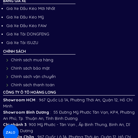
BẢNG GIÁ XE
Giá Xe Đầu Kéo Mới Nhất
Giá Xe Đầu Kéo Mỹ
Giá Xe Đầu Kéo FAW
Giá Xe Tải DONGFENG
Giá Xe Tải ISUZU
CHÍNH SÁCH
Chính sách mua hàng
Chính sách bảo mật
Chính sách vận chuyển
Chính sách thanh toán
CÔNG TY Ô TÔ HOÀNG LONG
Showroom HCM
: 967 Quốc Lộ 1A, Phường Thới An, Quận 12, Hồ Chí
Minh.
Showroom Bình Dương
: 55 Đường Mỹ Phước Tân Vạn, KP.4, Phường
An Phú, Tp. Thuận An, Tỉnh Bình Dương.
Chi nhánh 3
:
900 Mỹ Phước - Tân Vạn , Ấp Bình Thung, Bình An, Dĩ
An, Bình Dương
ZALO
Trạm Sữa Chữa
: 967 Quốc Lộ 1A, Phường Thới An, Quận 12, Hồ Chí