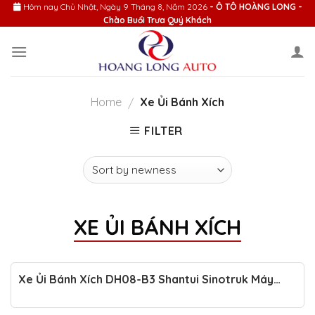
Skip
Hôm nay
Chủ Nhật, Ngày 9 Tháng 8, Năm 2026
- Ô TÔ HOÀNG LONG -
Chào Buổi Trưa Quý Khách
to
content
Home
Xe Ủi Bánh Xích
/
FILTER
XE ỦI BÁNH XÍCH
Xe Ủi Bánh Xích DH08-B3 Shantui Sinotruk Máy
Công Trình