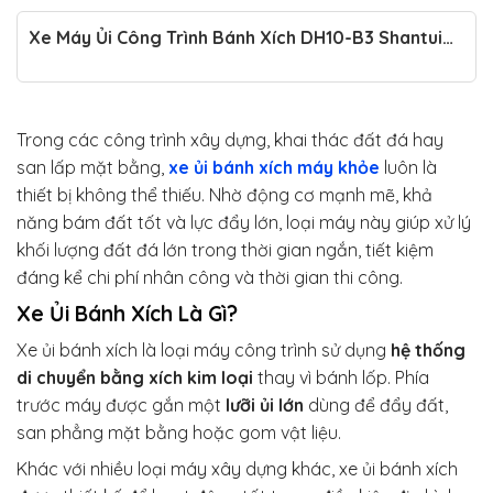
Xe Máy Ủi Công Trình Bánh Xích DH10-B3 Shantui
Sinotruk
Trong các công trình xây dựng, khai thác đất đá hay
san lấp mặt bằng,
xe ủi bánh xích máy khỏe
luôn là
thiết bị không thể thiếu. Nhờ động cơ mạnh mẽ, khả
năng bám đất tốt và lực đẩy lớn, loại máy này giúp xử lý
khối lượng đất đá lớn trong thời gian ngắn, tiết kiệm
đáng kể chi phí nhân công và thời gian thi công.
Xe Ủi Bánh Xích Là Gì?
Xe ủi bánh xích là loại máy công trình sử dụng
hệ thống
di chuyển bằng xích kim loại
thay vì bánh lốp. Phía
trước máy được gắn một
lưỡi ủi lớn
dùng để đẩy đất,
san phẳng mặt bằng hoặc gom vật liệu.
Khác với nhiều loại máy xây dựng khác, xe ủi bánh xích