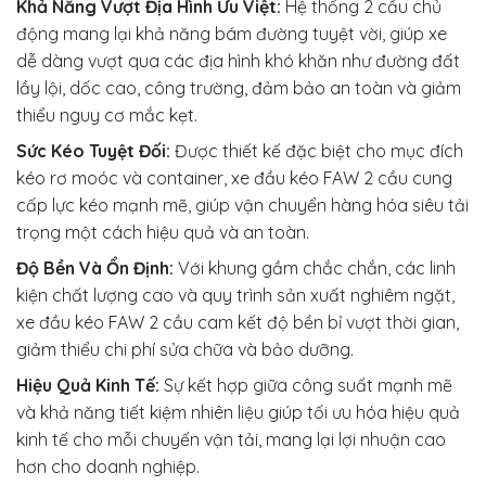
Khả Năng Vượt Địa Hình Ưu Việt:
Hệ thống 2 cầu chủ
động mang lại khả năng bám đường tuyệt vời, giúp xe
dễ dàng vượt qua các địa hình khó khăn như đường đất
lầy lội, dốc cao, công trường, đảm bảo an toàn và giảm
thiểu nguy cơ mắc kẹt.
Sức Kéo Tuyệt Đối:
Được thiết kế đặc biệt cho mục đích
kéo rơ moóc và container, xe đầu kéo FAW 2 cầu cung
cấp lực kéo mạnh mẽ, giúp vận chuyển hàng hóa siêu tải
trọng một cách hiệu quả và an toàn.
Độ Bền Và Ổn Định:
Với khung gầm chắc chắn, các linh
kiện chất lượng cao và quy trình sản xuất nghiêm ngặt,
xe đầu kéo FAW 2 cầu cam kết độ bền bỉ vượt thời gian,
giảm thiểu chi phí sửa chữa và bảo dưỡng.
Hiệu Quả Kinh Tế:
Sự kết hợp giữa công suất mạnh mẽ
và khả năng tiết kiệm nhiên liệu giúp tối ưu hóa hiệu quả
kinh tế cho mỗi chuyến vận tải, mang lại lợi nhuận cao
hơn cho doanh nghiệp.