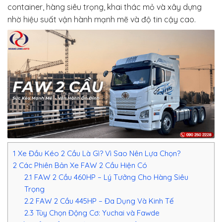
container, hàng siêu trọng, khai thác mỏ và xây dựng
nhờ hiệu suất vận hành mạnh mẽ và độ tin cậy cao.
1
Xe Đầu Kéo 2 Cầu Là Gì? Vì Sao Nên Lựa Chọn?
2
Các Phiên Bản Xe FAW 2 Cầu Hiện Có
2.1
FAW 2 Cầu 460HP – Lý Tưởng Cho Hàng Siêu
Trọng
2.2
FAW 2 Cầu 445HP – Đa Dụng Và Kinh Tế
2.3
Tùy Chọn Động Cơ: Yuchai và Fawde