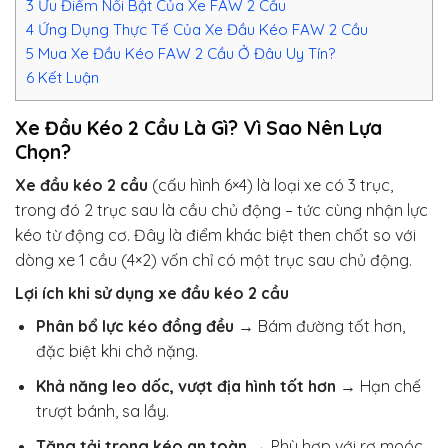
3
Ưu Điểm Nổi Bật Của Xe FAW 2 Cầu
4
Ứng Dụng Thực Tế Của Xe Đầu Kéo FAW 2 Cầu
5
Mua Xe Đầu Kéo FAW 2 Cầu Ở Đâu Uy Tín?
6
Kết Luận
Xe Đầu Kéo 2 Cầu Là Gì? Vì Sao Nên Lựa
Chọn?
Xe đầu kéo 2 cầu
(cấu hình 6×4) là loại xe có 3 trục,
trong đó 2 trục sau là cầu chủ động – tức cùng nhận lực
kéo từ động cơ. Đây là điểm khác biệt then chốt so với
dòng xe 1 cầu (4×2) vốn chỉ có một trục sau chủ động.
Lợi ích khi sử dụng xe đầu kéo 2 cầu
Phân bổ lực kéo đồng đều
→ Bám đường tốt hơn,
đặc biệt khi chở nặng.
Khả năng leo dốc, vượt địa hình tốt hơn
→ Hạn chế
trượt bánh, sa lầy.
Tăng tải trọng kéo an toàn
→ Phù hợp với rơ moóc