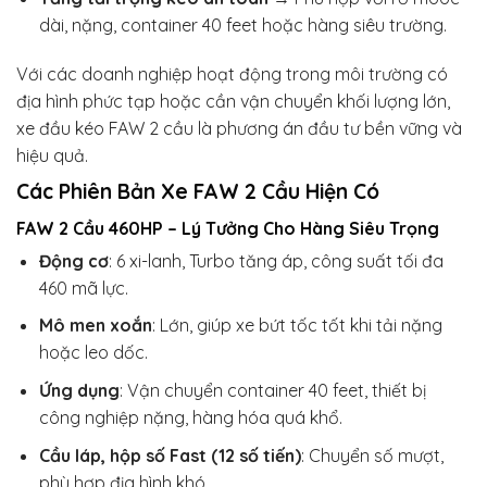
dài, nặng, container 40 feet hoặc hàng siêu trường.
Với các doanh nghiệp hoạt động trong môi trường có
địa hình phức tạp hoặc cần vận chuyển khối lượng lớn,
xe đầu kéo FAW 2 cầu là phương án đầu tư bền vững và
hiệu quả.
Các Phiên Bản Xe FAW 2 Cầu Hiện Có
FAW 2 Cầu 460HP – Lý Tưởng Cho Hàng Siêu Trọng
Động cơ
: 6 xi-lanh, Turbo tăng áp, công suất tối đa
460 mã lực.
Mô men xoắn
: Lớn, giúp xe bứt tốc tốt khi tải nặng
hoặc leo dốc.
Ứng dụng
: Vận chuyển container 40 feet, thiết bị
công nghiệp nặng, hàng hóa quá khổ.
Cầu láp, hộp số Fast (12 số tiến)
: Chuyển số mượt,
phù hợp địa hình khó.