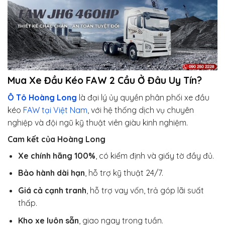
Mua Xe Đầu Kéo FAW 2 Cầu Ở Đâu Uy Tín?
Ô Tô Hoàng Long
là đại lý ủy quyền phân phối xe đầu
kéo
FAW tại Việt Nam
, với hệ thống dịch vụ chuyên
nghiệp và đội ngũ kỹ thuật viên giàu kinh nghiệm.
Cam kết của Hoàng Long
Xe chính hãng 100%
, có kiểm định và giấy tờ đầy đủ.
Bảo hành dài hạn
, hỗ trợ kỹ thuật 24/7.
Giá cả cạnh tranh
, hỗ trợ vay vốn, trả góp lãi suất
thấp.
Kho xe luôn sẵn
, giao ngay trong tuần.