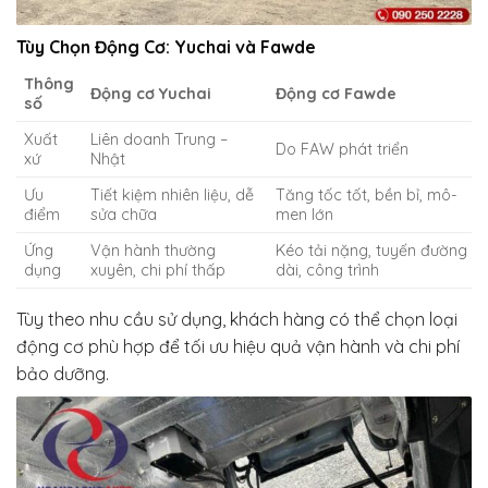
Tùy Chọn Động Cơ: Yuchai và Fawde
Thông
Động cơ Yuchai
Động cơ Fawde
số
Xuất
Liên doanh Trung –
Do FAW phát triển
xứ
Nhật
Ưu
Tiết kiệm nhiên liệu, dễ
Tăng tốc tốt, bền bỉ, mô-
điểm
sửa chữa
men lớn
Ứng
Vận hành thường
Kéo tải nặng, tuyến đường
dụng
xuyên, chi phí thấp
dài, công trình
Tùy theo nhu cầu sử dụng, khách hàng có thể chọn loại
động cơ phù hợp để tối ưu hiệu quả vận hành và chi phí
bảo dưỡng.