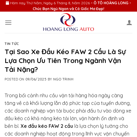
Skip
Hôm nay
Thứ Năm, Ngày 6 Tháng 8, Năm 2026
- Ô TÔ HOÀNG LONG -
Chúc Bạn Ngủ Ngon và Có Giấc Mơ Đẹp!
to
content
TIN TỨC
Tại Sao Xe Đầu Kéo FAW 2 Cầu Là Sự
Lựa Chọn Ưu Tiên Trong Ngành Vận
Tải Nặng?
POSTED ON
09/06/2025
BY
NGO TRINH
Trong bối cảnh nhu cầu vận tải hàng hóa ngày càng
tăng về cả khối lượng lẫn độ phức tạp của tuyến đường,
các doanh nghiệp vận tải buộc phải đầu tư vào dòng xe
đầu kéo có khả năng kéo tải lớn, vận hành ổn định và
bền bỉ.
Xe đầu kéo FAW 2 cầu
là lựa chọn lý tưởng cho
các doanh nghiệp hoạt động trong lĩnh vực vận chuyển