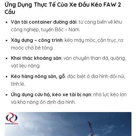
Ứng Dụng Thực Tế Của Xe Đầu Kéo FAW 2
Cầu
Vận tải container đường dài
: từ cảng biển về khu
công nghiệp, tuyến Bắc – Nam.
Xây dựng – công trình
: kéo máy móc, cần trục, rơ
moóc chở bê tông.
Khai thác khoáng sản
: vận chuyển than đá, quặng,
vật liệu nặng.
Kéo hàng nông sản, gỗ
: đặc biệt ở địa hình đồi núi,
tỉnh lẻ.
Ứng dụng cứu hộ, kéo xe tải bị nạn
: nhờ lực kéo lớn
và khả năng ổn định địa hình.