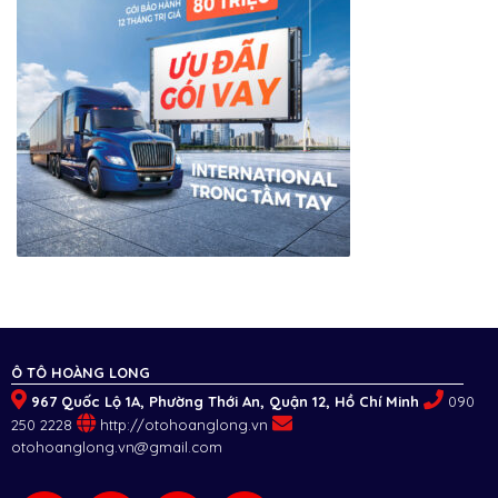
Ô TÔ HOÀNG LONG
967 Quốc Lộ 1A, Phường Thới An, Quận 12, Hồ Chí Minh
090
250 2228
http://otohoanglong.vn
otohoanglong.vn@gmail.com