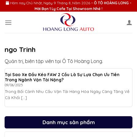
Skip
Hôm nay
Chủ Nhật, Ngày 9 Tháng 8, Năm 2026
- Ô TÔ HOÀNG LONG -
Mời Bạn 1 Ly Cafe Tại Showroom Nhé !
to
content
ngo Trinh
Quản trị, biên tập viên tại Ô Tô Hoàng Long.
Tại Sao Xe Đầu Kéo FAW 2 Cầu Là Sự Lựa Chọn Ưu Tiên
Trong Ngành Vận Tải Nặng?
09/06/2025
Trong Bối Cảnh Nhu Cầu Vận Tải Hàng Hóa Ngày Càng Tăng Về
Cả Khối [...]
Danh mục sản phẩm