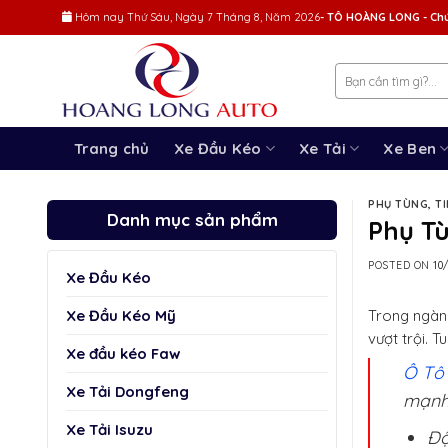
Skip
Hôm nay
Thứ Sáu, Ngày 7 Tháng 8, Năm 2026
- TÔ HOÀNG LONG - Chú
to
content
Trang chủ
Xe Đầu Kéo
Xe Tải
Xe Ben
PHỤ TÙNG
,
T
Danh mục sản phẩm
Phụ T
POSTED ON
10
Xe Đầu Kéo
Xe Đầu Kéo Mỹ
Trong ngành
vượt trội. T
Xe đầu kéo Faw
Ô Tô
Xe Tải Dongfeng
mạnh 
Xe Tải Isuzu
Độ