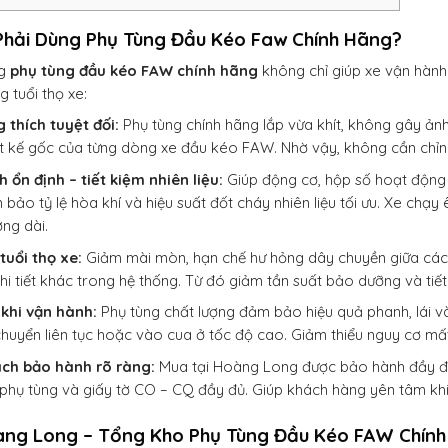
Phải Dùng Phụ Tùng Đầu Kéo Faw Chính Hãng?
ng
phụ tùng đầu kéo FAW chính hãng
không chỉ giúp xe vận hành 
g tuổi thọ xe:
 thích tuyệt đối:
Phụ tùng chính hãng lắp vừa khít, không gây ả
ết kế gốc của từng dòng xe đầu kéo FAW. Nhờ vậy, không cần chỉnh
 ổn định – tiết kiệm nhiên liệu:
Giúp động cơ, hộp số hoạt động t
 bảo tỷ lệ hòa khí và hiệu suất đốt cháy nhiên liệu tối ưu. Xe ch
ng dài.
tuổi thọ xe:
Giảm mài mòn, hạn chế hư hỏng dây chuyền giữa các 
hi tiết khác trong hệ thống. Từ đó giảm tần suất bảo dưỡng và tiết 
 khi vận hành:
Phụ tùng chất lượng đảm bảo hiệu quả phanh, lái và
chuyển liên tục hoặc vào cua ở tốc độ cao. Giảm thiểu nguy cơ mất 
ách bảo hành rõ ràng:
Mua tại Hoàng Long được bảo hành đầy đủ,
phụ tùng và giấy tờ CO – CQ đầy đủ. Giúp khách hàng yên tâm khi s
àng Long – Tổng Kho Phụ Tùng Đầu Kéo FAW Chín