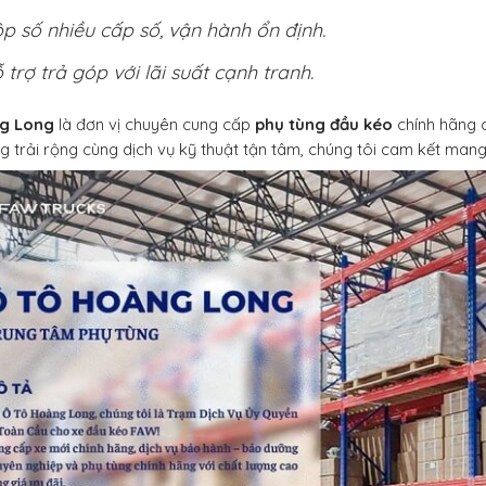
p số nhiều cấp số, vận hành ổn định.
 trợ trả góp với lãi suất cạnh tranh.
g Long
là đơn vị chuyên cung cấp
phụ tùng đầu kéo
chính hãng 
g trải rộng cùng dịch vụ kỹ thuật tận tâm, chúng tôi cam kết mang 