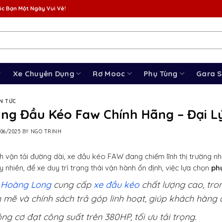
c Bạn Một Ngày Vui Vẻ!
Xe Chuyên Dụng
Rơ Mooc
Phụ Tùng
Gara 
IN TỨC
ùng Đầu Kéo Faw Chính Hãng – Đại L
/06/2025
BY
NGO TRINH
 vận tải đường dài, xe đầu kéo FAW đang chiếm lĩnh thị trường nhờ
uy nhiên, để xe duy trì trạng thái vận hành ổn định, việc lựa chọn
ph
 Hoàng Long
cung cấp
xe đầu kéo
chất lượng cao, tr
mẽ và chính sách trả góp linh hoạt, giúp khách hàng 
ng cơ đạt công suất trên 380HP, tối ưu tải trọng.