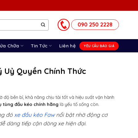
090 250 2228
Sửa Chữa
Tin Tức
Liên hệ
YÊU CẦU BÁO GIÁ
ý Uỷ Quyền Chính Thức
 độ bền bỉ, khả năng chịu tải tốt và hiệu suất vận hành
ụ tùng đầu kéo chính hãng
là yếu tố sống còn.
ong đó
xe đầu kéo Faw
nổi bật nhờ động cơ
dễ dàng tiếp cận dòng xe hiện đại.