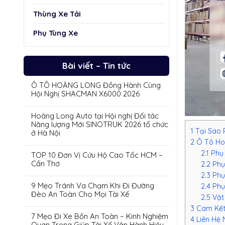
Thùng Xe Tải
Phụ Tùng Xe
Bài viết – Tin tức
Ô TÔ HOÀNG LONG Đồng Hành Cùng
Hội Nghị SHACMAN X6000 2026
Hoàng Long Auto tại Hội nghị Đối tác
Năng lượng Mới SINOTRUK 2026 tổ chức
1
Tại Sao 
ở Hà Nội
2
Ô Tô Ho
2.1
Phụ
TOP 10 Đơn Vị Cứu Hộ Cao Tốc HCM –
Cần Thơ
2.2
Phụ
2.3
Phụ
9 Mẹo Tránh Va Chạm Khi Đi Đường
2.4
Phụ
Đèo An Toàn Cho Mọi Tài Xế
2.5
Vật
3
Cam Kết 
7 Mẹo Đi Xe Bồn An Toàn – Kinh Nghiệm
4
Liên Hệ 
Quan Trọng Giúp Tài Xế Vận Hành Hiệu