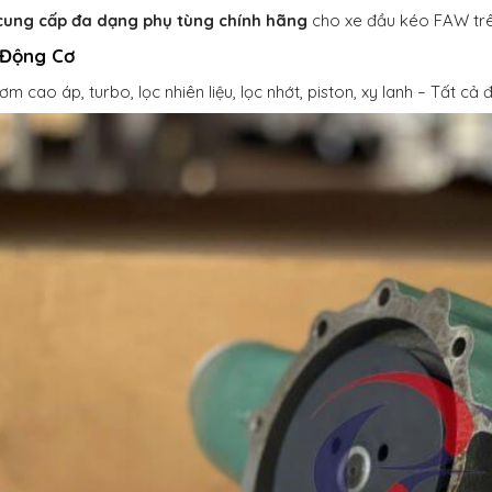
cung cấp đa dạng phụ tùng chính hãng
cho xe đầu kéo FAW trê
 Động Cơ
ơm cao áp, turbo, lọc nhiên liệu, lọc nhớt, piston, xy lanh – Tất 