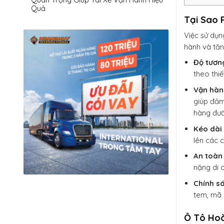
Quả
Tại Sao 
Việc sử dụ
hành và tăn
Độ tương
theo thi
Vận hành
giúp đảm
hàng đườ
Kéo dài 
lên các c
An toàn
nặng di 
Chính s
tem, mã 
Ô Tô Ho