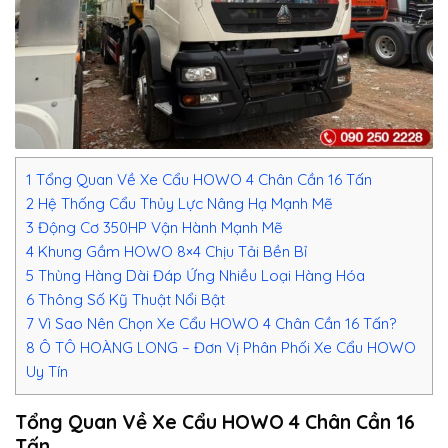
1
Tổng Quan Về Xe Cẩu HOWO 4 Chân Cần 16 Tấn
2
Hệ Thống Cẩu Thủy Lực Nâng Hạ Mạnh Mẽ
3
Động Cơ 350HP Vận Hành Mạnh Mẽ
4
Khung Gầm HOWO 8×4 Chịu Tải Bền Bỉ
5
Thùng Hàng Dài Đáp Ứng Nhiều Loại Hàng Hóa
6
Thông Số Kỹ Thuật Nổi Bật
7
Vì Sao Nên Chọn Xe Cẩu HOWO 4 Chân Cần 16 Tấn?
8
Ô TÔ HOÀNG LONG – Đơn Vị Phân Phối Xe Cẩu HOWO
Uy Tín
Tổng Quan Về Xe Cẩu HOWO 4 Chân Cần 16
Tấn