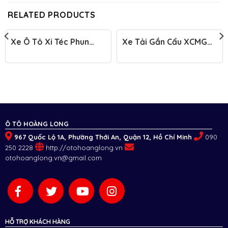
RELATED PRODUCTS
Xe Ô Tô Xi Téc Phun
Xe Tải Gắn Cẩu XCMG
Nước Dongfeng 17m³
Howo TX350 20 Tấn
(Model YZZ5310GSS5)
GSQS500-6
Ô TÔ HOÀNG LONG
967 Quốc Lộ 1A, Phường Thới An, Quận 12, Hồ Chí Minh
090
250 2228
http://otohoanglong.vn
otohoanglong.vn@gmail.com
HỖ TRỢ KHÁCH HÀNG