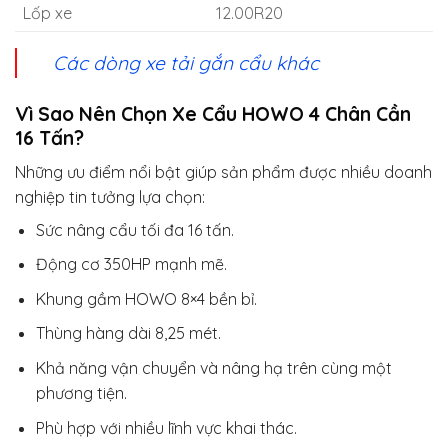
Lốp xe
12.00R20
Các dòng xe tải gắn cẩu khác
Vì Sao Nên Chọn Xe Cẩu HOWO 4 Chân Cần
16 Tấn?
Những ưu điểm nổi bật giúp sản phẩm được nhiều doanh
nghiệp tin tưởng lựa chọn:
Sức nâng cẩu tối đa 16 tấn.
Động cơ 350HP mạnh mẽ.
Khung gầm HOWO 8×4 bền bỉ.
Thùng hàng dài 8,25 mét.
Khả năng vận chuyển và nâng hạ trên cùng một
phương tiện.
Phù hợp với nhiều lĩnh vực khai thác.