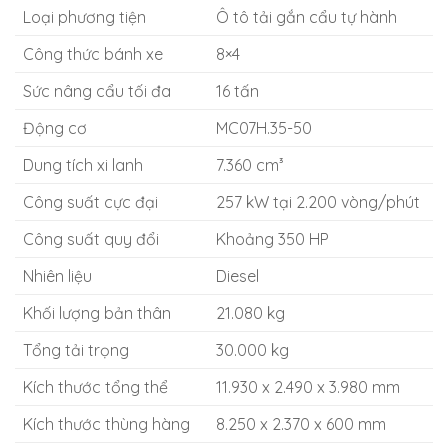
Loại phương tiện
Ô tô tải gắn cẩu tự hành
Công thức bánh xe
8×4
Sức nâng cẩu tối đa
16 tấn
Động cơ
MC07H.35-50
Dung tích xi lanh
7.360 cm³
Công suất cực đại
257 kW tại 2.200 vòng/phút
Công suất quy đổi
Khoảng 350 HP
Nhiên liệu
Diesel
Khối lượng bản thân
21.080 kg
Tổng tải trọng
30.000 kg
Kích thước tổng thể
11.930 x 2.490 x 3.980 mm
Kích thước thùng hàng
8.250 x 2.370 x 600 mm