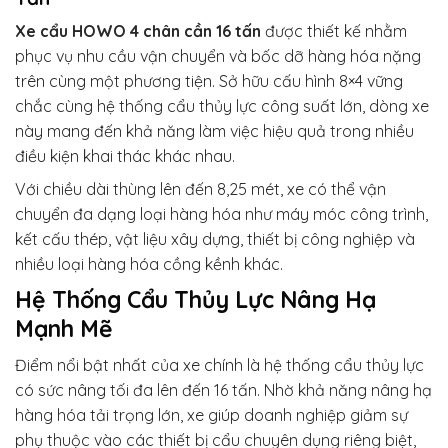
Xe cẩu HOWO 4 chân cần 16 tấn
được thiết kế nhằm
phục vụ nhu cầu vận chuyển và bốc dỡ hàng hóa nặng
trên cùng một phương tiện. Sở hữu cấu hình 8×4 vững
chắc cùng hệ thống cẩu thủy lực công suất lớn, dòng xe
này mang đến khả năng làm việc hiệu quả trong nhiều
điều kiện khai thác khác nhau.
Với chiều dài thùng lên đến 8,25 mét, xe có thể vận
chuyển đa dạng loại hàng hóa như máy móc công trình,
kết cấu thép, vật liệu xây dựng, thiết bị công nghiệp và
nhiều loại hàng hóa cồng kềnh khác.
Hệ Thống Cẩu Thủy Lực Nâng Hạ
Mạnh Mẽ
Điểm nổi bật nhất của xe chính là hệ thống cẩu thủy lực
có sức nâng tối đa lên đến 16 tấn. Nhờ khả năng nâng hạ
hàng hóa tải trọng lớn, xe giúp doanh nghiệp giảm sự
phụ thuộc vào các thiết bị cẩu chuyên dụng riêng biệt,