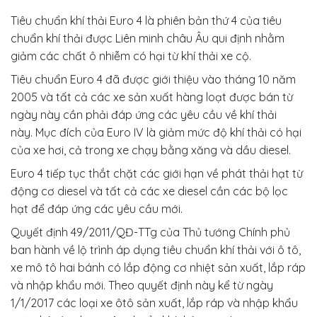
Tiêu chuẩn khí thải Euro 4 là phiên bản thứ 4 của tiêu
chuẩn khí thải được Liên minh châu Âu qui định nhằm
giảm các chất ô nhiễm có hại từ khí thải xe cộ.
Tiêu chuẩn Euro 4 đã được giới thiệu vào tháng 10 năm
2005 và tất cả các xe sản xuất hàng loạt được bán từ
ngày này cần phải đáp ứng các yêu cầu về khí thải
này. Mục đích của Euro IV là giảm mức độ khí thải có hại
của xe hơi, cả trong xe chạy bằng xăng và dầu diesel.
Euro 4 tiếp tục thắt chặt các giới hạn về phát thải hạt từ
động cơ diesel và tất cả các xe diesel cần các bộ lọc
hạt để đáp ứng các yêu cầu mới.
Quyết định 49/2011/QĐ-TTg của Thủ tướng Chính phủ
ban hành về lộ trình áp dụng tiêu chuẩn khí thải với ô tô,
xe mô tô hai bánh có lắp động cơ nhiệt sản xuất, lắp ráp
và nhập khẩu mới. Theo quyết định này kể từ ngày
1/1/2017 các loại xe ôtô sản xuất, lắp ráp và nhập khẩu