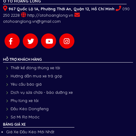
Ô TÔ HOÀNG LONG
967 Quốc Lộ 1A, Phường Thới An, Quận 12, Hồ Chí Minh
090
250 2228
http://otohoanglong.vn
otohoanglong.vn@gmail.com
HỖ TRỢ KHÁCH HÀNG
Thiết kế đóng thùng xe tải
Hướng dẫn mua xe trả góp
Yêu cầu báo giá
Dịch vụ sửa chữa - bảo dưỡng xe
Phụ tùng xe tải
Đầu Kéo Dongfeng
Sơ Mi Rơ Moóc
BẢNG GIÁ XE
Giá Xe Đầu Kéo Mới Nhất