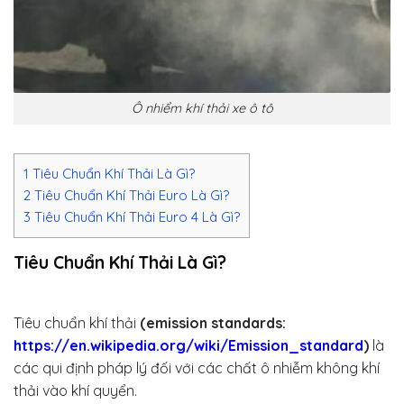
Ô nhiểm khí thải xe ô tô
1
Tiêu Chuẩn Khí Thải Là Gì?
2
Tiêu Chuẩn Khí Thải Euro Là Gì?
3
Tiêu Chuẩn Khí Thải Euro 4 Là Gì?
Tiêu Chuẩn Khí Thải Là Gì?
Tiêu chuẩn khí thải
(emission standards:
https://en.wikipedia.org/wiki/Emission_standard
)
là
các qui định pháp lý đối với các chất ô nhiễm không khí
thải vào khí quyển.