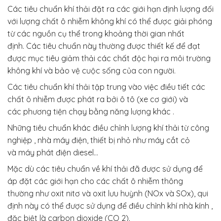
Các tiêu chuẩn khí thải đặt ra các giới hạn định lượng đối
với lượng chất ô nhiễm không khí có thể được giải phóng
từ các nguồn cụ thể trong khoảng thời gian nhất
định. Các tiêu chuẩn này thường được thiết kế để đạt
được mục tiêu giảm thải các chất độc hại ra môi trường
không khí và bảo vệ cuộc sống của con người.
Các tiêu chuẩn khí thải tập trung vào việc điều tiết các
chất ô nhiễm được phát ra bởi ô tô (xe cơ giới) và
các phương tiện chạy bằng năng lượng khác .
Những tiêu chuẩn khác điều chỉnh lượng khí thải từ công
nghiệp , nhà máy điện, thiết bị nhỏ như máy cắt cỏ
và máy phát điện diesel…
Mặc dù các tiêu chuẩn về khí thải đã được sử dụng để
áp đặt các giới hạn cho các chất ô nhiễm thông
thường như oxit nitơ và oxit lưu huỳnh (NOx và SOx), qui
định này có thể được sử dụng để điều chỉnh khí nhà kính ,
đặc biệt là carbon dioxide (CO 2).