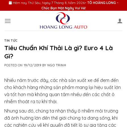
Skip
Hôm nay
Thứ Sáu, Ngày 7 Tháng 8, Năm 2026
- TÔ HOÀNG LONG -
Chúc Bạn Một Ngày Vui Vẻ!
to
content
TIN TỨC
Tiêu Chuẩn Khí Thải Là gì? Euro 4 Là
Gì?
POSTED ON
19/12/2019
BY
NGO TRINH
Nhiều năm trước đây, các nhà sản xuất xe để đem đến
cho khách hàng những sản phẩm mang lại hiệu suất lớn
và tốt hơn mà không quan tâm nhiều đến các chất ô
nhiễm thoát ra từ khí thải.
Nhung sau đó, chúng ta nhận thấy ô nhiễm môi trường
đã ảnh hưởng lớn đến thế giới chúng ta đang sống, khi
các nghiên cứu về khí quyển đã tiết lộ sự gia tăng các