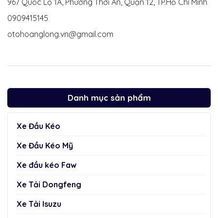
967 Quốc Lộ 1A, Phường Thới An, Quận 12, TP.Hồ Chí Minh
0909415145
otohoanglong.vn@gmail.com
Danh mục sản phẩm
Xe Đầu Kéo
Xe Đầu Kéo Mỹ
Xe đầu kéo Faw
Xe Tải Dongfeng
Xe Tải Isuzu