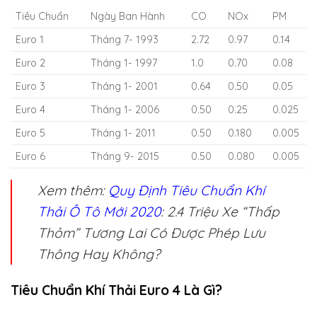
Tiêu Chuẩn
Ngày Ban Hành
CO
NOx
PM
Euro 1
Tháng 7- 1993
2.72
0.97
0.14
Euro 2
Tháng 1- 1997
1.0
0.70
0.08
Euro 3
Tháng 1- 2001
0.64
0.50
0.05
Euro 4
Tháng 1- 2006
0.50
0.25
0.025
Euro 5
Tháng 1- 2011
0.50
0.180
0.005
Euro 6
Tháng 9- 2015
0.50
0.080
0.005
Xem thêm:
Quy Định Tiêu Chuẩn Khí
Thải Ô Tô Mới 2020
: 2.4 Triệu Xe “Thấp
Thỏm” Tương Lai Có Được Phép Lưu
Thông Hay Không?
Tiêu Chuẩn Khí Thải Euro 4 Là Gì?