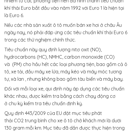
nhiễm từ các phương tiện nên đã hình thành tiêu chuẩn
khí thải Euro bắt đầu vào năm 1992 với Euro 1 là hiện tại
là Euro 6.
Nếu các nhà sản xuất ô tô muốn bán xe hơi ở châu Âu
ngày nay, nó phải đáp ứng các tiêu chuẩn khí thải Euro 6
trong các thử nghiệm chính thức.
Tiêu chuẩn này quy định lượng nitơ oxit (NO),
hydrocarbons (HC), NMHC, carbon monoxide (CO)
và (PM) cho hầu hết các loại phương tiện, bao gồm cả ô
tô, xe tải, đầu máy xe lửa, máy kéo và máy móc tương
tự, xà lan , nhưng không bao gồm tàu ​​biển và máy bay.
Đối với mỗi loại xe, qui định này áp dụng các tiêu chuẩn
khác nhau, được kiểm tra bằng cách chạy động cơ
ở chu kỳ kiểm tra tiêu chuẩn định kỳ.
Quy định 443/2009 của EU đặt mục tiêu phát
thải CO2 trung bình cho xe ô tô chở khách mới là dưới
130 gram mỗi km. Mục tiêu đã dần được thực hiện trong