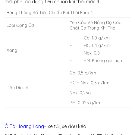
mới phải áp dụng tiêu chuẩn khí thải mức 4.
Bảng Thông Số Tiêu Chuẩn Khí Thải Euro 4
Yêu Cầu Về Nồng Độ Các
Loại Động Cơ
Chất Có Trong Khí Thải
– Co: 1,0 g/km
– HC: 0,1 g/km
Xăng
– Nox: 0,8
– PM: Không giới hạn
Co: 0,5 g/km
HC + Nox: 0,3 g/km
Dầu Diesel
Nox: 0,25g
PM: 0.025 g/km
Ô Tô Hoàng Long
– xe tải, xe đầu kéo