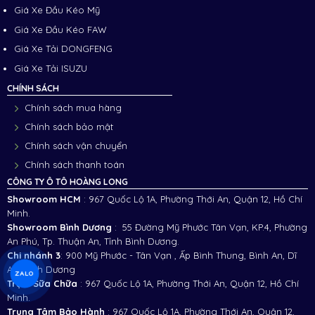
Giá Xe Đầu Kéo Mỹ
Giá Xe Đầu Kéo FAW
Giá Xe Tải DONGFENG
Giá Xe Tải ISUZU
CHÍNH SÁCH
Chính sách mua hàng
Chính sách bảo mật
Chính sách vận chuyển
Chính sách thanh toán
CÔNG TY Ô TÔ HOÀNG LONG
Showroom HCM
: 967 Quốc Lộ 1A, Phường Thới An, Quận 12, Hồ Chí
Minh.
Showroom Bình Dương
: 55 Đường Mỹ Phước Tân Vạn, KP.4, Phường
An Phú, Tp. Thuận An, Tỉnh Bình Dương.
Chi nhánh 3
:
900 Mỹ Phước - Tân Vạn , Ấp Bình Thung, Bình An, Dĩ
An, Bình Dương
ZALO
Trạm Sữa Chữa
: 967 Quốc Lộ 1A, Phường Thới An, Quận 12, Hồ Chí
Minh.
Trung Tâm Bảo Hành
: 967 Quốc Lộ 1A, Phường Thới An, Quận 12,