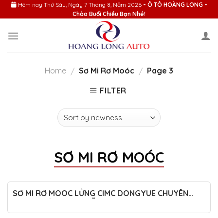
Skip
Hôm nay
Thứ Sáu, Ngày 7 Tháng 8, Năm 2026
- Ô TÔ HOÀNG LONG -
Chào Buổi Chiều Bạn Nhé!
to
content
Home
Sơ Mi Rơ Moóc
Page 3
/
/
FILTER
SƠ MI RƠ MOÓC
SƠ MI RƠ MOOC LỬNG CIMC DONGYUE CHUYÊN
DÙNG CHỞ QUẶNG MẪU MỚI 2025