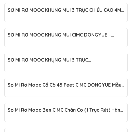
SƠ MI RƠ MOOC KHUNG MUI 3 TRỤC CHIỀU CAO 4M
XÁC NẶNG 9 TẤN – TIÊU CHUẨN MỚI NHẤT VIỆT NAM
SƠ MI RƠ MOOC KHUNG MUI CIMC DONGYUE –
MODEL 2025 XÁC NẶNG 7 TẤN CHIỀU CAO 4M – SỐ
LƯỢNG CÓ HẠN
SƠ MI RƠ MOOC KHUNG MUI 3 TRỤC
XINHONGDONG CHIỀU CAO 4M MODEL 2025 XÁC
NẶNG 7 TẤN
Sơ Mi Rơ Mooc Cổ Cò 45 Feet CIMC DONGYUE Mẫu
Mới 2025 – Tiêu Chuẩn Mới, Chất Lượng Vượt Trội
Sơ Mi Rơ Mooc Ben CIMC Chân Co (1 Trục Rút) Hàng
Độc Quyền Tại Ô Tô Hoàng Long