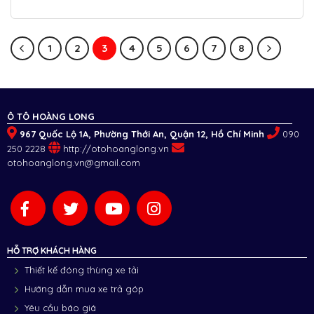
1
2
3
4
5
6
7
8
Ô TÔ HOÀNG LONG
967 Quốc Lộ 1A, Phường Thới An, Quận 12, Hồ Chí Minh
090
250 2228
http://otohoanglong.vn
otohoanglong.vn@gmail.com
HỖ TRỢ KHÁCH HÀNG
Thiết kế đóng thùng xe tải
Hướng dẫn mua xe trả góp
Yêu cầu báo giá