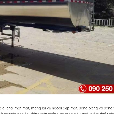
 gỉ chải một mặt, mang lại vẻ ngoài đẹp mắt, sáng bóng và sang 
và chuyên nghiệp, đồng thời chống ăn mòn hiệu quả, giảm thiểu chi