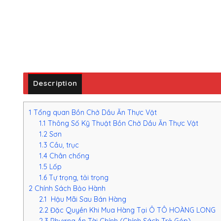
Description
1
Tổng quan Bồn Chở Dầu Ăn Thực Vật
1.1
Thông Số Kỹ Thuật Bồn Chở Dầu Ăn Thực Vật
1.2
Sơn
1.3
Cầu, trục
1.4
Chân chống
1.5
Lốp
1.6
Tự trọng, tải trọng
2
Chính Sách Bảo Hành
2.1
Hậu Mãi Sau Bán Hàng
2.2
Đặc Quyền Khi Mua Hàng Tại Ô TÔ HOÀNG LONG