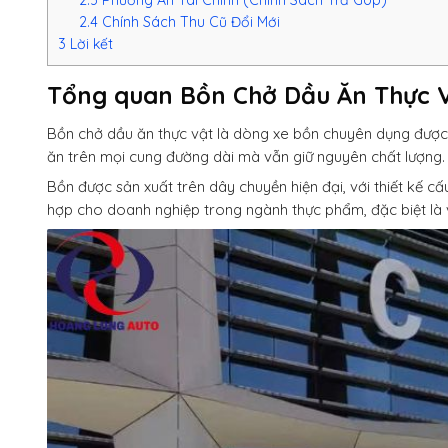
2.3
Phương Án Tài Chính (Chính Sách Trả Góp)
2.4
Chính Sách Thu Cũ Đổi Mới
3
Lời kết
Tổng quan Bồn Chở Dầu Ăn Thực 
Bồn chở dầu ăn thực vật là dòng xe bồn chuyên dụng được 
ăn trên mọi cung đường dài mà vẫn giữ nguyên chất lượng
Bồn được sản xuất trên dây chuyền hiện đại, với thiết kế c
hợp cho doanh nghiệp trong ngành thực phẩm, đặc biệt là v