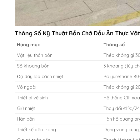
Thông Số Kỹ Thuật
Bồn Chở Dầu Ăn Thực Vật
Hạng mục
Thông số
Vật liệu thân bồn
Thép không gỉ 3
Số khoang bồn
3 khoang (tùy c
Độ dày lớp cách nhiệt
Polyurethane 8
Vỏ ngoài
Thép không gỉ 2
Thiết bị vệ sinh
Hệ thống CIP xoa
Giữ nhiệt
Thay đổi ≤1℃/24
Hàn bồn
Hàn hồ quang arg
Thiết kế bên trong
Dạng vòng cung,