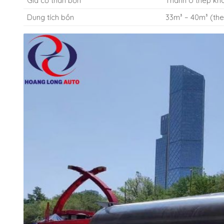
Gia cố thân bồn
Thanh U thép kh
Dung tích bồn
33m³ – 40m³ (th