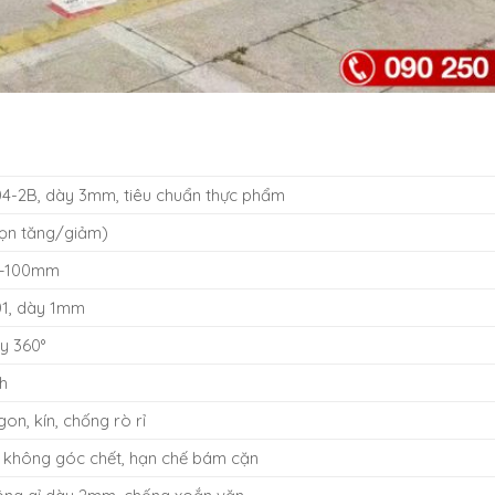
04-2B, dày 3mm, tiêu chuẩn thực phẩm
họn tăng/giảm)
0–100mm
01, dày 1mm
y 360°
h
on, kín, chống rò rỉ
 không góc chết, hạn chế bám cặn