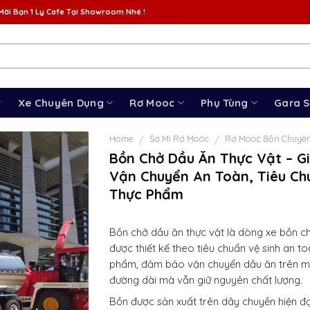
Mời Bạn 1 Ly Cafe Tại Showroom Nhé !
Xe Chuyên Dụng
Rơ Mooc
Phụ Tùng
Gara 
Home
Sơ Mi Rơ Moóc
Rơ Mooc Bồn Chuyê
/
/
Bồn Chở Dầu Ăn Thực Vật – G
Vận Chuyển An Toàn, Tiêu Ch
Thực Phẩm
Bồn chở dầu ăn thực vật là dòng xe bồn 
được thiết kế theo tiêu chuẩn vệ sinh an t
phẩm, đảm bảo vận chuyển dầu ăn trên m
đường dài mà vẫn giữ nguyên chất lượng.
Bồn được sản xuất trên dây chuyền hiện đại,