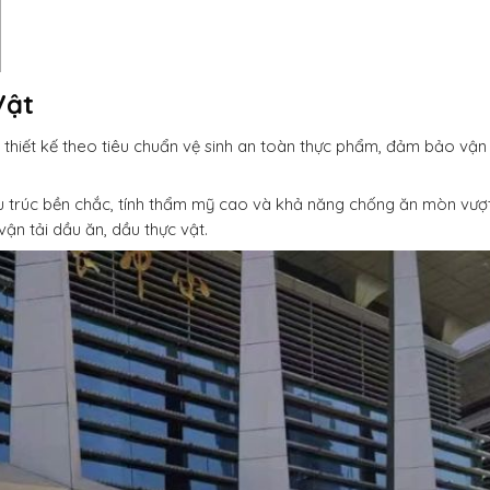
Vật
thiết kế theo tiêu chuẩn vệ sinh an toàn thực phẩm, đảm bảo vậ
.
ấu trúc bền chắc, tính thẩm mỹ cao và khả năng chống ăn mòn vượt 
ận tải dầu ăn, dầu thực vật.