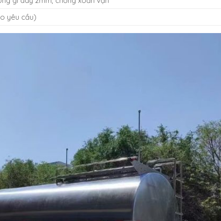
ông gỉ dày 2mm, chống xoắn vặn
eo yêu cầu)