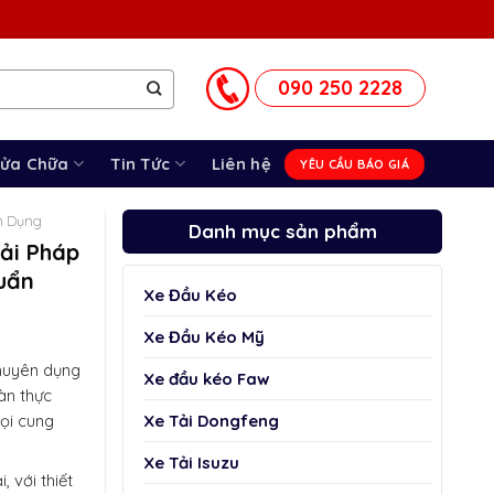
090 250 2228
Sửa Chữa
Tin Tức
Liên hệ
YÊU CẦU BÁO GIÁ
n Dụng
Danh mục sản phẩm
iải Pháp
uẩn
Xe Đầu Kéo
Xe Đầu Kéo Mỹ
chuyên dụng
Xe đầu kéo Faw
oàn thực
Xe Tải Dongfeng
ọi cung
Xe Tải Isuzu
 với thiết