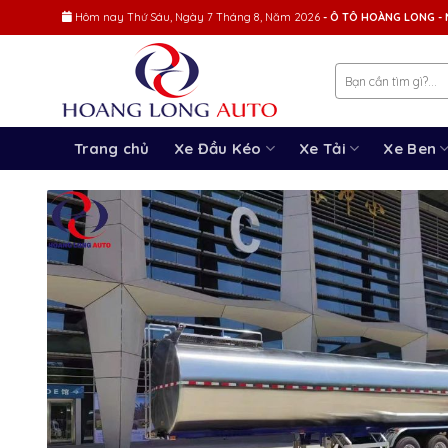
Skip
Hôm nay
Thứ Sáu, Ngày 7 Tháng 8, Năm 2026
- Ô TÔ HOÀNG LONG - 
to
content
Trang chủ
Xe Đầu Kéo
Xe Tải
Xe Ben