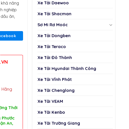
Xe Tải Daewoo
à khả năng
nh nghiệp
Xe Tải Shacman
 dầu ăn,
Sơ Mi Rơ Moóc
Xe Tải Dongben
acebook
Xe Tải Teraco
Xe Tải Đô Thành
.VN
Xe Tải Hyundai Thành Công
Xe Tải Vĩnh Phát
h Hãng
Xe Tải Chenglong
Xe Tải VEAM
ường Thới
Xe Tải Kenbo
ỹ Phước
Xe Tải Trường Giang
uận An,