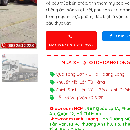
kế cấu trúc bền chắc, tính thẩm mỹ cao v
chống ăn mòn vượt trội, phù hợp cho doa
trong ngành thực phẩm, đặc biệt là vận tải
dầu thực vật.
Chat F
Hotline : 090 250 2228
MUA XE TẠI OTOHOANGLONG
Quà Tặng Lớn - Ô Tô Hoàng Long
Khuyến Mãi Lớn Từ Hãng
Chính Sách Hậu Mãi - Bảo Hành Chín
Hỗ Trợ Vay Vốn 70-90%
Showroom HCM
: 967 Quốc Lộ 1A, Ph
An, Quận 12, Hồ Chí Minh.
Showroom Bình Dương
: 55 Đường M
Tân Vạn, KP.4, Phường An Phú, Tp. Th
Tỉnh Bình Dương.