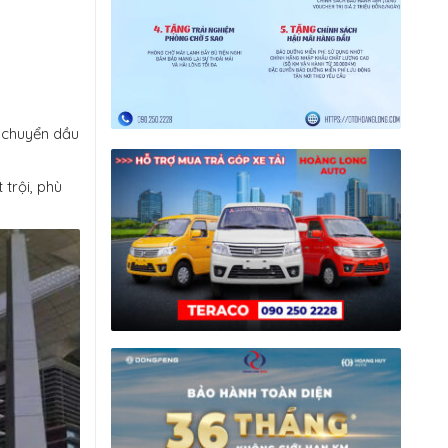
n chuyển dầu
trội, phù