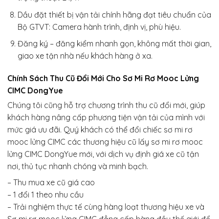
Dầu đặt thiết bị vận tải chính hãng đạt tiêu chuẩn của
Bộ GTVT: Camera hành trình, định vị, phù hiệu.
Đăng ký – đăng kiểm nhanh gọn, không mất thời gian,
giao xe tận nhà nếu khách hàng ở xa.
Chính Sách Thu Cũ Đổi Mới Cho Sơ Mi Rơ Mooc Lửng
CIMC DongYue
Chúng tôi cũng hỗ trợ chương trình thu cũ đổi mới, giúp
khách hàng nâng cấp phương tiện vận tải của mình với
mức giá ưu đãi. Quý khách có thể đổi chiếc sơ mi rơ
mooc lửng CIMC
các thương hiệu cũ lấy sơ mi rơ mooc
lửng CIMC DongYue
mới, với dịch vụ định giá xe cũ tận
nơi, thủ tục nhanh chóng và minh bạch.
– Thu mua xe cũ giá cao
– 1 đổi 1 theo nhu cầu
– Trải nghiệm thực tế cùng hàng loạt thương hiệu xe và
Sơ mi rơ mooc lửng CIMC đẳng cấp hàng đầu thế giới để