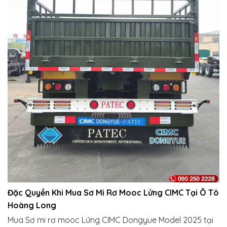
Đặc Quyền Khi Mua Sơ Mi Rơ Mooc Lửng CIMC Tại Ô Tô
Hoàng Long
Mua Sơ mi rơ mooc Lửng CIMC Dongyue Model 2025 tại