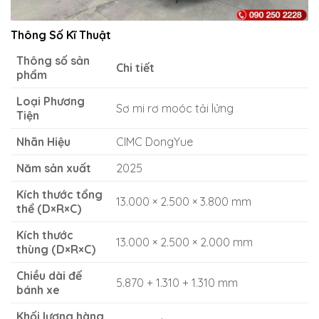
Thông Số Kĩ Thuật
Thông số sản
Chi tiết
phẩm
Loại Phương
Sơ mi rơ moóc tải lửng
Tiện
Nhãn Hiệu
CIMC DongYue
Năm sản xuất
2025
Kích thước tổng
13.000 × 2.500 × 3.800 mm
thể (D×R×C)
Kích thước
13.000 × 2.500 × 2.000 mm
thùng (D×R×C)
Chiều dài đế
5.870 + 1.310 + 1.310 mm
bánh xe
Khối lượng hàng