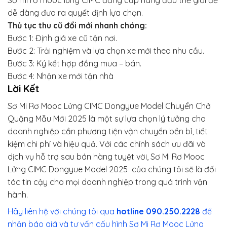
dễ dàng đưa ra quyết định lựa chọn.
Thủ tục thu cũ đổi mới nhanh chóng:
Bước 1: Định giá xe cũ tận nơi.
Bước 2: Trải nghiệm và lựa chọn xe mới theo nhu cầu.
Bước 3: Ký kết hợp đồng mua – bán.
Bước 4: Nhận xe mới tận nhà
Lời Kết
Sơ Mi Rơ Mooc Lửng CIMC Dongyue Model Chuyển Chở
Quặng Mẫu Mới 2025 là một sự lựa chọn lý tưởng cho
doanh nghiệp cần phương tiện vận chuyển bền bỉ, tiết
kiệm chi phí và hiệu quả. Với các chính sách ưu đãi và
dịch vụ hỗ trợ sau bán hàng tuyệt vời, Sơ Mi Rơ Mooc
Lửng CIMC Dongyue Model 2025 của chúng tôi sẽ là đối
tác tin cậy cho mọi doanh nghiệp trong quá trình vận
hành.
Hãy liên hệ với chúng tôi qua
hotline 090.250.2228
để
nhận báo giá và tư vấn cấu hình Sơ Mi Rơ Mooc Lửng