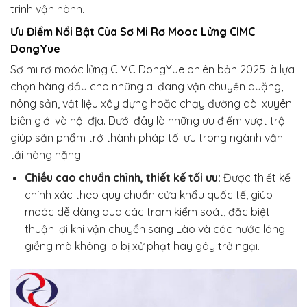
trình vận hành.
Ưu Điểm Nổi Bật Của
Sơ Mi Rơ Mooc Lửng CIMC
DongYue
Sơ mi rơ moóc lửng CIMC DongYue phiên bản 2025 là lựa
chọn hàng đầu cho những ai đang vận chuyển quặng,
nông sản, vật liệu xây dựng hoặc chạy đường dài xuyên
biên giới và nội địa. Dưới đây là những ưu điểm vượt trội
giúp sản phẩm trở thành pháp tối ưu trong ngành vận
tải hàng nặng:
Chiều cao chuẩn chỉnh, thiết kế tối ưu:
Được thiết kế
chính xác theo quy chuẩn cửa khẩu quốc tế, giúp
moóc dễ dàng qua các trạm kiểm soát, đặc biệt
thuận lợi khi vận chuyển sang Lào và các nước láng
giềng mà không lo bị xử phạt hay gây trở ngại.