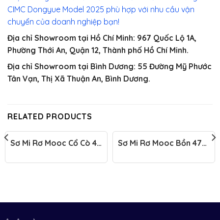
CIMC Dongyue Model 2025 phù hợp với nhu cầu vận
chuyển của doanh nghiệp bạn!
Địa chỉ Showroom tại Hồ Chí Minh: 967 Quốc Lộ 1A,
Phường Thới An, Quận 12, Thành phố Hồ Chí Minh.
Địa chỉ Showroom tại Bình Dương: 55 Đường Mỹ Phước
Tân Vạn, Thị Xã Thuận An, Bình Dương.
RELATED PRODUCTS
Sơ Mi Rơ Mooc Cổ Cò 45
Sơ Mi Rơ Mooc Bồn 47
Feet CIMC DONGYUE
Khối CIMC – Chuyên Gia
Mẫu Mới 2025 – Tiêu
Chở Bụi Thép
Chuẩn Mới, Chất Lượng
Vượt Trội