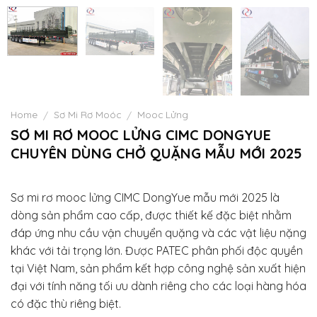
Home
Sơ Mi Rơ Moóc
Mooc Lửng
/
/
SƠ MI RƠ MOOC LỬNG CIMC DONGYUE
CHUYÊN DÙNG CHỞ QUẶNG MẪU MỚI 2025
Sơ mi rơ mooc lửng CIMC DongYue mẫu mới 2025 là
dòng sản phẩm cao cấp, được thiết kế đặc biệt nhằm
đáp ứng nhu cầu vận chuyển quặng và các vật liệu nặng
khác với tải trọng lớn. Được PATEC phân phối độc quyền
tại Việt Nam, sản phẩm kết hợp công nghệ sản xuất hiện
đại với tính năng tối ưu dành riêng cho các loại hàng hóa
có đặc thù riêng biệt.