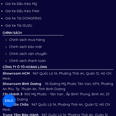
Giá Xe Đầu Kéo Mỹ
Giá Xe Đầu Kéo FAW
Giá Xe Tải DONGFENG
Giá Xe Tải ISUZU
CHÍNH SÁCH
Chính sách mua hàng
Chính sách bảo mật
Chính sách vận chuyển
Chính sách thanh toán
CÔNG TY Ô TÔ HOÀNG LONG
Showroom HCM
: 967 Quốc Lộ 1A, Phường Thới An, Quận 12, Hồ Chí
Minh.
Showroom Bình Dương
: 55 Đường Mỹ Phước Tân Vạn, KP.4, Phường
An Phú, Tp. Thuận An, Tỉnh Bình Dương.
Chi nhánh 3
:
900 Mỹ Phước - Tân Vạn , Ấp Bình Thung, Bình An, Dĩ
An, Bình Dương
ZALO
Trạm Sữa Chữa
: 967 Quốc Lộ 1A, Phường Thới An, Quận 12, Hồ Chí
Minh.
Trung Tâm Bảo Hành
: 967 Quốc Lộ 1A, Phường Thới An, Quận 12,