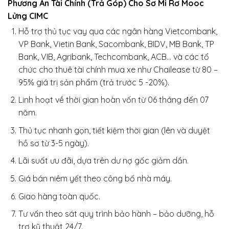
Phương Án Tài Chính (Trả Góp) Cho Sơ Mi Rơ Mooc
Lửng CIMC
Hỗ trợ thủ tục vay qua các ngân hàng Vietcombank,
VP Bank, Vietin Bank, Sacombank, BIDV, MB Bank, TP
Bank, VIB, Agribank, Techcombank, ACB… và các tổ
chức cho thuê tài chính mua xe như Chailease từ 80 –
95% giá trị sản phẩm (trả trước 5 -20%).
Linh hoạt về thời gian hoàn vốn từ 06 tháng đến 07
năm.
Thủ tục nhanh gọn, tiết kiệm thời gian (lên và duyệt
hồ sơ từ 3-5 ngày).
Lãi suất ưu đãi, dựa trên dư nợ gốc giảm dần.
Giá bán niêm yết theo công bố nhà máy.
Giao hàng toàn quốc.
Tư vấn theo sát quy trình bảo hành – bảo dưỡng, hỗ
trợ kỹ thuật 24/7.