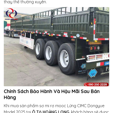
thay thế thường xuyên.
Chính Sách Bảo Hành Và Hậu Mãi Sau Bán
Hàng
Khi mua sản phẩm sơ mi rơ mooc Lửng CIMC Dongyue
Model 2025 tại
Ô Tô
HOÀNG LONG
, khách hàng sẽ được