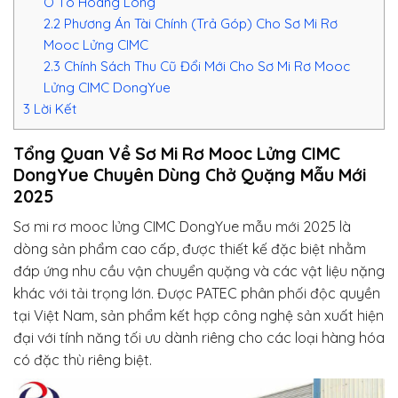
Ô Tô Hoàng Long
2.2
Phương Án Tài Chính (Trả Góp) Cho Sơ Mi Rơ
Mooc Lửng CIMC
2.3
Chính Sách Thu Cũ Đổi Mới Cho Sơ Mi Rơ Mooc
Lửng CIMC DongYue
3
Lời Kết
Tổng Quan Về Sơ Mi Rơ Mooc Lửng CIMC
DongYue Chuyên Dùng Chở Quặng Mẫu Mới
2025
Sơ mi rơ mooc lửng CIMC DongYue mẫu mới 2025 là
dòng sản phẩm cao cấp, được thiết kế đặc biệt nhằm
đáp ứng nhu cầu vận chuyển quặng và các vật liệu nặng
khác với tải trọng lớn. Được PATEC phân phối độc quyền
tại Việt Nam, sản phẩm kết hợp công nghệ sản xuất hiện
đại với tính năng tối ưu dành riêng cho các loại hàng hóa
có đặc thù riêng biệt.