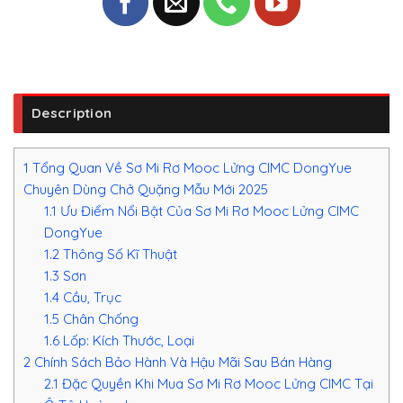
Description
1
Tổng Quan Về Sơ Mi Rơ Mooc Lửng CIMC DongYue
Chuyên Dùng Chở Quặng Mẫu Mới 2025
1.1
Ưu Điểm Nổi Bật Của Sơ Mi Rơ Mooc Lửng CIMC
DongYue
1.2
Thông Số Kĩ Thuật
1.3
Sơn
1.4
Cầu, Trục
1.5
Chân Chống
1.6
Lốp: Kích Thước, Loại
2
Chính Sách Bảo Hành Và Hậu Mãi Sau Bán Hàng
2.1
Đặc Quyền Khi Mua Sơ Mi Rơ Mooc Lửng CIMC Tại