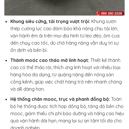
Khung siêu cứng, tải trọng vượt trội:
Khung sườn
thép cường lực cao đảm bảo khả năng chịu tải lớn,
vận hành êm ái trên mọi địa hình từ leo đèo, ôm cua
đến chạy cao tốc, dù chở hàng nặng vẫn duy trì sự
ổn định và bền bỉ.
Thành moóc cao tháo mở linh hoạt:
Thiết kế thành
cao có thể tháo rời, thích ứng linh hoạt với nhiều loại
hàng hóa đa dạng, từ quặng nặng đến nông sản
cồng kềnh, giúp việc chất hàng trở nên nhanh chóng
và dễ dàng hơn.
Hệ thống chân mooc, trục và phanh đồng bộ:
Toàn
bộ hệ thống được tích hợp đồng bộ, tăng độ bền cho
mooc, giảm thiểu chi phí bảo dưỡng và nâng cao hiệu
quả vận hành dài hạn, mang lại sự an tâm tối đa cho
doanh nghiệp.