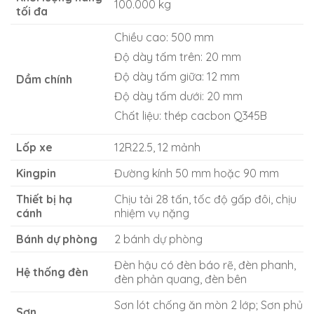
100.000 kg
tối đa
Chiều cao: 500 mm
Độ dày tấm trên: 20 mm
Độ dày tấm giữa: 12 mm
Dầm chính
Độ dày tấm dưới: 20 mm
Chất liệu: thép cacbon Q345B
Lốp xe
12R22.5, 12 mảnh
Kingpin
Đường kính 50 mm hoặc 90 mm
Thiết bị hạ
Chịu tải 28 tấn, tốc độ gấp đôi, chịu
cánh
nhiệm vụ nặng
Bánh dự phòng
2 bánh dự phòng
Đèn hậu có đèn báo rẽ, đèn phanh,
Hệ thống đèn
đèn phản quang, đèn bên
Sơn lót chống ăn mòn 2 lớp; Sơn phủ
Sơn