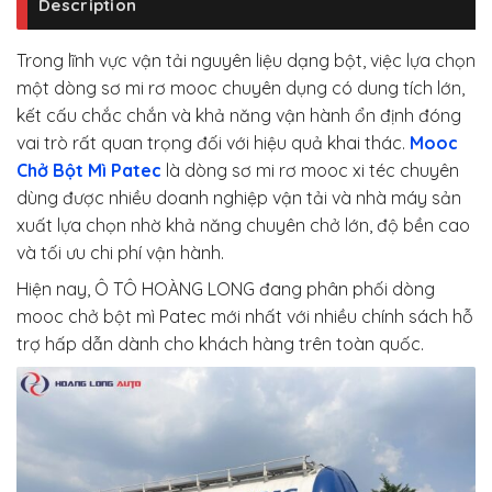
Description
Trong lĩnh vực vận tải nguyên liệu dạng bột, việc lựa chọn
một dòng sơ mi rơ mooc chuyên dụng có dung tích lớn,
kết cấu chắc chắn và khả năng vận hành ổn định đóng
vai trò rất quan trọng đối với hiệu quả khai thác.
Mooc
Chở Bột Mì Patec
là dòng sơ mi rơ mooc xi téc chuyên
dùng được nhiều doanh nghiệp vận tải và nhà máy sản
xuất lựa chọn nhờ khả năng chuyên chở lớn, độ bền cao
và tối ưu chi phí vận hành.
Hiện nay, Ô TÔ HOÀNG LONG đang phân phối dòng
mooc chở bột mì Patec mới nhất với nhiều chính sách hỗ
trợ hấp dẫn dành cho khách hàng trên toàn quốc.