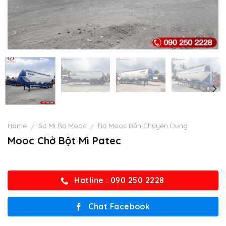
Home
Sơ Mi Rơ Moóc
Rơ Mooc Bồn Chuyên Dụng
/
/
Mooc Chở Bột Mì Patec
Hotline : 090 250 2228
Chat Facebook