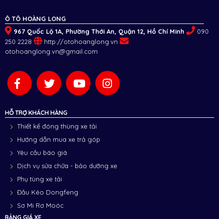
Ô TÔ HOÀNG LONG
967 Quốc Lộ 1A, Phường Thới An, Quận 12, Hồ Chí Minh
090
250 2228
http://otohoanglong.vn
otohoanglong.vn@gmail.com
HỖ TRỢ KHÁCH HÀNG
Thiết kế đóng thùng xe tải
Hướng dẫn mua xe trả góp
Yêu cầu báo giá
Dịch vụ sửa chữa - bảo dưỡng xe
Phụ tùng xe tải
Đầu Kéo Dongfeng
Sơ Mi Rơ Moóc
BẢNG GIÁ XE