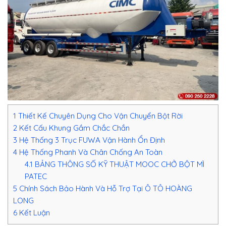
1
Thiết Kế Chuyên Dụng Cho Vận Chuyển Bột Rời
2
Kết Cấu Khung Gầm Chắc Chắn
3
Hệ Thống 3 Trục FUWA Vận Hành Ổn Định
4
Hệ Thống Phanh Và Chân Chống An Toàn
4.1
BẢNG THÔNG SỐ KỸ THUẬT MOOC CHỞ BỘT MÌ
PATEC
5
Chính Sách Bảo Hành Và Hỗ Trợ Tại Ô TÔ HOÀNG
LONG
6
Kết Luận