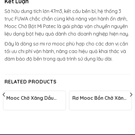
Kết Luận
Sở hữu dung tích lớn 47m3, kết cấu bền bỉ, hệ thống 3
trục FUWA chắc chắn cùng khả năng vận hành ổn định,
Mooc Chở Bột Mì Patec là giải pháp vận chuyển nguyên
liệu dạng bột hiệu quả dành cho doanh nghiệp hiện nay.
Đây là dòng sơ mi rơ mooc phù hợp cho các đơn vị cần
tối ưu chi phí vận hành, nâng cao hiệu quả khai thác và
đảm bảo độ bền trong quá trình sử dụng lâu dài.
RELATED PRODUCTS
Mooc Chở Xăng Dầu
Rơ Mooc Bồn Chở Xăng
CIMC 2020
Dầu 40- 44 Khối