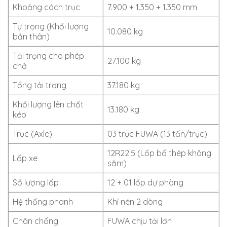
Khoảng cách trục
7.900 + 1.350 + 1.350 mm
Tự trọng (Khối lượng
10.080 kg
bản thân)
Tải trọng cho phép
27.100 kg
chở
Tổng tải trọng
37.180 kg
Khối lượng lên chốt
13.180 kg
kéo
Trục (Axle)
03 trục FUWA (13 tấn/trục)
12R22.5 (Lốp bố thép không
Lốp xe
săm)
Số lượng lốp
12 + 01 lốp dự phòng
Hệ thống phanh
Khí nén 2 dòng
Chân chống
FUWA chịu tải lớn