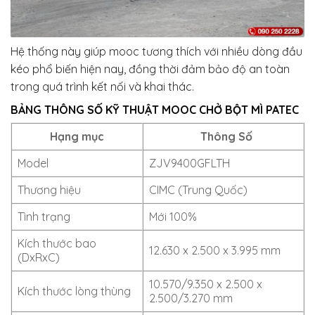
Hệ thống này giúp mooc tương thích với nhiều dòng đầu
kéo phổ biến hiện nay, đồng thời đảm bảo độ an toàn
trong quá trình kết nối và khai thác.
BẢNG THÔNG SỐ KỸ THUẬT MOOC CHỞ BỘT MÌ PATEC
Hạng mục
Thông Số
Model
ZJV9400GFLTH
Thương hiệu
CIMC (Trung Quốc)
Tình trạng
Mới 100%
Kích thước bao
12.630 x 2.500 x 3.995 mm
(DxRxC)
10.570/9.350 x 2.500 x
Kích thước lòng thùng
2.500/3.270 mm