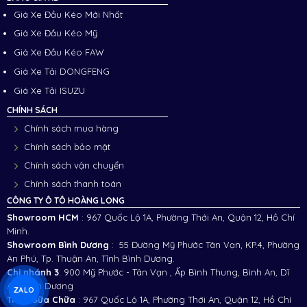
Giá Xe Đầu Kéo Mới Nhất
Giá Xe Đầu Kéo Mỹ
Giá Xe Đầu Kéo FAW
Giá Xe Tải DONGFENG
Giá Xe Tải ISUZU
CHÍNH SÁCH
Chính sách mua hàng
Chính sách bảo mật
Chính sách vận chuyển
Chính sách thanh toán
CÔNG TY Ô TÔ HOÀNG LONG
Showroom HCM
: 967 Quốc Lộ 1A, Phường Thới An, Quận 12, Hồ Chí
Minh.
Showroom Bình Dương
: 55 Đường Mỹ Phước Tân Vạn, KP.4, Phường
An Phú, Tp. Thuận An, Tỉnh Bình Dương.
Chi nhánh 3
:
900 Mỹ Phước - Tân Vạn , Ấp Bình Thung, Bình An, Dĩ
An, Bình Dương
ZALO
Trạm Sữa Chữa
: 967 Quốc Lộ 1A, Phường Thới An, Quận 12, Hồ Chí