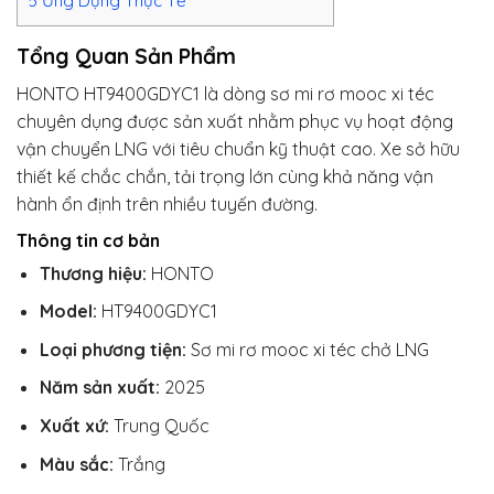
5
Ứng Dụng Thực Tế
Tổng Quan Sản Phẩm
HONTO HT9400GDYC1 là dòng sơ mi rơ mooc xi téc
chuyên dụng được sản xuất nhằm phục vụ hoạt động
vận chuyển LNG với tiêu chuẩn kỹ thuật cao. Xe sở hữu
thiết kế chắc chắn, tải trọng lớn cùng khả năng vận
hành ổn định trên nhiều tuyến đường.
Thông tin cơ bản
Thương hiệu:
HONTO
Model:
HT9400GDYC1
Loại phương tiện:
Sơ mi rơ mooc xi téc chở LNG
Năm sản xuất:
2025
Xuất xứ:
Trung Quốc
Màu sắc:
Trắng