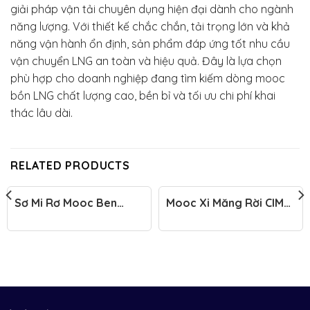
giải pháp vận tải chuyên dụng hiện đại dành cho ngành
năng lượng. Với thiết kế chắc chắn, tải trọng lớn và khả
năng vận hành ổn định, sản phẩm đáp ứng tốt nhu cầu
vận chuyển LNG an toàn và hiệu quả. Đây là lựa chọn
phù hợp cho doanh nghiệp đang tìm kiếm dòng mooc
bồn LNG chất lượng cao, bền bỉ và tối ưu chi phí khai
thác lâu dài.
RELATED PRODUCTS
Sơ Mi Rơ Mooc Ben
Mooc Xi Măng Rời CIMC
Yunli Có Bạt Che
2020 43m3