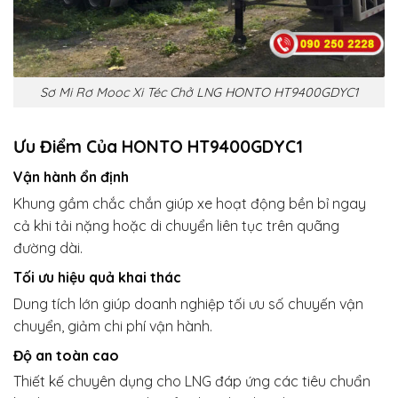
Sơ Mi Rơ Mooc Xi Téc Chở LNG HONTO HT9400GDYC1
Ưu Điểm Của HONTO HT9400GDYC1
Vận hành ổn định
Khung gầm chắc chắn giúp xe hoạt động bền bỉ ngay
cả khi tải nặng hoặc di chuyển liên tục trên quãng
đường dài.
Tối ưu hiệu quả khai thác
Dung tích lớn giúp doanh nghiệp tối ưu số chuyến vận
chuyển, giảm chi phí vận hành.
Độ an toàn cao
Thiết kế chuyên dụng cho LNG đáp ứng các tiêu chuẩn