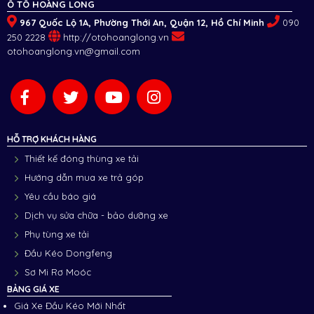
Ô TÔ HOÀNG LONG
967 Quốc Lộ 1A, Phường Thới An, Quận 12, Hồ Chí Minh
090
250 2228
http://otohoanglong.vn
otohoanglong.vn@gmail.com
HỖ TRỢ KHÁCH HÀNG
Thiết kế đóng thùng xe tải
Hướng dẫn mua xe trả góp
Yêu cầu báo giá
Dịch vụ sửa chữa - bảo dưỡng xe
Phụ tùng xe tải
Đầu Kéo Dongfeng
Sơ Mi Rơ Moóc
BẢNG GIÁ XE
Giá Xe Đầu Kéo Mới Nhất