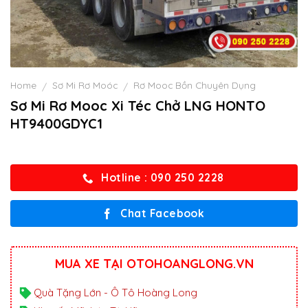
Home
Sơ Mi Rơ Moóc
Rơ Mooc Bồn Chuyên Dụng
/
/
Sơ Mi Rơ Mooc Xi Téc Chở LNG HONTO
HT9400GDYC1
Hotline : 090 250 2228
Chat Facebook
MUA XE TẠI OTOHOANGLONG.VN
Quà Tặng Lớn - Ô Tô Hoàng Long