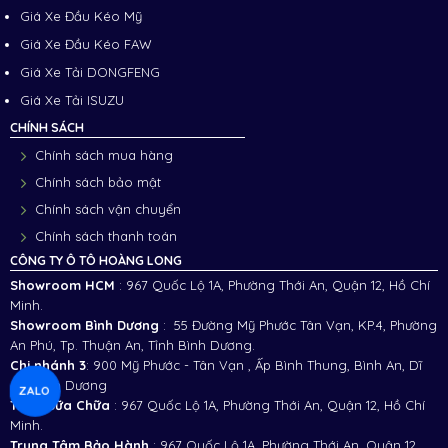
Giá Xe Đầu Kéo Mỹ
Giá Xe Đầu Kéo FAW
Giá Xe Tải DONGFENG
Giá Xe Tải ISUZU
CHÍNH SÁCH
Chính sách mua hàng
Chính sách bảo mật
Chính sách vận chuyển
Chính sách thanh toán
CÔNG TY Ô TÔ HOÀNG LONG
Showroom HCM
: 967 Quốc Lộ 1A, Phường Thới An, Quận 12, Hồ Chí
Minh.
Showroom Bình Dương
: 55 Đường Mỹ Phước Tân Vạn, KP.4, Phường
An Phú, Tp. Thuận An, Tỉnh Bình Dương.
Chi nhánh 3
:
900 Mỹ Phước - Tân Vạn , Ấp Bình Thung, Bình An, Dĩ
An, Bình Dương
ZALO
Trạm Sữa Chữa
: 967 Quốc Lộ 1A, Phường Thới An, Quận 12, Hồ Chí
Minh.
Trung Tâm Bảo Hành
: 967 Quốc Lộ 1A, Phường Thới An, Quận 12,