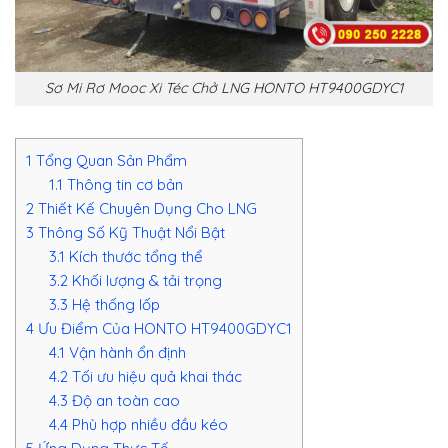
Sơ Mi Rơ Mooc Xi Téc Chở LNG HONTO HT9400GDYC1
1
Tổng Quan Sản Phẩm
1.1
Thông tin cơ bản
2
Thiết Kế Chuyên Dụng Cho LNG
3
Thông Số Kỹ Thuật Nổi Bật
3.1
Kích thước tổng thể
3.2
Khối lượng & tải trọng
3.3
Hệ thống lốp
4
Ưu Điểm Của HONTO HT9400GDYC1
4.1
Vận hành ổn định
4.2
Tối ưu hiệu quả khai thác
4.3
Độ an toàn cao
4.4
Phù hợp nhiều đầu kéo