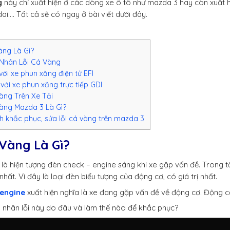
g
này chỉ xuất hiện ở các dòng xe ô tô như mazda 3 hay còn xuất h
dai…. Tất cả sẽ có ngay ở bài viết dưới đây.
àng Là Gì?
Nhân Lỗi Cá Vàng
với xe phun xăng điện tử EFI
với xe phun xăng trực tiếp GDI
àng Trên Xe Tải
àng Mazda 3 Là Gì?
 khắc phục, sửa lỗi cá vàng trên mazda 3
 Vàng Là Gì?
 là hiện tượng đèn check – engine sáng khi xe gặp vấn đề. Trong tấ
hất. Vì đây là loại đèn biểu tượng của động cơ, có giá trị nhất.
 engine
xuất hiện nghĩa là xe đang gặp vấn đề về động cơ. Động cơ
nhân lỗi này do đâu và làm thế nào để khắc phục?