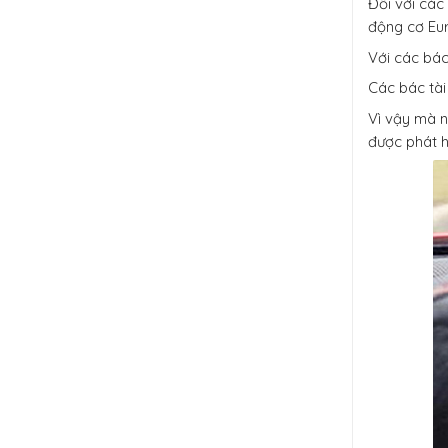
Đối với các
động cơ Eur
Với các bác
Các bác tài
Vì vậy mà nh
được phát h