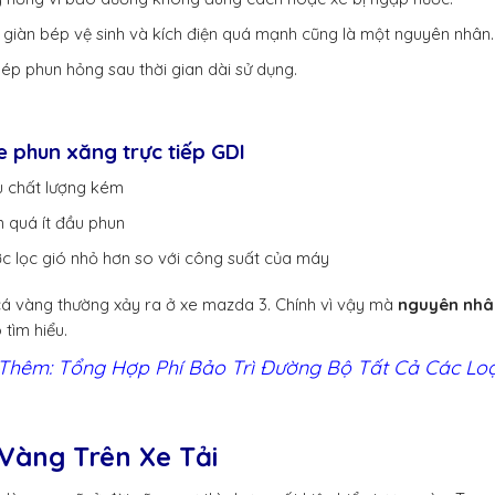
 giàn bép vệ sinh và kích điện quá mạnh cũng là một nguyên nhân.
bép phun hỏng sau thời gian dài sử dụng.
e phun xăng trực tiếp GDI
ệu chất lượng kém
 quá ít đầu phun
ớc lọc gió nhỏ hơn so với công suất của máy
cá vàng thường xảy ra ở xe mazda 3. Chính vì vậy mà
nguyên nhân
 tìm hiểu.
Thêm:
Tổng Hợp Phí Bảo Trì Đường Bộ Tất Cả Các Loạ
 Vàng Trên Xe Tải