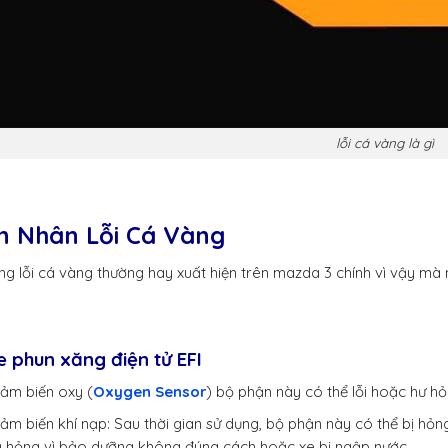
lỗi cá vàng là gì
 Nhân Lỗi Cá Vàng
g lỗi cá vàng thường hay xuất hiện trên mazda 3 chính vì vậy mà 
e phun xăng điện tử EFI
cảm biến oxy (
Oxygen Sensor
) bộ phận này có thể lỗi hoặc hư hỏ
cảm biến khí nạp: Sau thời gian sử dụng, bộ phận này có thể bị hỏn
 hỏng vì bảo dưỡng không đúng cách hoặc xe bị ngập nước.