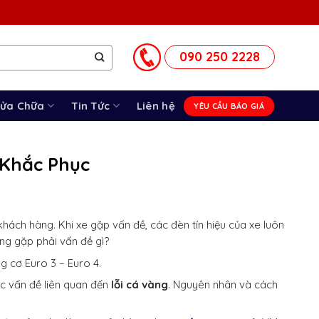
090 250 2228
Sửa Chữa
Tin Tức
Liên hệ
YÊU CẦU BÁO GIÁ
 Khắc Phục
hách hàng. Khi xe gặp vấn đề, các đèn tín hiệu của xe luôn
ang gặp phải vấn đề gì?
g cơ Euro 3 – Euro 4.
ác vấn đề liên quan đến
lỗi cá vàng
. Nguyên nhân và cách