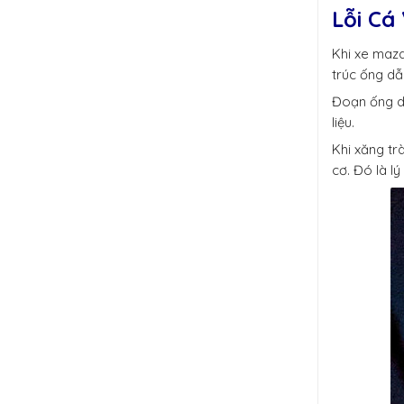
Lỗi Cá
Khi xe mazd
trúc ống dẫ
Đoạn ống dẫ
liệu.
Khi xăng tr
cơ. Đó là l