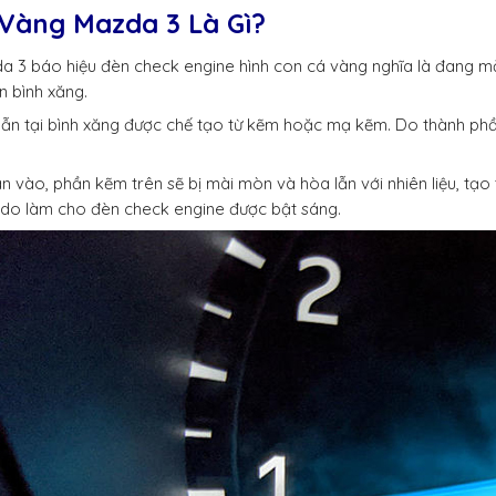
 Vàng Mazda 3 Là Gì?
a 3 báo hiệu đèn check engine hình con cá vàng nghĩa là đang mắc
n bình xăng.
n tại bình xăng được chế tạo từ kẽm hoặc mạ kẽm. Do thành phần
àn vào, phần kẽm trên sẽ bị mài mòn và hòa lẫn với nhiên liệu, tạ
ý do làm cho đèn check engine được bật sáng.