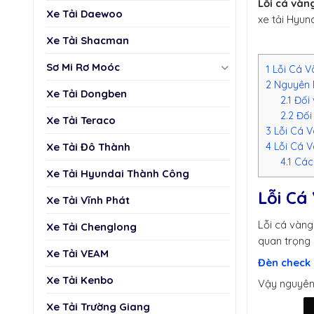
Lỗi cá vàn
Xe Tải Daewoo
xe tải Hyun
Xe Tải Shacman
Sơ Mi Rơ Moóc
1
Lỗi Cá V
2
Nguyên 
Xe Tải Dongben
2.1
Đối 
2.2
Đối 
Xe Tải Teraco
3
Lỗi Cá V
Xe Tải Đô Thành
4
Lỗi Cá V
4.1
Cách
Xe Tải Hyundai Thành Công
Lỗi Cá
Xe Tải Vĩnh Phát
Lỗi cá vàng
Xe Tải Chenglong
quan trọng n
Xe Tải VEAM
Đèn check
Xe Tải Kenbo
Vậy nguyên 
Xe Tải Trường Giang