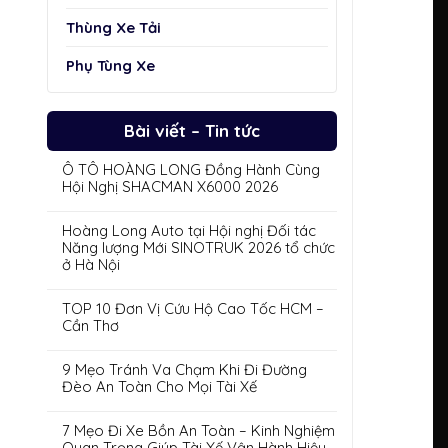
Thùng Xe Tải
Phụ Tùng Xe
Bài viết – Tin tức
Ô TÔ HOÀNG LONG Đồng Hành Cùng
Hội Nghị SHACMAN X6000 2026
Hoàng Long Auto tại Hội nghị Đối tác
Năng lượng Mới SINOTRUK 2026 tổ chức
ở Hà Nội
TOP 10 Đơn Vị Cứu Hộ Cao Tốc HCM –
Cần Thơ
9 Mẹo Tránh Va Chạm Khi Đi Đường
Đèo An Toàn Cho Mọi Tài Xế
7 Mẹo Đi Xe Bồn An Toàn – Kinh Nghiệm
Quan Trọng Giúp Tài Xế Vận Hành Hiệu