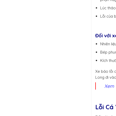
Lúc tháo
Lỗi của 
Đối với x
Nhiên li
Bép phun
Kích thư
Xe báo lỗi 
Long đi vào
Xem 
Lỗi Cá