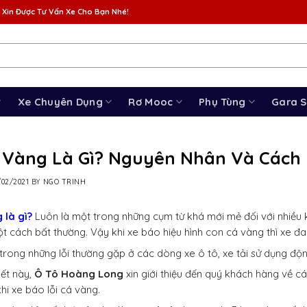
 Xin Được Tư Vấn Xe Cho Bạn Nhé!
Xe Chuyên Dụng
Rơ Mooc
Phụ Tùng
Gara 
á Vàng Là Gì? Nguyên Nhân Và Cách
/02/2021
BY
NGO TRINH
 là gì?
Luôn là một trong những cụm từ khá mới mẻ đối với nhiều k
t cách bất thường. Vậy khi xe báo hiệu hình con cá vàng thì xe đ
trong những lỗi thường gặp ở các dòng xe ô tô, xe tải sử dụng độn
iết này,
Ô Tô Hoàng Long
xin giới thiệu đến quý khách hàng về c
hi xe báo lỗi cá vàng.