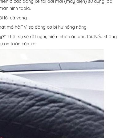
nhiên ở các dòng xe tải đời mới (máy điện) sử dụng loại
 màn hình taplo.
i lỗi cá vàng.
oát mồ hôi” vì sợ động cơ bị hư hỏng nặng.
g?
” Thật sự sẽ rất nguy hiểm nhé các bác tài. Nếu không
ự an toàn của xe.