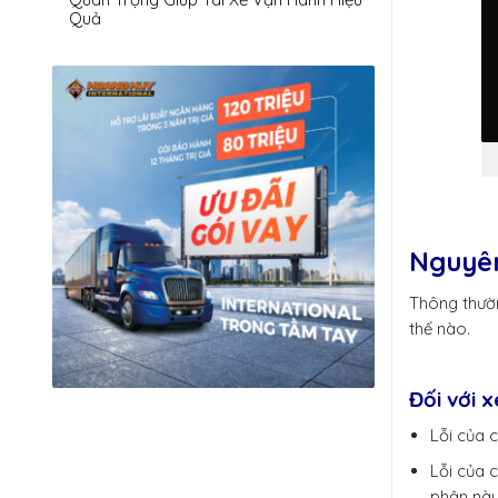
Quả
Nguyên
Thông thườn
thế nào.
Đối với x
Lỗi của 
Lỗi của 
phận này