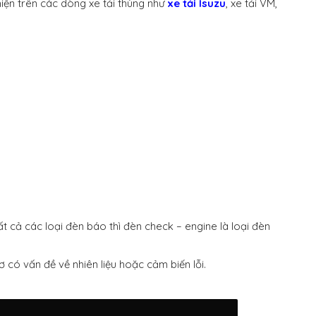
iện trên các dòng xe tải thùng như
xe tải Isuzu
, xe tải VM,
t cả các loại đèn báo thì đèn check – engine là loại đèn
 có vấn đề về nhiên liệu hoặc cảm biến lỗi.