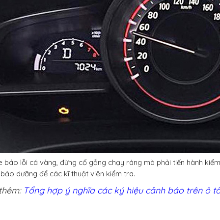
xe báo lỗi cá vàng, đừng cố gắng chạy ráng mà phải tiến hành kiể
bảo dưỡng để các kĩ thuật viên kiểm tra.
thêm:
Tổng hợp ý nghĩa các ký hiệu cảnh báo trên ô tô 