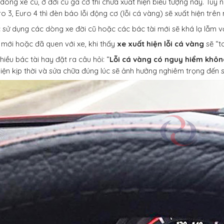
 dòng xe cũ, ở đời cũ ga cơ thì chưa xuất hiện biểu tượng này. Tuy 
o 3, Euro 4 thì đèn báo lỗi động cơ (lỗi cá vàng) sẽ xuất hiện trên
 sử dụng các dòng xe đời cũ hoặc các bác tài mới sẽ khá lạ lẫm vớ
 mới hoặc đã quen với xe, khi thấy
xe xuất hiện lỗi cá vàng
sẽ “t
iều bác tài hay đặt ra câu hỏi: “
Lỗi cá vàng có nguy hiểm khôn
iện kịp thời và sửa chữa đúng lúc sẽ ảnh hưởng nghiêm trọng đến s