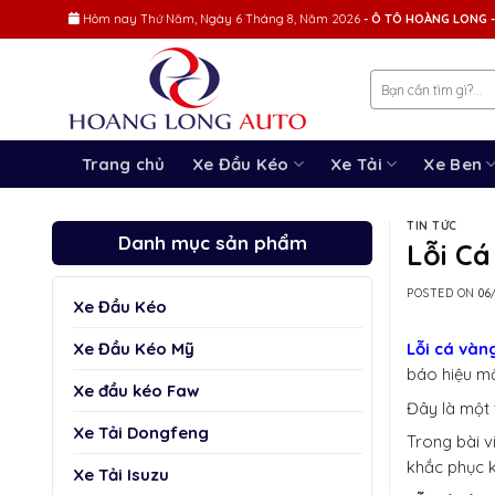
Skip
Hôm nay
Thứ Năm, Ngày 6 Tháng 8, Năm 2026
- Ô TÔ HOÀNG LONG -
to
content
Trang chủ
Xe Đầu Kéo
Xe Tải
Xe Ben
TIN TỨC
Danh mục sản phẩm
Lỗi C
POSTED ON
06
Xe Đầu Kéo
Xe Đầu Kéo Mỹ
Lỗi cá vàng
báo hiệu mộ
Xe đầu kéo Faw
Đây là một 
Xe Tải Dongfeng
Trong bài v
khắc phục k
Xe Tải Isuzu