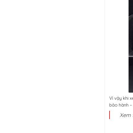
Vì vậy khi 
bảo hành – 
Xem 