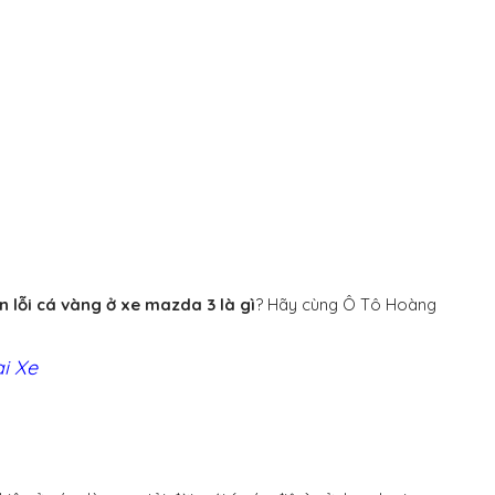
 lỗi cá vàng ở xe mazda 3 là gì
? Hãy cùng Ô Tô Hoàng
i Xe