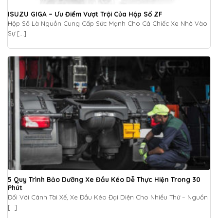
ISUZU GIGA – Ưu Điểm Vượt Trội Của Hộp Số ZF
Hộp Số Là Nguồn Cung Cấp Sức Mạnh Cho Cả Chiếc Xe Nhờ Vào
Sự [...]
5 Quy Trình Bảo Dưỡng Xe Đầu Kéo Dễ Thực Hiện Trong 30
Phút
Đối Với Cánh Tài Xế, Xe Đầu Kéo Đại Diện Cho Nhiều Thứ – Nguồn
[...]