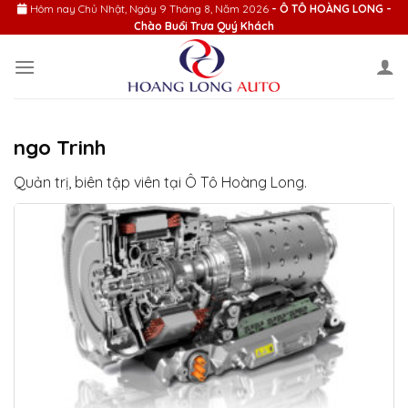
Skip
Hôm nay
Chủ Nhật, Ngày 9 Tháng 8, Năm 2026
- Ô TÔ HOÀNG LONG -
Chào Buổi Trưa Quý Khách
to
content
ngo Trinh
Quản trị, biên tập viên tại Ô Tô Hoàng Long.