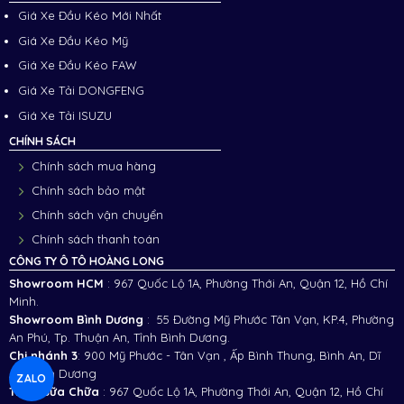
Giá Xe Đầu Kéo Mới Nhất
Giá Xe Đầu Kéo Mỹ
Giá Xe Đầu Kéo FAW
Giá Xe Tải DONGFENG
Giá Xe Tải ISUZU
CHÍNH SÁCH
Chính sách mua hàng
Chính sách bảo mật
Chính sách vận chuyển
Chính sách thanh toán
CÔNG TY Ô TÔ HOÀNG LONG
Showroom HCM
: 967 Quốc Lộ 1A, Phường Thới An, Quận 12, Hồ Chí
Minh.
Showroom Bình Dương
: 55 Đường Mỹ Phước Tân Vạn, KP.4, Phường
An Phú, Tp. Thuận An, Tỉnh Bình Dương.
Chi nhánh 3
:
900 Mỹ Phước - Tân Vạn , Ấp Bình Thung, Bình An, Dĩ
An, Bình Dương
ZALO
Trạm Sữa Chữa
: 967 Quốc Lộ 1A, Phường Thới An, Quận 12, Hồ Chí