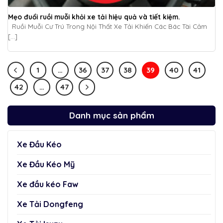
Mẹo đuổi ruồi muỗi khỏi xe tải hiệu quả và tiết kiệm.
Ruồi Muỗi Cư Trú Trong Nội Thất Xe Tải Khiến Các Bác Tài Cảm
[...]
1
…
36
37
38
39
40
41
42
…
47
Danh mục sản phẩm
Xe Đầu Kéo
Xe Đầu Kéo Mỹ
Xe đầu kéo Faw
Xe Tải Dongfeng