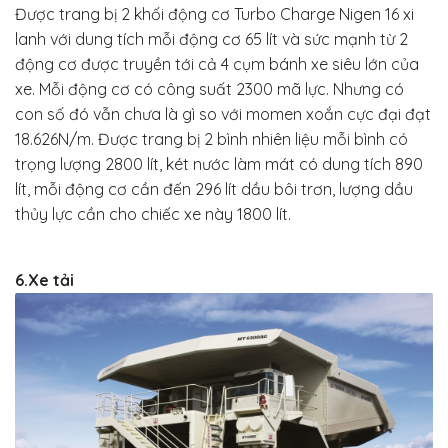
Được trang bị 2 khối động cơ Turbo Charge Nigen 16 xi
lanh với dung tích mỗi động cơ 65 lít và
sức mạnh từ 2
động cơ được truyền tới cả 4 cụm bánh xe siêu lớn của
xe. Mỗi động cơ có công suất 2300 mã lực. Nhưng có
con số đó vẫn chưa là gì so với momen xoắn cực đại đạt
18.626N/m. Được trang bị 2 bình nhiên liệu mỗi bình có
trọng lượng 2800 lít, két nước làm mát có dung tích 890
lít, mỗi động cơ cần đến 296 lít dầu bôi trơn, lượng dầu
thủy lực cần cho chiếc xe này 1800 lít.
6.Xe tải