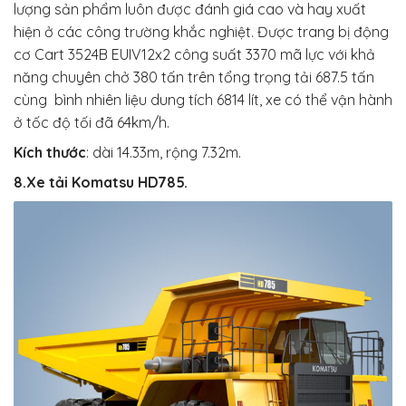
lượng sản phẩm luôn được đánh giá cao và hay xuất
hiện ở các công trường khắc nghiệt. Được trang bị động
cơ Cart 3524B EUIV12x2 công suất 3370 mã lực với khả
năng chuyên chở 380 tấn trên tổng trọng tải 687.5 tấn
cùng bình nhiên liệu dung tích 6814 lít, xe có thể vận hành
ở tốc độ tối đã 64km/h.
Kích thước
:
dài 14.33m, rộng 7.32m.
8.Xe tải Komatsu HD785.