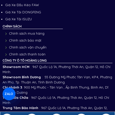
Giá Xe Đầu Kéo FAW
Giá Xe Tải DONGFENG
Giá Xe Tải ISUZU
CHÍNH SÁCH
Chính sách mua hàng
Chính sách bảo mật
Chính sách vận chuyển
Chính sách thanh toán
CÔNG TY Ô TÔ HOÀNG LONG
Showroom HCM
: 967 Quốc Lộ 1A, Phường Thới An, Quận 12, Hồ Chí
Minh.
Showroom Bình Dương
: 55 Đường Mỹ Phước Tân Vạn, KP.4, Phường
An Phú, Tp. Thuận An, Tỉnh Bình Dương.
Chi nhánh 3
:
900 Mỹ Phước - Tân Vạn , Ấp Bình Thung, Bình An, Dĩ
An, Bình Dương
ZALO
Trạm Sữa Chữa
: 967 Quốc Lộ 1A, Phường Thới An, Quận 12, Hồ Chí
Minh.
Trung Tâm Bảo Hành
: 967 Quốc Lộ 1A, Phường Thới An, Quận 12,
Hồ Chí Minh.