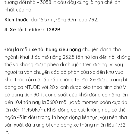
tương đối nhỏ – 3058 lit dầu đây cũng là hạn chế lớn
nhất của nó.
Kích thước
: dài 15.57m, rộng 9.7m cao 7.92.
4. Xe tải Liebherr T282B.
Đây là mẫu
xe tải hạng siêu nặng
chuyên dành cho
ngành khai thác mỏ nặng 252.5 tấn nó lớn đến nổi không
thể và không được phép di chuyển trên đường. Vì vậy
người ta vận chuyển các bộ phận củ
a xe
đến khu vực
khai thác rồi mới lắp rắp chúng tại đó. Xe được trang bị
động cơ MTUDD với 20 xilanh được xếp theo hình chữ V
có dung tích 90 lít công suất của khối động cơ nặng lên
đến 10.4 tấn này là 3600 mã lực và momen xoắn cực đại
lên đến 14.450N/m. Khối động cơ cực khủng này có thể
ngốn 43 lít dầu trong 1h hoạt động liên tục, vậy nên nhà
sản xuất đã trang bị cho dòng xe thùng nhiên liệu 4732
lít.