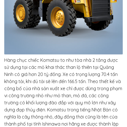
Hàng chục chiếc Komatsu to như tòa nhà 2 tầng được
sử dụng tại các mỏ khai thác than lộ thiên tại Quảng
Ninh có giá hơn 20 tỷ đồng. Xe có trọng lượng 70.4 tấn
không tải, khi đủ tải sẽ lên đến 166.5 tấn. Theo thiết kế và
công bố của nhà sản xuất xe chỉ được dùng trong phạm
vi công trường nhỏ như mỏ than, mỏ đá, các công
trường có khối lượng đào đắp với quy mô lớn như xây
dựng đạp thủy điện. Komatsu trong tiếng Nhật Bản có
nghĩa là cây thông nhỏ, đây đồng thời cũng là tên của
thành phố tại tỉnh Ishinawa nơi hãng xe được thành lập