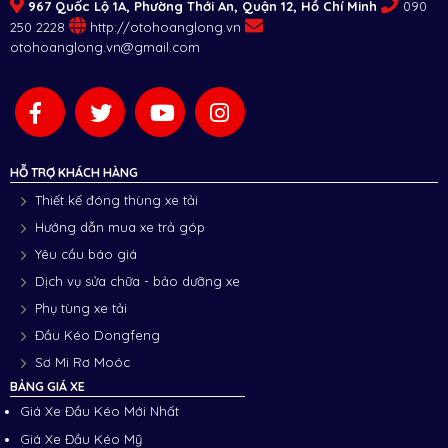
967 Quốc Lộ 1A, Phường Thới An, Quận 12, Hồ Chí Minh
090
250 2228
http://otohoanglong.vn
otohoanglong.vn@gmail.com
HỖ TRỢ KHÁCH HÀNG
Thiết kế đóng thùng xe tải
Hướng dẫn mua xe trả góp
Yêu cầu báo giá
Dịch vụ sửa chữa - bảo dưỡng xe
Phụ tùng xe tải
Đầu Kéo Dongfeng
Sơ Mi Rơ Moóc
BẢNG GIÁ XE
Giá Xe Đầu Kéo Mới Nhất
Giá Xe Đầu Kéo Mỹ