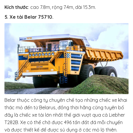
Kích thước
:
cao 7.8m, rộng 7.4m, dài 15.3m.
5. Xe tải Belar 75710.
Belar thuộc công ty chuyên chế tạo những chiếc xe khai
thác mỏ đến từ Belarus, đồng thời hãng cũng tuyên bố
đây là chiếc xe tải lớn nhất thế giới vượt qua cả Liebher
T282B. Xe có thể chở được 496 tấn đất đá mỗi chuyến
và được thiết kế để được sủ dụng ở các mỏ lộ thiên.