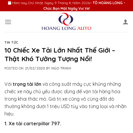
Skip
Hôm nay
Chủ Nhật, Ngày 9 Tháng 8, Năm 2026
- TÔ HOÀNG LONG -
Chúc Bạn Một Ngày Vui Vẻ!
to
content
TIN TỨC
10 Chiếc Xe Tải Lớn Nhất Thế Giới –
Thật Khó Tưởng Tượng Nổi!
POSTED ON
21/02/2020
BY
NGO TRINH
Với
trọng tải lớn
và công suất máy cực khủng những
chiếc xe này chủ yếu được dùng để vận tải hàng hóa
trong khai thác mỏ. Giá trị xe cũng vô cùng đắt đỏ
thường không dưới 1 triệu USD tùy vào từng loại và nhãn
hiệu.
1. Xe tải carterpillar 797.