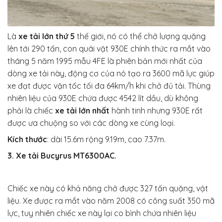
Là
xe tải lớn thứ 5
thế giới, nó có thể chở lượng quặng
lên tới 290 tấn, con quái vật 930E chính thức ra mắt vào
tháng 5 năm 1995 mẫu 4FE là phiên bản mới nhất của
dòng xe tải này, động cơ của nó tạo ra 3600 mã lực giúp
xe đạt được vận tốc tối đa 64km/h khi chở đủ tải. Thùng
nhiên liệu của 930E chứa được 4542 lít dầu, dù không
phải là chiếc
xe tải lớn nhất
hành tinh nhưng 930E rất
được ưa chuộng so với các dòng xe cùng loại.
Kích thước
:
dài 15.6m
rộng 9.19m, cao 7.37m.
3. Xe tải Bucyrus MT6300AC.
Chiếc xe này có khả năng chở được 327 tấn quặng, vật
liệu. Xe được ra mắt vào năm 2008 có công suất 350 mã
lực, tuy nhiên chiếc xe này lại co bình chứa nhiên liệu