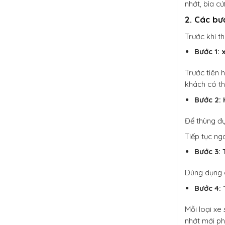
nhớt, bìa cứ
2. Các bư
Trước khi t
Bước 1: 
Trước tiên 
khách có th
Bước 2: 
Để thùng đự
Tiếp tục nga
Bước 3: 
Dùng dụng c
Bước 4: 
Mỗi loại xe
nhớt mới ph