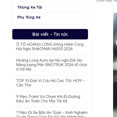
chính xác h
Thùng Xe Tải
Phụ Tùng Xe
Bài viết – Tin tức
Ô TÔ HOÀNG LONG Đồng Hành Cùng
Hội Nghị SHACMAN X6000 2026
Hoàng Long Auto tại Hội nghị Đối tác
Năng lượng Mới SINOTRUK 2026 tổ chức
ở Hà Nội
TOP 10 Đơn Vị Cứu Hộ Cao Tốc HCM –
Cần Thơ
9 Mẹo Tránh Va Chạm Khi Đi Đường
Đèo An Toàn Cho Mọi Tài Xế
7 Mẹo Đi Xe Bồn An Toàn – Kinh Nghiệm
Quan Trọng Giúp Tài Xế Vận Hành Hiệu