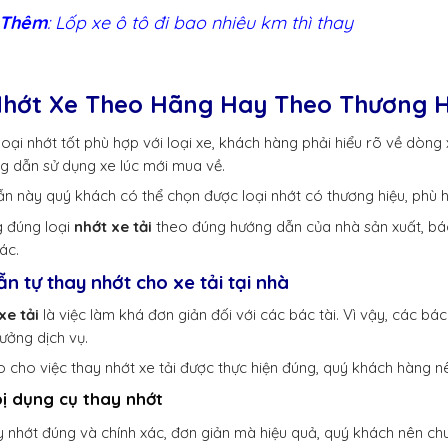
 Thêm
:
Lốp xe ô tô đi bao nhiêu km thì thay
hớt Xe Theo Hãng Hay Theo Thương H
oại nhớt tốt phù hợp với loại xe, khách hàng phải hiểu rõ về dòn
ớng dẫn sử dụng xe lúc mới mua về.
n này quý khách có thể chọn được loại nhớt có thương hiệu, phù h
g đúng loại
nhớt xe tải
theo đúng hướng dẫn của nhà sản xuất, bác 
ác.
n tự thay nhớt cho xe tải tại nhà
xe tải
là việc làm khá đơn giản đối với các bác tài. Vì vậy, các bác
ưởng dịch vụ.
cho việc thay nhớt xe tải được thực hiện đúng, quý khách hàng nê
bị dụng cụ thay nhớt
y nhớt đúng và chính xác, đơn giản mà hiệu quả, quý khách nên ch