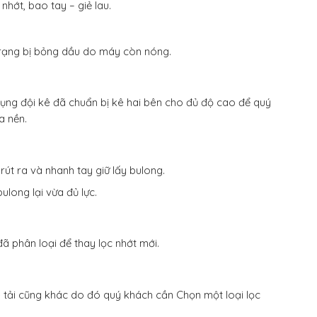
nhớt, bao tay – giẻ lau.
 trạng bị bỏng dầu do máy còn nóng.
dụng đội kê đã chuẩn bị kê hai bên cho đủ độ cao để quý
a nền.
út ra và nhanh tay giữ lấy bulong.
ulong lại vừa đủ lực.
ã phân loại để thay lọc nhớt mới.
xe tải cũng khác do đó quý khách cần Chọn một loại lọc