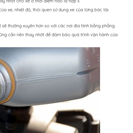
y nhớt cho xe ở thời điểm nào là hợp lí.
của xe, nhiệt độ, thói quen sử dụng xe của từng bác tài.
t sẽ thường xuyên hơn so với các nơi địa hình bằng phẳng.
cũng cần nên thay nhớt để đảm bảo quá trình vận hành của