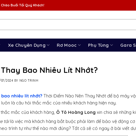
 Chào Buổi Tối Quý Khách!
Xe Chuyên Dụng
Rơ Mooc
Phụ Tùng
Gara 
 Thay Bao Nhiêu Lít Nhớt?
/07/2024
BY
NGO TRINH
 bao nhiêu lít nhớt?
Thời Điểm Nào Nên Thay Nhớt để bộ máy vận 
 luôn là câu hỏi thắc mắc của nhiều khách hàng hiện nay.
 thắc mắc của khách hàng,
Ô Tô Hoàng Long
xin chia sẻ những k
e tải
là việc mà khách hàng bắt buộc phải làm để bảo vệ động cơ 
heo trình tự như thế nào mới đúng? Tất cả sẽ có ngay ở bài viết dư