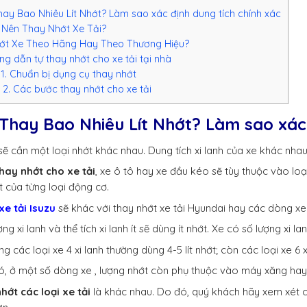
ay Bao Nhiêu Lít Nhớt? Làm sao xác định dung tích chính xác
Nên Thay Nhớt Xe Tải?
ớt Xe Theo Hãng Hay Theo Thương Hiệu?
g dẫn tự thay nhớt cho xe tải tại nhà
1. Chuẩn bị dụng cụ thay nhớt
2
2. Các bước thay nhớt cho xe tải
 Thay Bao Nhiêu Lít Nhớt? Làm sao xác 
sẽ cần một loại nhớt khác nhau. Dung tích xi lanh của xe khác nhau 
hay nhớt cho xe tải
, xe ô tô hay xe đầu kéo sẽ tùy thuộc vào loạ
t của từng loại động cơ.
xe tải Isuzu
sẽ khác với thay nhớt xe tải Hyundai hay các dòng xe
ng xi lanh và thể tích xi lanh ít sẽ dùng ít nhớt. Xe có số lượng xi l
 các loại xe 4 xi lanh thường dùng 4-5 lít nhớt; còn các loại xe 6 x
ó, ở một số dòng xe , lượng nhớt còn phụ thuộc vào máy xăng ha
hớt các loại xe tải
là khác nhau. Do đó, quý khách hãy xem xét c