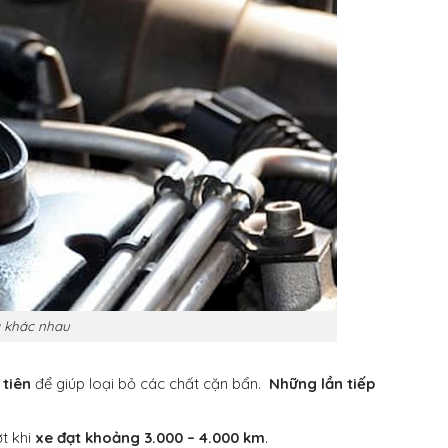
là khác nhau
tiên
để giúp loại bỏ các chất cặn bẩn.
Những lần tiếp
t khi
xe đạt khoảng 3.000 – 4.000 km
.