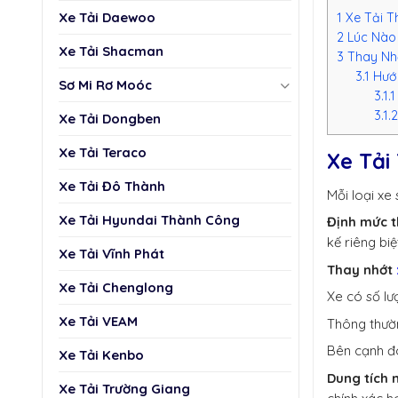
Xe Tải Daewoo
1
Xe Tải Th
2
Lúc Nào 
Xe Tải Shacman
3
Thay Nh
3.1
Hướn
Sơ Mi Rơ Moóc
3.1.1
3.1.
Xe Tải Dongben
Xe Tải Teraco
Xe Tải
Xe Tải Đô Thành
Mỗi loại xe 
Xe Tải Hyundai Thành Công
Định mức t
kế riêng biệ
Xe Tải Vĩnh Phát
Thay nhớt
Xe Tải Chenglong
Xe có số lượ
Xe Tải VEAM
Thông thường
Bên cạnh đ
Xe Tải Kenbo
Dung tích n
Xe Tải Trường Giang