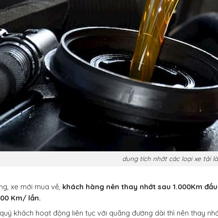
dung tích nhớt các loại xe tải 
ng, xe mới mua về,
khách hàng nên thay nhớt sau 1.000Km đầu 
000 Km/ lần.
quý khách hoạt động liên tục với quãng đường dài thì nên thay nhớ