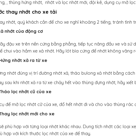
ng, , thùng hứng nhớt, nhớt và lọc nhớt mới, đội kê, dụng cụ mở lọc 
ớc thay nhớt cho xe tải
hay nhớt, quý khách cần để cho xe nghỉ khoảng 2 tiếng, tránh tình
xả nhớt của động cơ
hãy đậu xe trên nền cứng bằng phẳng, tiếp tục nâng đầu xe và sử 
ể chui vào hầm xe xả nhớt. Hãy lót bìa cứng để nhớt không văng r
Hứng nhớt xả ra từ xe
ng nhớt đúng vị trí đường nhớt xả, tháo bulong xả nhớt bằng cách r
y sau khi nhớt xả ra từ xe chảy hết vào thùng đựng nhớt, hãy xiết b
Tháo lọc nhớt cũ của xe
ụ để mở lọc nhớt cữ của xe, đổ hết nhớt đi và cho vào thùng rác đ
Thay lọc nhớt mới cho xe
 sẽ phù hợp với từng loại nhớt khác nhau. Dung tích nhớt các loại 
ù hợp với kích thước lọc nhớt của xe để thay.