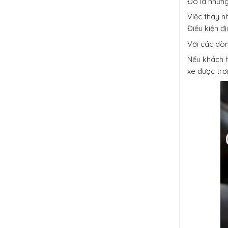
Đó là những
Việc thay nh
Điều kiện đị
Với các dòn
Nếu khách h
xe được trơn