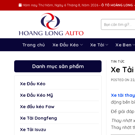
Skip
Hôm nay
Thứ Năm, Ngày 6 Tháng 8, Năm 2026
- Ô TÔ HOÀNG LONG -
to
content
Trang chủ
Xe Đầu Kéo
Xe Tải
Xe Ben
TIN TỨC
Danh mục sản phẩm
Xe Tải
POSTED ON
22
Xe Đầu Kéo
Xe Đầu Kéo Mỹ
Xe tải thay
động bền bỉ
Xe đầu kéo Faw
Để giải đáp
Xe Tải Dongfeng
Thay nhớt x
Thay nhớt t
Xe Tải Isuzu