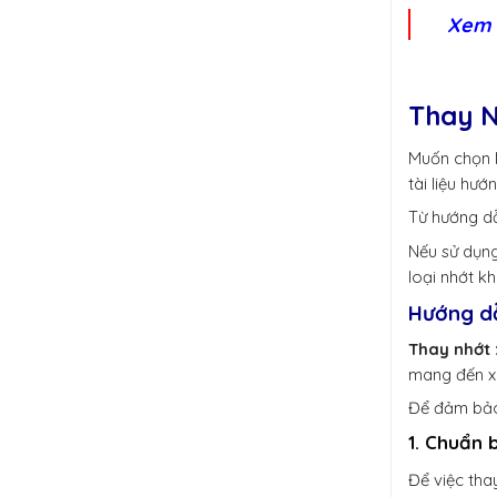
Xem
Thay N
Muốn chọn l
tài liệu hư
Từ hướng dẫ
Nếu sử dụn
loại nhớt kh
Hướng dẫ
Thay nhớt 
mang đến x
Để đảm bảo 
1. Chuẩn 
Để việc tha