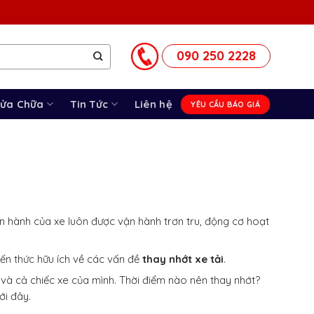
090 250 2228
Sửa Chữa
Tin Tức
Liên hệ
YÊU CẦU BÁO GIÁ
hành của xe luôn được vận hành trơn tru, động cơ hoạt
iến thức hữu ích về các vấn đề
thay nhớt xe tải
.
và cả chiếc xe của mình. Thời điểm nào nên thay nhớt?
ới đây.