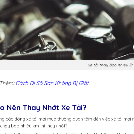
xe tải thay bao nhiêu lít
Thêm:
Cách Đi Số Sàn Không Bị Giật
o Nên Thay Nhớt Xe Tải?
g các dòng xe tải mới mua thường quan tâm đến việc xe tải mới 
 chạy bao nhiêu km thì thay nhớt?