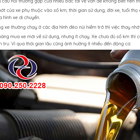
 câu hỏi thường gặp của nhiều bác tài về vấn đề không biết nên tha
ớt của xe phụ thuộc vào số km, thời gian sử dụng, đời xe, tuổi thọ 
a hình xe di chuyển.
g xe thường chạy ở các địa hình đèo núi hiểm trở thì việc thay nhớ
àng mua xe mới về sử dụng, nhưng ít chạy. Xe chưa đủ số km thì 
 tru. Vì qua thời gian lâu cũng ảnh hưởng ít nhiều đến động cơ.