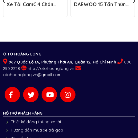
Xe Tải CamC 4 Chân
DAEWOO 15 Tấn Thùng
17T9
Đông Lạnh HU8AA 2019
Giá Tốt
Ô TÔ HOÀNG LONG
967 Quốc Lộ 1A, Phường Thới An, Quận 12, Hồ Chí Minh
090
250 2228
http://otohoanglong.vn
otohoanglong.vn@gmail.com
HỖ TRỢ KHÁCH HÀNG
Thiết kế đóng thùng xe tải
Hướng dẫn mua xe trả góp