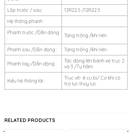
Lốp trước / sau:
12R22.5 /12R22.5
Hệ thống phanh :
Phanh trước /Dẫn động
Tang trống /khí nén
:
Phanh sau /Dẫn động :
Tang trống /khí nén
Tác động lên bánh xe trục 2
Phanh tay /Dẫn động :
và 3 /Tự hãm
Trục vít- ê cu bi/ Cơ khí có
Kiểu hệ thống lái :
trợ lực thủy lực
RELATED PRODUCTS