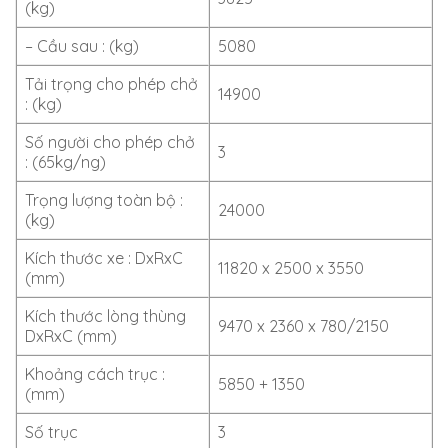
(kg)
– Cầu sau : (kg)
5080
Tải trọng cho phép chở
14900
: (kg)
Số người cho phép chở
3
: (65kg/ng)
Trọng lượng toàn bộ :
24000
(kg)
Kích thước xe : DxRxC
11820 x 2500 x 3550
(mm)
Kích thước lòng thùng
9470 x 2360 x 780/2150
DxRxC (mm)
Khoảng cách trục :
5850 + 1350
(mm)
Số trục
3