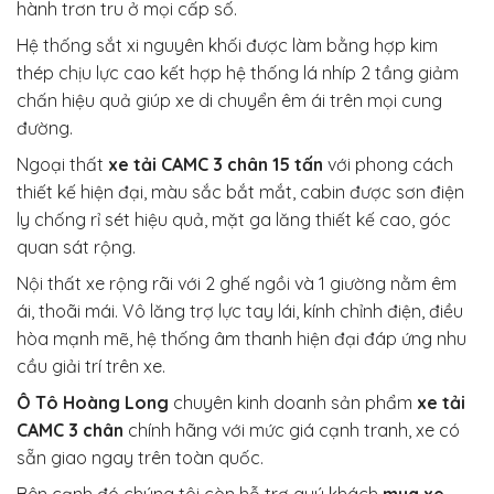
hành trơn tru ở mọi cấp số.
Hệ thống sắt xi nguyên khối được làm bằng hợp kim
thép chịu lực cao kết hợp hệ thống lá nhíp 2 tầng giảm
chấn hiệu quả giúp xe di chuyển êm ái trên mọi cung
đường.
Ngoại thất
xe tải CAMC 3 chân 15 tấn
với phong cách
thiết kế hiện đại, màu sắc bắt mắt, cabin được sơn điện
ly chống rỉ sét hiệu quả, mặt ga lăng thiết kế cao, góc
quan sát rộng.
Nội thất xe rộng rãi với 2 ghế ngồi và 1 giường nằm êm
ái, thoãi mái. Vô lăng trợ lực tay lái, kính chỉnh điện, điều
hòa mạnh mẽ, hệ thống âm thanh hiện đại đáp ứng nhu
cầu giải trí trên xe.
Ô Tô Hoàng Long
chuyên kinh doanh sản phẩm
xe tải
CAMC 3 chân
chính hãng với mức giá cạnh tranh, xe có
sẵn giao ngay trên toàn quốc.