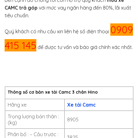
Bên cạnh đó chúng tôi còn hỗ trợ quý khách
mua xe
CAMC trả góp
với mức vay ngân hàng đến 80%, lãi xuất
tiêu chuẩn.
0909
Quý khách có nhu cầu xin liên hệ số điện thoại
415 145
để được tư vấn và báo giá chính xác nhất.
Thông số cơ bản xe tải Camc 3 chân Hino
Hãng xe
Xe tải Camc
Trọng lượng bản thân :
8905
(kg)
Phân bố : – Cầu trước :
3825