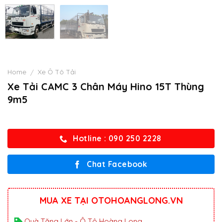
Home
Xe Ô Tô Tải
/
Xe Tải CAMC 3 Chân Máy Hino 15T Thùng
9m5
Hotline : 090 250 2228
Chat Facebook
MUA XE TẠI OTOHOANGLONG.VN
Quà Tặng Lớn - Ô Tô Hoàng Long