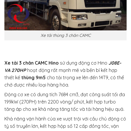
Xe tải thùng 3 chân CAMC
Xe tải 3 chân CAMC Hino
sử dụng động cơ Hino
J08E-
VA 270HP
hoạt động rất mạnh mẽ và bền bỉ kết hợp
thiết kế
thùng 9m5
cho tải trọng xe lên đến 14T9, có thể
chở được nhiều loại hàng hóa.
Động cơ xe có dung tích 7684 cm3, đạt công suất tối đa
199kW (270PH) trên 2200 vòng/ phút, kết hợp turbo
tăng áp cho xe khả năng tăng tốc và tải hàng hiệu quả.
Khả năng vận hành của xe vượt trội với cầu chủ động có
tỷ số truyền lớn, kết hợp hộp số 12 cấp đồng tốc, vận