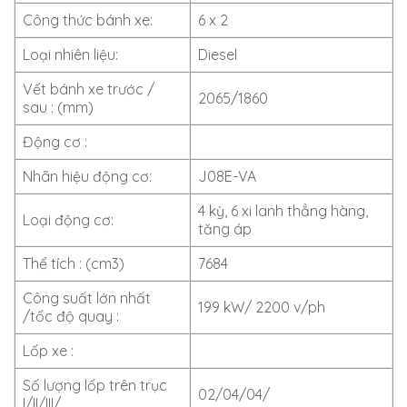
Công thức bánh xe:
6 x 2
Loại nhiên liệu:
Diesel
Vết bánh xe trước /
2065/1860
sau : (mm)
Động cơ :
Nhãn hiệu động cơ:
J08E-VA
4 kỳ, 6 xi lanh thẳng hàng,
Loại động cơ:
tăng áp
Thể tích : (cm3)
7684
Công suất lớn nhất
199 kW/ 2200 v/ph
/tốc độ quay :
Lốp xe :
Số lượng lốp trên trục
02/04/04/
I/II/III/