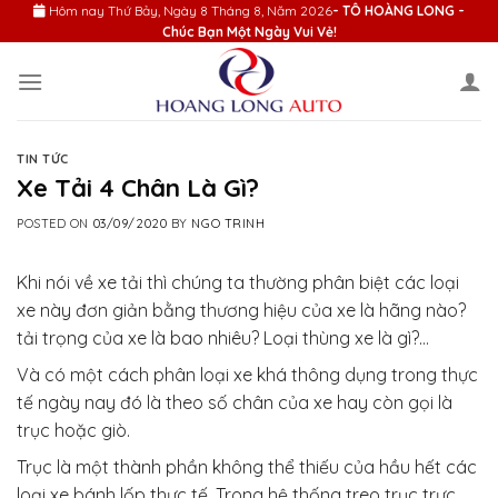
Skip
Hôm nay
Thứ Bảy, Ngày 8 Tháng 8, Năm 2026
- TÔ HOÀNG LONG -
Chúc Bạn Một Ngày Vui Vẻ!
to
content
TIN TỨC
Xe Tải 4 Chân Là Gì?
POSTED ON
03/09/2020
BY
NGO TRINH
Khi nói về xe tải thì chúng ta thường phân biệt các loại
xe này đơn giản bằng thương hiệu của xe là hãng nào?
tải trọng của xe là bao nhiêu? Loại thùng xe là gì?…
Và có một cách phân loại xe khá thông dụng trong thực
tế ngày nay đó là theo số chân của xe hay còn gọi là
trục hoặc giò.
Trục là một thành phần không thể thiếu của hầu hết các
loại xe bánh lốp thực tế. Trong hệ thống treo trục trực