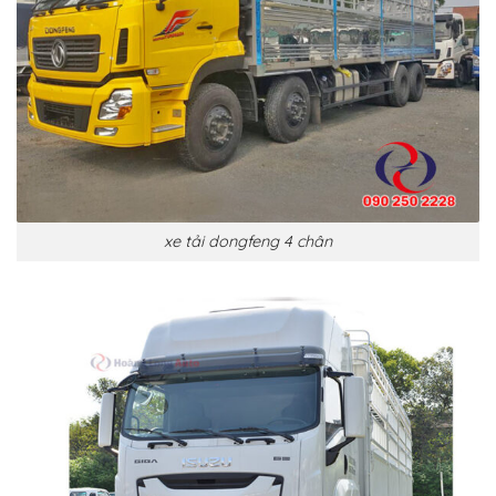
xe tải dongfeng 4 chân