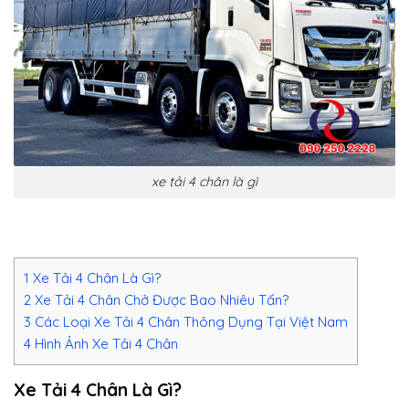
xe tải 4 chân là gì
1
Xe Tải 4 Chân Là Gì?
2
Xe Tải 4 Chân Chở Được Bao Nhiêu Tấn?
3
Các Loại Xe Tải 4 Chân Thông Dụng Tại Việt Nam
4
Hình Ảnh Xe Tải 4 Chân
Xe Tải 4 Chân Là Gì?