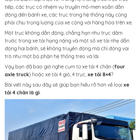
tiếp, các trục có nhiệm vụ truyền mô-men xoắn dẫn
động đến bánh xe, các trục trong hệ thống này cũng
phải chịu trọng lượng của xe cộng với hàng hóa trên xe.
Một trục không dẫn động, chẳng hạn như trục dầm
trước trong xe tải hạng nặng và một số xe tải nhẹ dẫn
động hai bánh, sẽ không truyền động mà chỉ đóng vai
trò như một bộ phận hệ thống treo và lái.
Vậy bạn đã bao giờ nghe cụm từ xe tải 4 chân (
four
axle truck
) hoặc xe tải 4 giò, 4 trục,
xe tải 8×4
?
Bài viết này sau đây sẽ giúp bạn hiểu rõ hơn về loại
xe
tải 4 chân là gì
.