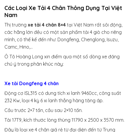
Các Loại Xe Tải 4 Chân Thông Dụng Tại Việt
Nam
Thị trường
xe tải 4 chân 8×4
tại Việt Nam rất sôi động,
các hãng lớn đều có một sản phẩm tải 4 giò cho riêng
mình, có thể kể đến như: Dongfeng, Chenglong, Isuzu,
Camc, Hino,…
Ô Tô Hoàng Long xin điểm qua một số dòng xe đáng
chú ý trong phân khúc này:
Xe tải Dongfeng 4 chân
Động cơ ISL315 có dung tích xi lanh 9460cc, công suất
232 Kw, loại 4 kỳ 6 xi lanh thẳng hàng tăng áp.
Cầu trước 2×7 tấn, cầu sau 2×10 tấn.
Tải 17T9, kích thước lòng thùng 11790 x 2500 x 3570 mm.
Đây là loại xe 4 chân giá rẻ từ đại diện đến từ Trung