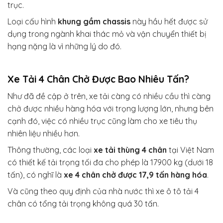
trục.
Loại cấu hình
khung gầm chassis
này hầu hết được sử
dụng trong ngành khai thác mỏ và vận chuyển thiết bị
hạng nặng là vì những lý do đó.
Xe Tải 4 Chân Chở Được Bao Nhiêu Tấn?
Như đã đề cập ở trên, xe tải càng có nhiều cầu thì càng
chở được nhiều hàng hóa với trọng lượng lớn, nhưng bên
cạnh đó, việc có nhiều trục cũng làm cho xe tiêu thụ
nhiên liệu nhiều hơn.
Thông thường, các loại
xe tải thùng 4 chân
tại Việt Nam
có thiết kế tải trọng tối đa cho phép là 17900 kg (dưới 18
tấn), có nghĩ là
xe 4 chân chở được 17,9 tấn hàng hóa
.
Và cũng theo quy định của nhà nước thì xe ô tô tải 4
chân có tổng tải trọng không quá 30 tấn.