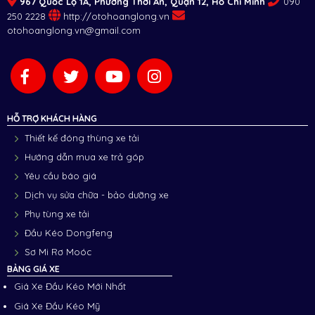
967 Quốc Lộ 1A, Phường Thới An, Quận 12, Hồ Chí Minh
090
250 2228
http://otohoanglong.vn
otohoanglong.vn@gmail.com
HỖ TRỢ KHÁCH HÀNG
Thiết kế đóng thùng xe tải
Hướng dẫn mua xe trả góp
Yêu cầu báo giá
Dịch vụ sửa chữa - bảo dưỡng xe
Phụ tùng xe tải
Đầu Kéo Dongfeng
Sơ Mi Rơ Moóc
BẢNG GIÁ XE
Giá Xe Đầu Kéo Mới Nhất
Giá Xe Đầu Kéo Mỹ