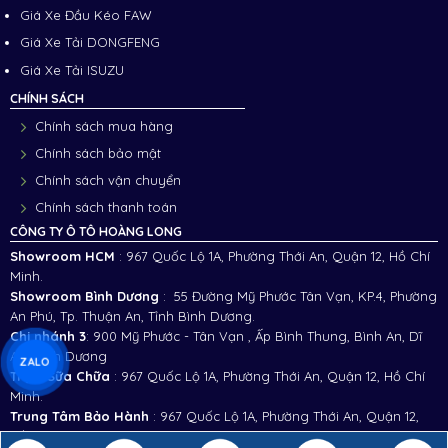
Giá Xe Đầu Kéo FAW
Giá Xe Tải DONGFENG
Giá Xe Tải ISUZU
CHÍNH SÁCH
Chính sách mua hàng
Chính sách bảo mật
Chính sách vận chuyển
Chính sách thanh toán
CÔNG TY Ô TÔ HOÀNG LONG
Showroom HCM
: 967 Quốc Lộ 1A, Phường Thới An, Quận 12, Hồ Chí
Minh.
Showroom Bình Dương
: 55 Đường Mỹ Phước Tân Vạn, KP.4, Phường
An Phú, Tp. Thuận An, Tỉnh Bình Dương.
Chi nhánh 3
:
900 Mỹ Phước - Tân Vạn , Ấp Bình Thung, Bình An, Dĩ
An, Bình Dương
ZALO
Trạm Sữa Chữa
: 967 Quốc Lộ 1A, Phường Thới An, Quận 12, Hồ Chí
Minh.
Trung Tâm Bảo Hành
: 967 Quốc Lộ 1A, Phường Thới An, Quận 12,
Hồ Chí Minh.