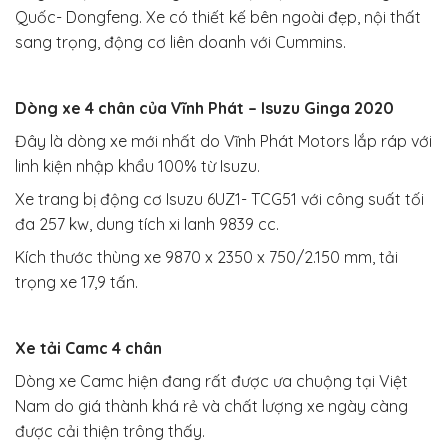
Quốc- Dongfeng. Xe có thiết kế bên ngoài đẹp, nội thất
sang trọng, động cơ liên doanh với Cummins.
Dòng xe 4 chân của Vĩnh Phát – Isuzu Ginga 2020
Đây là dòng xe mới nhất do Vĩnh Phát Motors lắp ráp với
linh kiện nhập khẩu 100% từ Isuzu.
Xe trang bị động cơ Isuzu 6UZ1- TCG51 với công suất tối
đa 257 kw, dung tích xi lanh 9839 cc.
Kích thước thùng xe 9870 x 2350 x 750/2.150 mm, tải
trọng xe 17,9 tấn.
Xe tải Camc 4 chân
Dòng xe Camc hiện đang rất được ưa chuộng tại Việt
Nam do giá thành khá rẻ và chất lượng xe ngày càng
được cải thiện trông thấy.