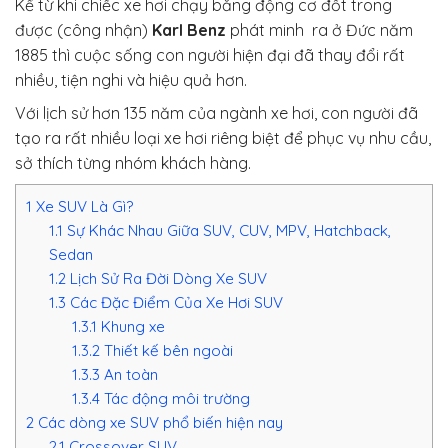
Kể từ khi chiếc xe hơi chạy bằng động cơ đốt trong
được (công nhận)
Karl Benz
phát minh ra ở Đức năm
1885 thì cuộc sống con người hiện đại đã thay đổi rất
nhiều, tiện nghi và hiệu quả hơn.
Với lịch sử hơn 135 năm của ngành xe hơi, con người đã
tạo ra rất nhiều loại xe hơi riêng biệt để phục vụ nhu cầu,
sở thích từng nhóm khách hàng.
1
Xe SUV Là Gì?
1.1
Sự Khác Nhau Giữa SUV, CUV, MPV, Hatchback,
Sedan
1.2
Lịch Sử Ra Đời Dòng Xe SUV
1.3
Các Đặc Điểm Của Xe Hơi SUV
1.3.1
Khung xe
1.3.2
Thiết kế bên ngoài
1.3.3
An toàn
1.3.4
Tác động môi trường
2
Các dòng xe SUV phổ biến hiện nay
2.1
Crossover SUV