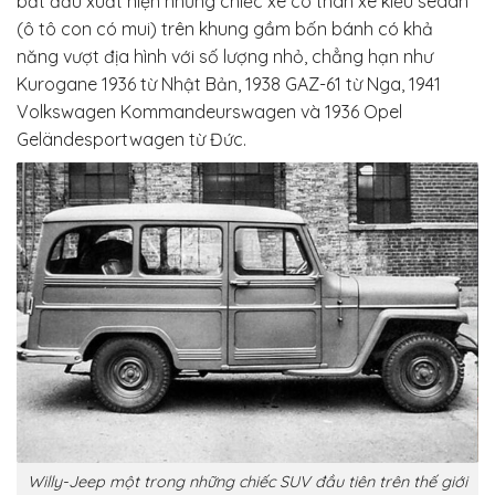
bắt đầu xuất hiện những chiếc xe có thân xe kiểu sedan
(ô tô con có mui) trên khung gầm bốn bánh có khả
năng vượt địa hình với số lượng nhỏ, chẳng hạn như
Kurogane 1936 từ Nhật Bản, 1938 GAZ-61 từ Nga, 1941
Volkswagen Kommandeurswagen và 1936 Opel
Geländesportwagen từ Đức.
Willy-Jeep một trong những chiếc SUV đầu tiên trên thế giới