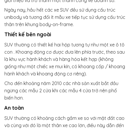
giới thiệu và trở thành một thành công về doanh số.
Ngày nay, hầu hết các xe SUV đều sử dụng cấu trúc
unibody và tương đối ít mẫu xe tiếp tục sử dụng cấu trúc
thân trên khung body-on-frame.
Thiết kế bên ngoài
SUV thường có thiết kế hai hộp tương tự như một xe ô tô
con . Khoang động cơ được đưa lên phía trước, theo sau
là khu vực hành khách và hàng hóa kết hợp (không
giống như một chiếc xe mui kín, có khoang cốp / khoang
hành khách và khoang động cơ riêng).
Cho đến khoảng năm 2010 các nhà sản xuất bắt đầu
ngừng các mẫu 2 cửa khi các mẫu 4 cửa trở nên phổ
biến hơn.
An toàn
SUV thường có khoảng cách gầm xe so với mặt đất cao
và cùng với đó là một thân xe cao lớn, điều này dẫn đến