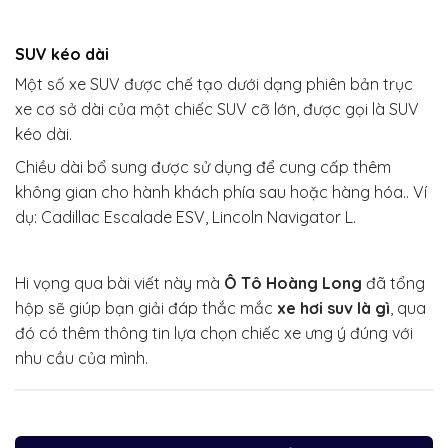
SUV kéo dài
Một số xe SUV được chế tạo dưới dạng phiên bản trục
xe cơ sở dài của một chiếc SUV cỡ lớn, được gọi là SUV
kéo dài.
Chiều dài bổ sung được sử dụng để cung cấp thêm
không gian cho hành khách phía sau hoặc hàng hóa.. Ví
dụ: Cadillac Escalade ESV, Lincoln Navigator L.
Hi vọng qua bài viết này mà
Ô Tô Hoàng Long
đã tổng
hộp sẽ giúp bạn giải đáp thắc mắc
xe hơi suv là gì
, qua
đó có thêm thông tin lựa chọn chiếc xe ưng ý đúng với
nhu cầu của mình.