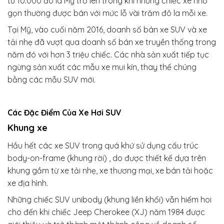
từ 10.000 đô la Mỹ trở lên trong khi những chiếc xe nhỏ
gọn thường được bán với mức lỗ vài trăm đô la mỗi xe.
Tại Mỹ, vào cuối năm 2016, doanh số bán xe SUV và xe
tải nhẹ đã vượt qua doanh số bán xe truyền thống trong
năm đó với hơn 3 triệu chiếc. Các nhà sản xuất tiếp tục
ngừng sản xuất các mẫu xe mui kín, thay thế chúng
bằng các mẫu SUV mới.
Các Đặc Điểm Của Xe Hơi SUV
Khung xe
Hầu hết các xe SUV trong quá khứ sử dụng cấu trúc
body-on-frame (khung rời) , do được thiết kế dựa trên
khung gầm từ xe tải nhẹ, xe thương mại, xe bán tải hoặc
xe địa hình.
Những chiếc SUV unibody (khung liền khối) vẫn hiếm hoi
cho đến khi chiếc Jeep Cherokee (XJ) năm 1984 được