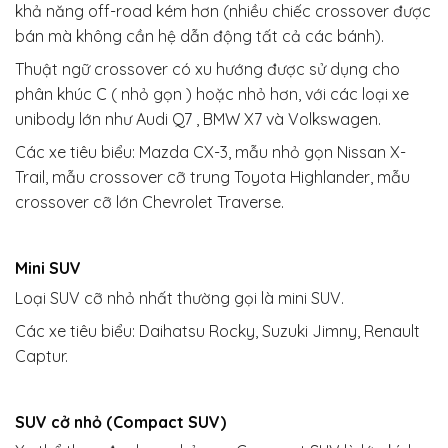
khả năng off-road kém hơn (nhiều chiếc crossover được
bán mà không cần hệ dẫn động tất cả các bánh).
Thuật ngữ crossover có xu hướng được sử dụng cho
phân khúc C ( nhỏ gọn ) hoặc nhỏ hơn, với các loại xe
unibody lớn như Audi Q7 , BMW X7 và Volkswagen.
Các xe tiêu biểu: Mazda CX-3, mẫu nhỏ gọn Nissan X-
Trail, mẫu crossover cỡ trung Toyota Highlander, mẫu
crossover cỡ lớn Chevrolet Traverse.
Mini SUV
Loại SUV cỡ nhỏ nhất thường gọi là mini SUV.
Các xe tiêu biểu: Daihatsu Rocky, Suzuki Jimny, Renault
Captur.
SUV cở nhỏ (Compact SUV)