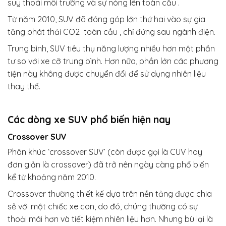
suy thoái môi trường và sự nóng lên toàn cầu .
Từ năm 2010, SUV đã đóng góp lớn thứ hai vào sự gia
tăng phát thải CO2 toàn cầu , chỉ đứng sau ngành điện.
Trung bình, SUV tiêu thụ năng lượng nhiều hơn một phần
tư so với xe cỡ trung bình. Hơn nữa, phần lớn các phương
tiện này không được chuyển đổi để sử dụng nhiên liệu
thay thế.
Các dòng xe SUV phổ biến hiện nay
Crossover SUV
Phân khúc ‘crossover SUV’ (còn được gọi là CUV hay
đơn giản là crossover) đã trở nên ngày càng phổ biến
kể từ khoảng năm 2010.
Crossover thường thiết kế dựa trên nền tảng được chia
sẻ với một chiếc xe con, do đó, chúng thường có sự
thoải mái hơn và tiết kiệm nhiên liệu hơn. Nhưng bù lại là