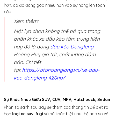
hơn, do đó đóng góp nhiều hơn vào sự nóng lên toàn
cầu.
Xem thêm:
Một lựa chọn không thể bỏ qua trong
phân khúc xe đầu kéo tầm trung hiện
nay đó là dòng
đầu kéo Dongfeng
Hoàng Huy giá tốt, chất lượng đảm
bảo. Chi tiết
tại:
https://otohoanglong.vn/xe-dau-
keo-dongfeng-420hp/
Sự Khác Nhau Giữa SUV, CUV, MPV, Hatchback, Sedan
Phần so sánh sau đây sẽ thêm các thông tin để biết rõ
hơn
loại xe suv là gì
và nó khác biệt như thế nào so với