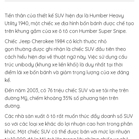
Tiền thân của thiết kế SUV hiện đại là Humber Heavy
Utility 1940, một chiếc xe địa hình bốn bánh được chế tạo
trên khung gầm của xe ô tô con Humber Super Snipe.
Chiếc Jeep Cherokee 1984 có kích thước nhỏ
gọn thường được ghi nhận là chiếc SUV đầu tiên theo
cách hiểu hiện đại về thuật ngữ này. Việc sử dụng cấu
trúc unibody (khung xe liền khối) là duy nhất tại thời
điểm lái xe bốn bánh và giảm trọng lượng của xe đáng
kể.
Đến năm 2003, có 76 triệu chiếc SUV và xe tải nhẹ trên
đường Mỹ, chiếm khoảng 35% số phương tiện trên
đường.
Các nhà sản xuất ô tô rất muốn thúc đẩy doanh số SUV
so với các loại xe khác do lợi nhuận cao hơn trong phân
khúc. Một chiếc SUV có thể được bán với mức lợi nhuận