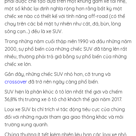
phải được chế tạo dựa trên một khung gầm xe tải nhẹ,
một số khác lại định nghĩa rộng hơn rằng bất kỳ một
chiếc xe nào có thiết kế với tính năng off-road (có thể
chạy trên các bề mặt tự nhiên như cát, đá, bùn, lòng
sông cạn…) đều là xe SUV.
Trong những năm cuối thập niên 1990 và đầu những năm
2000, sự phổ biến của những chiếc SUV đã tăng lên rất
nhiều, thường phải trả giá bằng sự phổ biến của những
chiếc xe lớn.
Gần đây, những chiếc SUV nhỏ hơn, cỡ trung và
crossover
đã trở nên ngày càng phổ biến.
SUV hiện là phân khúc ô tô lớn nhất thế giới và chiếm
36,8% thị trường xe ô tô chở khách thế giới năm 2017.
Loại xe SUV bị chỉ trích vì tác động tiêu cực của chúng
đối với những người tham gia giao thông khác và môi
trường xung quanh.
Chúng thường ít tiết kiệm nhiên liệu hơn các loại xe nhỏ