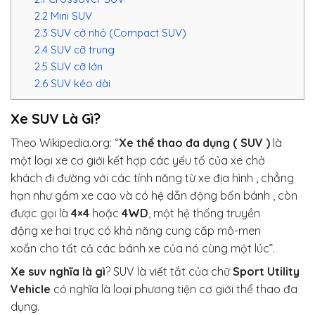
2.2
Mini SUV
2.3
SUV cở nhỏ (Compact SUV)
2.4
SUV cỡ trung
2.5
SUV cỡ lớn
2.6
SUV kéo dài
Xe SUV Là Gì?
Theo Wikipedia.org: “
Xe thể thao đa dụng ( SUV )
là
một loại xe cơ giới kết hợp các yếu tố của xe chở
khách đi đường với các tính năng từ xe địa hình , chẳng
hạn như gầm xe cao và có hệ dẫn động bốn bánh , còn
được gọi là
4×4
hoặc
4WD
, một hệ thống truyền
động xe hai trục có khả năng cung cấp mô-men
xoắn cho tất cả các bánh xe của nó cùng một lúc”.
Xe suv nghĩa là gì
? SUV là viết tắt của chữ
Sport Utility
Vehicle
có nghĩa là loại phương tiện cơ giới thể thao đa
dụng.