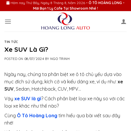
Skip
Hôm nay
Thứ Bảy, Ngày 8 Tháng 8, Năm 2026
- Ô TÔ HOÀNG LONG -
Mời Bạn 1 Ly Cafe Tại Showroom Nhé !
to
content
TIN TỨC
Xe SUV Là Gì?
POSTED ON
08/07/2024
BY
NGO TRINH
Ngày nay, chúng ta phân biệt xe ô tô chủ yếu dựa vào
mục đích sử dụng, kích cở và kiểu dáng xe, ví dụ như:
xe
SUV
, Sedan, Hatchback, CUV, MPV…
Vậy
xe SUV là gì
? Cách phân biệt loại xe này so với các
loại xe khác như thế nào?
Cùng
Ô Tô Hoàng Long
tìm hiểu qua bài viết sau đây
nhé!