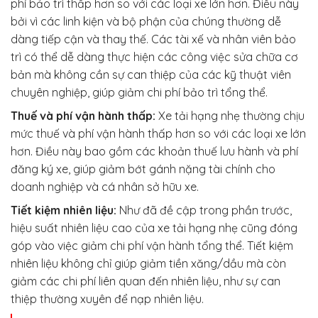
phí bảo trì thấp hơn so với các loại xe lớn hơn. Điều này
bởi vì các linh kiện và bộ phận của chúng thường dễ
dàng tiếp cận và thay thế. Các tài xế và nhân viên bảo
trì có thể dễ dàng thực hiện các công việc sửa chữa cơ
bản mà không cần sự can thiệp của các kỹ thuật viên
chuyên nghiệp, giúp giảm chi phí bảo trì tổng thể.
Thuế và phí vận hành thấp:
Xe tải hạng nhẹ thường chịu
mức thuế và phí vận hành thấp hơn so với các loại xe lớn
hơn. Điều này bao gồm các khoản thuế lưu hành và phí
đăng ký xe, giúp giảm bớt gánh nặng tài chính cho
doanh nghiệp và cá nhân sở hữu xe.
Tiết kiệm nhiên liệu:
Như đã đề cập trong phần trước,
hiệu suất nhiên liệu cao của xe tải hạng nhẹ cũng đóng
góp vào việc giảm chi phí vận hành tổng thể. Tiết kiệm
nhiên liệu không chỉ giúp giảm tiền xăng/dầu mà còn
giảm các chi phí liên quan đến nhiên liệu, như sự can
thiệp thường xuyên để nạp nhiên liệu.