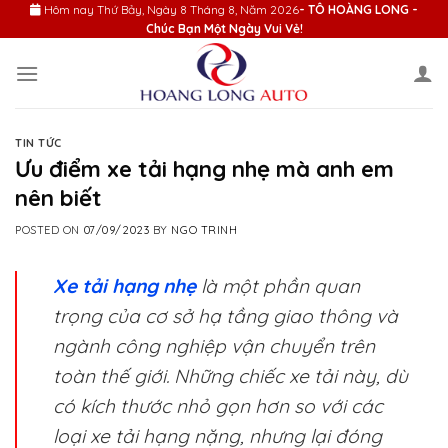
Skip
Hôm nay
Thứ Bảy, Ngày 8 Tháng 8, Năm 2026
- TÔ HOÀNG LONG -
Chúc Bạn Một Ngày Vui Vẻ!
to
content
TIN TỨC
Ưu điểm xe tải hạng nhẹ mà anh em
nên biết
POSTED ON
07/09/2023
BY
NGO TRINH
Xe tải hạng nhẹ
là một phần quan
trọng của cơ sở hạ tầng giao thông và
ngành công nghiệp vận chuyển trên
toàn thế giới. Những chiếc xe tải này, dù
có kích thước nhỏ gọn hơn so với các
loại xe tải hạng nặng, nhưng lại đóng