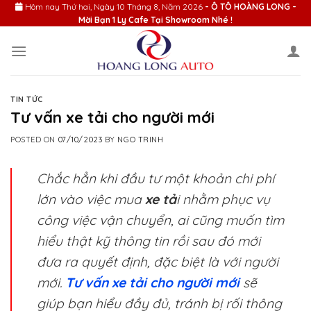
Skip
Hôm nay
Thứ hai, Ngày 10 Tháng 8, Năm 2026
- Ô TÔ HOÀNG LONG -
Mời Bạn 1 Ly Cafe Tại Showroom Nhé !
to
content
TIN TỨC
Tư vấn xe tải cho người mới
POSTED ON
07/10/2023
BY
NGO TRINH
Chắc hẳn khi đầu tư một khoản chi phí
lớn vào việc mua
xe tả
i nhằm phục vụ
công việc vận chuyển, ai cũng muốn tìm
hiểu thật kỹ thông tin rồi sau đó mới
đưa ra quyết định, đặc biệt là với người
mới.
Tư vấn xe tải cho người mới
sẽ
giúp bạn hiểu đầy đủ, tránh bị rối thông