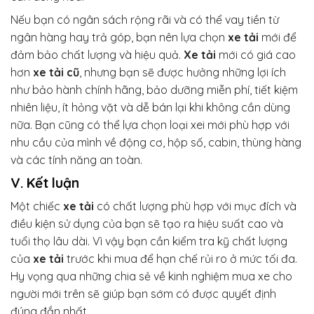
Nếu bạn có ngân sách rộng rãi và có thể vay tiền từ
ngân hàng hay trả góp, bạn nên lựa chọn
xe tải
mới để
đảm bảo chất lượng và hiệu quả.
Xe tải
mới có giá cao
hơn
xe tải cũ
, nhưng bạn sẽ được hưởng những lợi ích
như bảo hành chính hãng, bảo dưỡng miễn phí, tiết kiệm
nhiên liệu, ít hỏng vặt và dễ bán lại khi không cần dùng
nữa. Bạn cũng có thể lựa chọn loại xei mới phù hợp với
nhu cầu của mình về động cơ, hộp số, cabin, thùng hàng
và các tính năng an toàn.
V. Kết luận
Một chiếc
xe tải
có chất lượng phù hợp với mục đích và
điều kiện sử dụng của bạn sẽ tạo ra hiệu suất cao và
tuổi thọ lâu dài. Vì vậy bạn cần kiểm tra kỹ chất lượng
của
xe tải
trước khi mua để hạn chế rủi ro ở mức tối đa.
Hy vọng qua những chia sẻ về kinh nghiệm mua xe cho
người mới trên sẽ giúp bạn sớm có được quyết định
đúng đắn nhất.