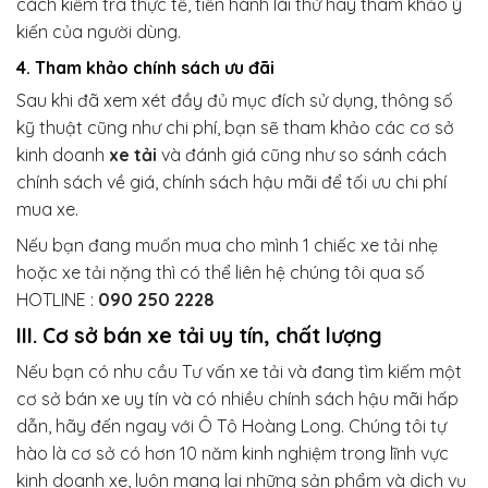
cách kiểm tra thực tế, tiến hành lái thử hay tham khảo ý
kiến của người dùng.
4. Tham khảo chính sách ưu đãi
Sau khi đã xem xét đầy đủ mục đích sử dụng, thông số
kỹ thuật cũng như chi phí, bạn sẽ tham khảo các cơ sở
kinh doanh
xe tải
và đánh giá cũng như so sánh cách
chính sách về giá, chính sách hậu mãi để tối ưu chi phí
mua xe.
Nếu bạn đang muốn mua cho mình 1 chiếc xe tải nhẹ
hoặc xe tải nặng thì có thể liên hệ chúng tôi qua số
HOTLINE :
090 250 2228
III. Cơ sở bán xe tải uy tín, chất lượng
Nếu bạn có nhu cầu Tư vấn xe tải
và đang tìm kiếm một
cơ sở bán xe uy tín và có nhiều chính sách hậu mãi hấp
dẫn, hãy đến ngay với Ô Tô Hoàng Long. Chúng tôi tự
hào là cơ sở có hơn 10 năm kinh nghiệm trong lĩnh vực
kinh doanh xe, luôn mang lại những sản phẩm và dịch vụ