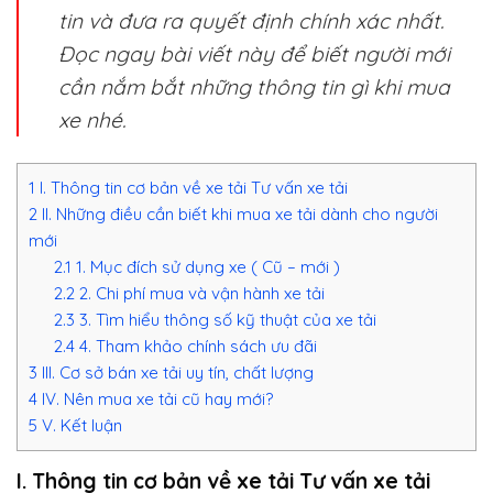
tin và đưa ra quyết định chính xác nhất.
Đọc ngay bài viết này để biết người mới
cần nắm bắt những thông tin gì khi mua
xe nhé.
1
I. Thông tin cơ bản về xe tải Tư vấn xe tải
2
II. Những điều cần biết khi mua xe tải dành cho người
mới
2.1
1. Mục đích sử dụng xe ( Cũ – mới )
2.2
2. Chi phí mua và vận hành xe tải
2.3
3. Tìm hiểu thông số kỹ thuật của xe tải
2.4
4. Tham khảo chính sách ưu đãi
3
III. Cơ sở bán xe tải uy tín, chất lượng
4
IV. Nên mua xe tải cũ hay mới?
5
V. Kết luận
I. Thông tin cơ bản về xe tải Tư vấn xe tải