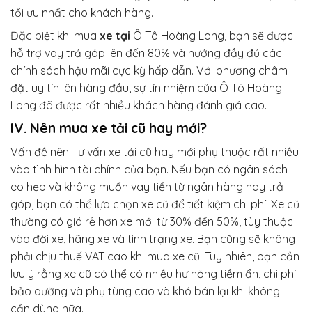
tối ưu nhất cho khách hàng.
Đặc biệt khi mua
xe tại
Ô Tô Hoàng Long, bạn sẽ được
hỗ trợ vay trả góp lên đến 80% và hưởng đầy đủ các
chính sách hậu mãi cực kỳ hấp dẫn. Với phương châm
đặt uy tín lên hàng đầu, sự tín nhiệm của Ô Tô Hoàng
Long đã được rất nhiều khách hàng đánh giá cao.
IV. Nên mua xe tải cũ hay mới?
Vấn đề nên Tư vấn xe tải cũ
hay mới phụ thuộc rất nhiều
vào tình hình tài chính của bạn. Nếu bạn có ngân sách
eo hẹp và không muốn vay tiền từ ngân hàng hay trả
góp, bạn có thể lựa chọn xe cũ để tiết kiệm chi phí. Xe cũ
thường có giá rẻ hơn xe mới từ 30% đến 50%, tùy thuộc
vào đời xe, hãng xe và tình trạng xe. Bạn cũng sẽ không
phải chịu thuế VAT cao khi mua xe cũ. Tuy nhiên, bạn cần
lưu ý rằng xe cũ có thể có nhiều hư hỏng tiềm ẩn, chi phí
bảo dưỡng và phụ tùng cao và khó bán lại khi không
cần dùng nữa.