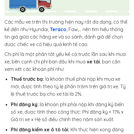
Các mẫu xe trên thị trường hiện nay rất đa dạng, có thể
kể đến như Hyundai,
Teraco
, Faw,… nên tìm hiểu thông
tin giá giữa các hãng xe và so sánh, đánh giá để chọn
được chiếc xe có hiệu quả kinh tế cao.
Chi phí là một phần tất yếu kể cả trước lẫn sau khi mua
xe, bên cạnh chi phí ban đầu khi mua
xe tải
, bạn cần
xem xét các khoản phí như:
Thuế trước bạ:
là khoản thuế phải nộp khi mua xe
mới, được tính theo tỷ lệ phần trăm trên giá trị xe. Tỷ
lệ thuế trước bạ cho xe tải là 2%.
Phí đăng ký:
là khoản phí phải nộp khi đăng ký biển
số xe, được tính theo công thức: Phí đăng ký = 11% x
Giá trị xe x Hệ số điều chỉnh theo năm sản xuất.
Phí đăng kiểm xe ô tô tải:
Khi thực hiện xong đăng