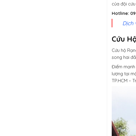
của đội cứu
Hotline: 09
Dịch 
Cứu H
Cứu hộ Rạng
song hai đầ
Điểm mạnh 
lượng tại m
TP.HCM – Tr