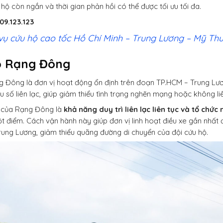
 hộ còn ngắn và thời gian phản hồi có thể được tối ưu tối đa.
09.123.123
vụ cứu hộ cao tốc Hồ Chí Minh – Trung Lương – Mỹ Th
ộ Rạng Đông
 Đông là đơn vị hoạt động ổn định trên đoạn TP.HCM – Trung Lương
u số liên lạc, giúp giảm thiểu tình trạng nghẽn mạng hoặc không li
của Rạng Đông là
khả năng duy trì liên lạc liên tục và tổ chức
ột điểm. Cách vận hành này giúp đơn vị linh hoạt điều xe gần nhất 
ung Lương, giảm thiểu quãng đường di chuyển của đội cứu hộ.