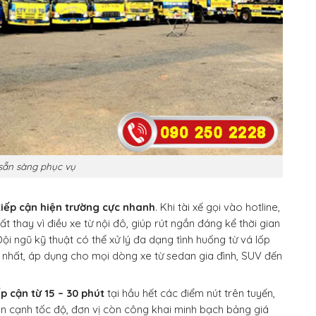
sẵn sàng phục vụ
tiếp cận hiện trường cực nhanh
. Khi tài xế gọi vào hotline,
ất thay vì điều xe từ nội đô, giúp rút ngắn đáng kể thời gian
ội ngũ kỹ thuật có thể xử lý đa dạng tình huống từ vá lốp
n nhất, áp dụng cho mọi dòng xe từ sedan gia đình, SUV đến
p cận từ 15 – 30 phút
tại hầu hết các điểm nút trên tuyến,
Bên cạnh tốc độ, đơn vị còn công khai minh bạch bảng giá