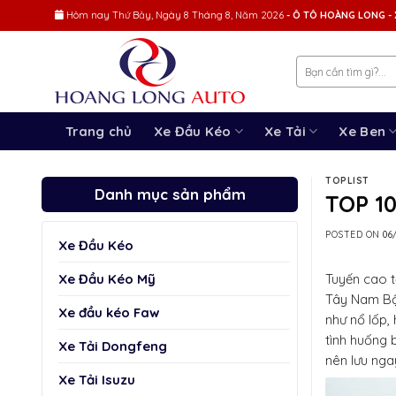
Skip
Hôm nay
Thứ Bảy, Ngày 8 Tháng 8, Năm 2026
- Ô TÔ HOÀNG LONG - 
to
content
Trang chủ
Xe Đầu Kéo
Xe Tải
Xe Ben
TOPLIST
Danh mục sản phẩm
TOP 1
POSTED ON
06
Xe Đầu Kéo
Xe Đầu Kéo Mỹ
Tuyến cao t
Tây Nam Bộ.
Xe đầu kéo Faw
như nổ lốp,
tình huống 
Xe Tải Dongfeng
nên lưu nga
Xe Tải Isuzu