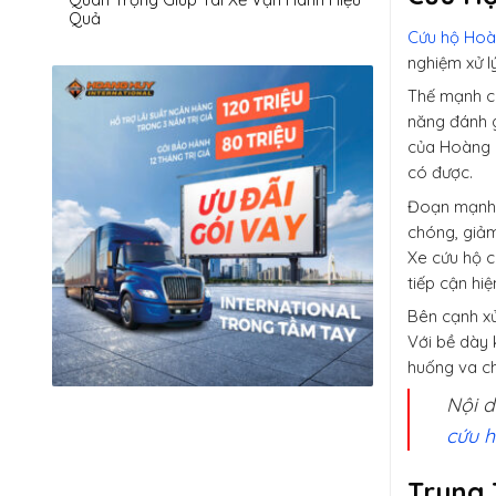
Quả
Cứu hộ Hoà
nghiệm xử l
Thế mạnh 
năng đánh g
của Hoàng L
có được.
Đoạn mạnh n
chóng, giảm
Xe cứu hộ c
tiếp cận hi
Bên cạnh xử
Với bề dày 
huống va ch
Nội d
cứu h
Trung 