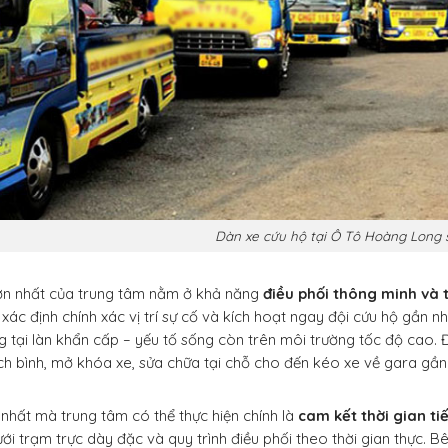
Dàn xe cứu hộ tại Ô Tô Hoàng Long 
ớn nhất của trung tâm nằm ở khả năng
điều phối thông minh và 
xác định chính xác vị trí sự cố và kích hoạt ngay đội cứu hộ gần nh
g tại làn khẩn cấp – yếu tố sống còn trên môi trường tốc độ cao. Đ
ích bình, mở khóa xe, sửa chữa tại chỗ cho đến kéo xe về gara gầ
hất mà trung tâm có thể thực hiện chính là
cam kết thời gian tiế
ới trạm trực dày đặc và quy trình điều phối theo thời gian thực. 