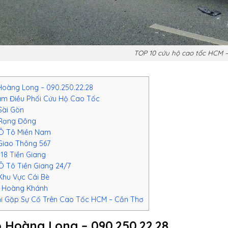
TOP 10 cứu hộ cao tốc HCM 
oàng Long – 090.250.22.28
m Điều Phối Cứu Hộ Cao Tốc
Sài Gòn
Rạng Đông
Ô Tô Miền Nam
iao Thông 567
18 Tiền Giang
 Tô Tiền Giang 24/7
hu Vực Cái Bè
 Hoàng Khánh
hi Gặp Sự Cố Trên Cao Tốc HCM – Cần Thơ
 Hoàng Long – 090.250.22.28