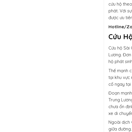
cứu hộ theo
phát. Với s
được ưu tiê
Hotline/Za
Cứu Hộ
Cứu hộ Sài 
Lương. Đơn 
hộ phát sinh
Thế mạnh c
tại khu vực
cố ngay tại
Đoạn mạnh n
Trung Lương
chưa ổn địn
xe di chuyể
Ngoài dịch 
giữa đường.