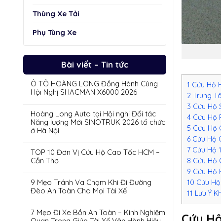
Thùng Xe Tải
Phụ Tùng Xe
Bài viết – Tin tức
Ô TÔ HOÀNG LONG Đồng Hành Cùng
1
Cứu Hộ H
Hội Nghị SHACMAN X6000 2026
2
Trung Tâ
3
Cứu Hộ 
Hoàng Long Auto tại Hội nghị Đối tác
4
Cứu Hộ 
Năng lượng Mới SINOTRUK 2026 tổ chức
5
Cứu Hộ 
ở Hà Nội
6
Cứu Hộ G
7
Cứu Hộ 1
TOP 10 Đơn Vị Cứu Hộ Cao Tốc HCM –
Cần Thơ
8
Cứu Hộ Ô
9
Cứu Hộ K
9 Mẹo Tránh Va Chạm Khi Đi Đường
10
Cứu Hộ
Đèo An Toàn Cho Mọi Tài Xế
11
Lưu Ý K
7 Mẹo Đi Xe Bồn An Toàn – Kinh Nghiệm
Cứu Hộ
Quan Trọng Giúp Tài Xế Vận Hành Hiệu