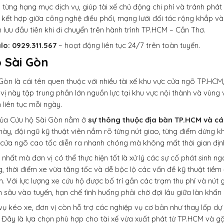
 từng hạng mục dịch vụ, giúp tài xế chủ động chi phí và tránh phát 
ự kết hợp giữa công nghệ điều phối, mạng lưới đối tác rộng khắp và
n lưu đầu tiên khi di chuyển trên hành trình TP.HCM – Cần Thơ.
lo: 0929.311.567
– hoạt động liên tục 24/7 trên toàn tuyến.
 Sài Gòn
Gòn là cái tên quen thuộc với nhiều tài xế khu vực cửa ngõ TP.HCM
vị này tập trung phần lớn nguồn lực tại khu vực nội thành và vùng
 liên tục mỗi ngày.
ủa Cứu hộ Sài Gòn nằm ở
sự thông thuộc địa bàn TP.HCM và c
 này, đội ngũ kỹ thuật viên nắm rõ từng nút giao, từng điểm dừng k
 cửa ngõ cao tốc diễn ra nhanh chóng mà không mất thời gian định
hất mà đơn vị có thể thực hiện tốt là xử lý các sự cố phát sinh 
, thời điểm xe vừa tăng tốc và dễ bộc lộ các vấn đề kỹ thuật tiềm
h. Với lực lượng xe cứu hộ được bố trí gần các trạm thu phí và nút 
n sâu vào tuyến, hạn chế tình huống phải chờ đợi lâu giữa làn khẩn
vụ kéo xe, đơn vị còn hỗ trợ các nghiệp vụ cơ bản như thay lốp dự 
 Đây là lựa chọn phù hợp cho tài xế vừa xuất phát từ TP.HCM và gặ