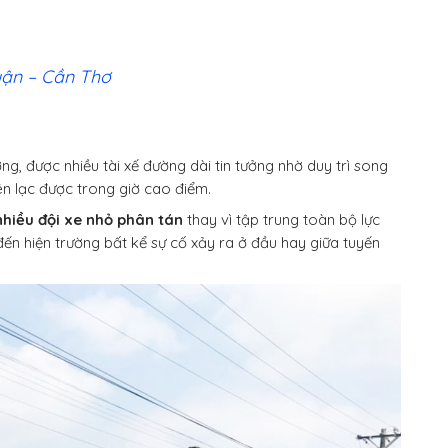
uận – Cần Thơ
, được nhiều tài xế đường dài tin tưởng nhờ duy trì song
ên lạc được trong giờ cao điểm.
 nhiều đội xe nhỏ phân tán
thay vì tập trung toàn bộ lực
đến hiện trường bất kể sự cố xảy ra ở đầu hay giữa tuyến