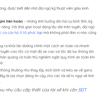
ng, được biết đến nhờ đội ngũ kỹ thuật viên giàu kinh
hạm liên hoàn
– những tình huống đòi hỏi sự bình tĩnh, kỹ
năng. Với thời gian hoạt động lâu dài trên tuyến, đội ngũ
ác ca cứu hộ ô tô phức tạp
mà không phải đơn vị nào cũng
ng ra khỏi làn đường chính một cách an toàn và nhanh
c tuyến cao tốc có mật độ xe cao và tốc độ lưu thông lớn.
hản quang và tuân thủ nghiêm ngặt quy trình an toàn khi
hộ.
thông thường như thay lốp, kích bình và kéo xe về gara.
y là lựa chọn đáng tin cậy cho các tài xế lo ngại về tình
.
ụ nhu cầu cấp thiết của tài xế khi cần
SĐT