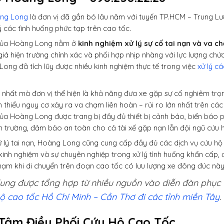
ng Long
là đơn vị đã gắn bó lâu năm với tuyến TP.HCM – Trung Lươ
ý các tình huống phức tạp trên cao tốc.
của Hoàng Long nằm ở
kinh nghiệm xử lý sự cố tai nạn và va c
iá hiện trường chính xác và phối hợp nhịp nhàng với lực lượng chức 
ong đã tích lũy được nhiều kinh nghiệm thực tế trong việc
xử lý c
hất mà đơn vị thể hiện là khả năng đưa xe gặp sự cố nghiêm trọ
 thiểu nguy cơ xảy ra va chạm liên hoàn – rủi ro lớn nhất trên cá
ủa Hoàng Long được trang bị đầy đủ thiết bị cảnh báo, biển báo p
ện trường, đảm bảo an toàn cho cả tài xế gặp nạn lẫn đội ngũ cứu 
 lý tai nạn, Hoàng Long cũng cung cấp đầy đủ các dịch vụ cứu hộ 
kinh nghiệm và sự chuyên nghiệp trong xử lý tình huống khẩn cấp, đâ
ạm khi di chuyển trên đoạn cao tốc có lưu lượng xe đông đúc này
ung được tổng hợp từ nhiều nguồn vào diễn đàn phục v
ộ cao tốc Hồ Chí Minh – Cần Thơ đi các tỉnh miền Tây
.
Tâm Điều Phối Cứu Hộ Cao Tốc