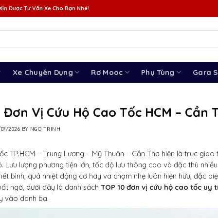
Xin Được Tư Vấn Xe Cho Bạn Nhé!
Xe Chuyên Dụng
Rơ Mooc
Phụ Tùng
Gara 
0 Đơn Vị Cứu Hộ Cao Tốc HCM – Cần 
/07/2026
BY
NGO TRINH
ốc TP.HCM – Trung Lương – Mỹ Thuận – Cần Thơ hiện là trục giao 
 Lưu lượng phương tiện lớn, tốc độ lưu thông cao và đặc thù nhiề
 hết bình, quá nhiệt động cơ hay va chạm nhẹ luôn hiện hữu, đặc biệ
bất ngờ, dưới đây là danh sách
TOP 10 đơn vị cứu hộ cao tốc uy t
y vào danh bạ.