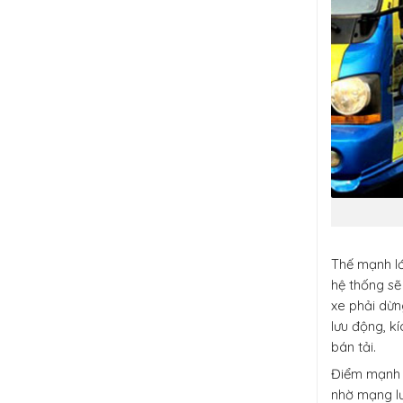
Thế mạnh l
hệ thống sẽ 
xe phải dừn
lưu động, k
bán tải.
Điểm mạnh n
nhờ mạng lư