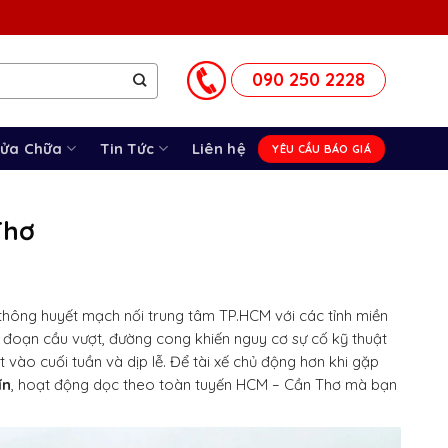
090 250 2228
Sửa Chữa
Tin Tức
Liên hệ
YÊU CẦU BÁO GIÁ
Thơ
thông huyết mạch nối trung tâm TP.HCM với các tỉnh miền
u đoạn cầu vượt, đường cong khiến nguy cơ sự cố kỹ thuật
t vào cuối tuần và dịp lễ. Để tài xế chủ động hơn khi gặp
ín
, hoạt động dọc theo toàn tuyến HCM – Cần Thơ mà bạn