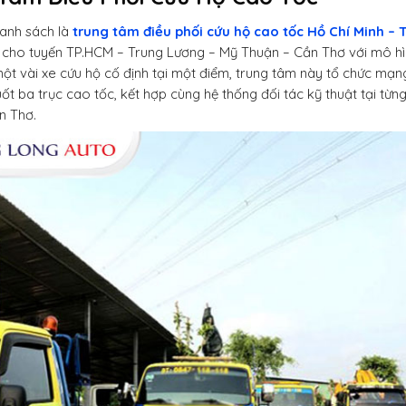
anh sách là
trung tâm điều phối cứu hộ cao tốc Hồ Chí Minh –
 cho tuyến TP.HCM – Trung Lương – Mỹ Thuận – Cần Thơ với mô hình
một vài xe cứu hộ cố định tại một điểm, trung tâm này tổ chức mạ
ốt ba trục cao tốc, kết hợp cùng hệ thống đối tác kỹ thuật tại từ
n Thơ.