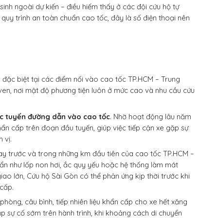
sinh ngoài dự kiến – điều hiếm thấy ở các đội cứu hộ tự
 quy trình an toàn chuẩn cao tốc, đây là số điện thoại nên
, đặc biệt tại các điểm nối vào cao tốc TP.HCM – Trung
 ven, nơi mật độ phương tiện luôn ở mức cao và nhu cầu cứu
ác tuyến đường dẫn vào cao tốc
. Nhờ hoạt động lâu năm
hẩn cấp trên đoạn đầu tuyến, giúp việc tiếp cận xe gặp sự
 vị.
ngay trước và trong những km đầu tiên của cao tốc TP.HCM –
 ẩn như lốp non hơi, ắc quy yếu hoặc hệ thống làm mát
giao lớn, Cứu hộ Sài Gòn có thể phản ứng kịp thời trước khi
 cấp.
phòng, câu bình, tiếp nhiên liệu khẩn cấp cho xe hết xăng
p sự cố sớm trên hành trình, khi khoảng cách di chuyển