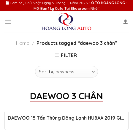
Skip
Hôm nay
Chủ Nhật, Ngày 9 Tháng 8, Năm 2026
- Ô TÔ HOÀNG LONG -
Mời Bạn 1 Ly Cafe Tại Showroom Nhé !
to
content
Home
Products tagged “daewoo 3 chân”
/
FILTER
DAEWOO 3 CHÂN
DAEWOO 15 Tấn Thùng Đông Lạnh HU8AA 2019 Giá
Tốt