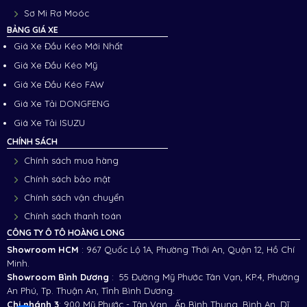
Sơ Mi Rơ Moóc
BẢNG GIÁ XE
Giá Xe Đầu Kéo Mới Nhất
Giá Xe Đầu Kéo Mỹ
Giá Xe Đầu Kéo FAW
Giá Xe Tải DONGFENG
Giá Xe Tải ISUZU
CHÍNH SÁCH
Chính sách mua hàng
Chính sách bảo mật
Chính sách vận chuyển
Chính sách thanh toán
CÔNG TY Ô TÔ HOÀNG LONG
Showroom HCM
: 967 Quốc Lộ 1A, Phường Thới An, Quận 12, Hồ Chí
Minh.
Showroom Bình Dương
: 55 Đường Mỹ Phước Tân Vạn, KP.4, Phường
An Phú, Tp. Thuận An, Tỉnh Bình Dương.
Chi nhánh 3
:
900 Mỹ Phước - Tân Vạn , Ấp Bình Thung, Bình An, Dĩ