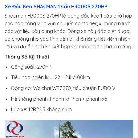
Xe Đầu Kéo SHACMAN 1 Cầu H3000S 270HP
Shacman H3000S 270HP là dòng đầu kéo 1 cầu phù hợp
cho các công việc vận chuyển container, xi măng rời và
các vật liệu xây dựng khác. Dòng xe này đặc biệt được
ưa chuộng nhờ vào tính bền bỉ, khả năng tiết kiệm nhiên
liệu và độ ổn định khi kết hợp với mooc bồn chở xi măng.
Thông Số Kỹ Thuật
Công suất: 270HP
Tiêu hao nhiên liệu: 22 – 24L/100km
Động cơ: Weichai WP7.270, tiêu chuẩn EURO V
Hệ thống phanh: Phanh khí nén + phanh xả
Lốp xe: 12R22.5 không săm