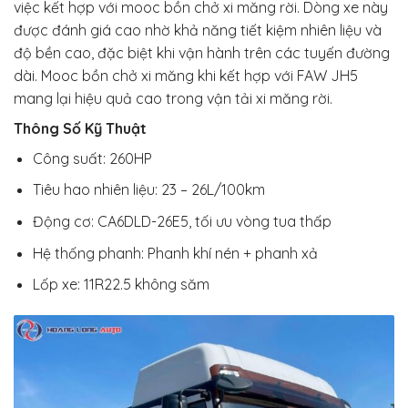
việc kết hợp với mooc bồn chở xi măng rời. Dòng xe này
được đánh giá cao nhờ khả năng tiết kiệm nhiên liệu và
độ bền cao, đặc biệt khi vận hành trên các tuyến đường
dài. Mooc bồn chở xi măng khi kết hợp với FAW JH5
mang lại hiệu quả cao trong vận tải xi măng rời.
Thông Số Kỹ Thuật
Công suất: 260HP
Tiêu hao nhiên liệu: 23 – 26L/100km
Động cơ: CA6DLD-26E5, tối ưu vòng tua thấp
Hệ thống phanh: Phanh khí nén + phanh xả
Lốp xe: 11R22.5 không săm