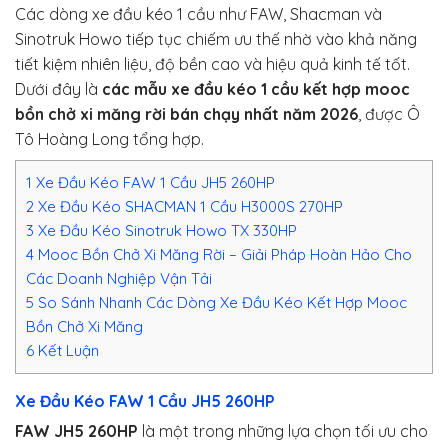
Các dòng xe đầu kéo 1 cầu như FAW, Shacman và
Sinotruk Howo tiếp tục chiếm ưu thế nhờ vào khả năng
tiết kiệm nhiên liệu, độ bền cao và hiệu quả kinh tế tốt.
Dưới đây là
các mẫu xe đầu kéo 1 cầu kết hợp mooc
bồn chở xi măng rời bán chạy nhất năm 2026
, được Ô
Tô Hoàng Long tổng hợp.
1
Xe Đầu Kéo FAW 1 Cầu JH5 260HP
2
Xe Đầu Kéo SHACMAN 1 Cầu H3000S 270HP
3
Xe Đầu Kéo Sinotruk Howo TX 330HP
4
Mooc Bồn Chở Xi Măng Rời – Giải Pháp Hoàn Hảo Cho
Các Doanh Nghiệp Vận Tải
5
So Sánh Nhanh Các Dòng Xe Đầu Kéo Kết Hợp Mooc
Bồn Chở Xi Măng
6
Kết Luận
Xe Đầu Kéo FAW 1 Cầu JH5 260HP
FAW JH5 260HP
là một trong những lựa chọn tối ưu cho