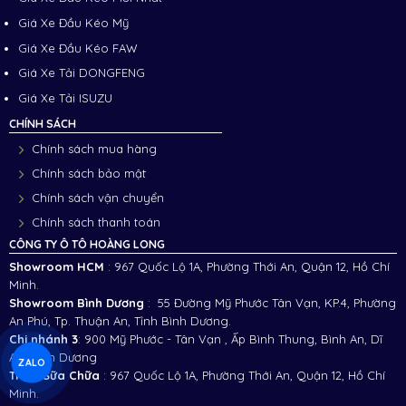
Giá Xe Đầu Kéo Mỹ
Giá Xe Đầu Kéo FAW
Giá Xe Tải DONGFENG
Giá Xe Tải ISUZU
CHÍNH SÁCH
Chính sách mua hàng
Chính sách bảo mật
Chính sách vận chuyển
Chính sách thanh toán
CÔNG TY Ô TÔ HOÀNG LONG
Showroom HCM
: 967 Quốc Lộ 1A, Phường Thới An, Quận 12, Hồ Chí
Minh.
Showroom Bình Dương
: 55 Đường Mỹ Phước Tân Vạn, KP.4, Phường
An Phú, Tp. Thuận An, Tỉnh Bình Dương.
Chi nhánh 3
:
900 Mỹ Phước - Tân Vạn , Ấp Bình Thung, Bình An, Dĩ
An, Bình Dương
ZALO
Trạm Sữa Chữa
: 967 Quốc Lộ 1A, Phường Thới An, Quận 12, Hồ Chí
Minh.