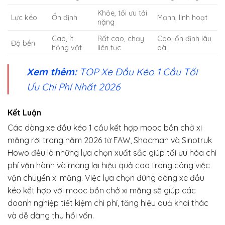
Khỏe, tối ưu tải
Lực kéo
Ổn định
Mạnh, linh hoạt
nặng
Cao, ít
Rất cao, chạy
Cao, ổn định lâu
Độ bền
hỏng vặt
liên tục
dài
Xem thêm:
TOP Xe Đầu Kéo 1 Cầu Tối
Ưu Chi Phí Nhất 2026
Kết Luận
Các dòng xe đầu kéo 1 cầu kết hợp mooc bồn chở xi
măng rời trong năm 2026 từ FAW, Shacman và Sinotruk
Howo đều là những lựa chọn xuất sắc giúp tối ưu hóa chi
phí vận hành và mang lại hiệu quả cao trong công việc
vận chuyển xi măng. Việc lựa chọn đúng dòng xe đầu
kéo kết hợp với mooc bồn chở xi măng sẽ giúp các
doanh nghiệp tiết kiệm chi phí, tăng hiệu quả khai thác
và dễ dàng thu hồi vốn.