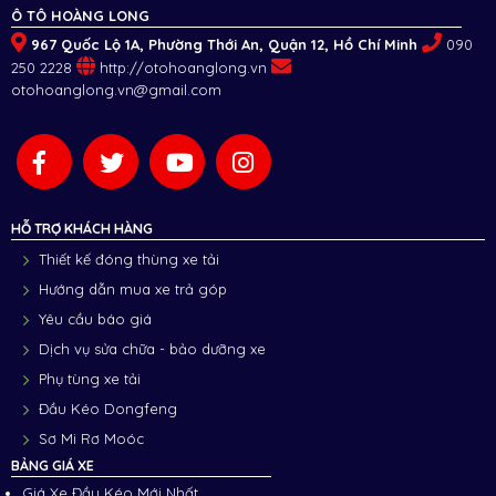
Ô TÔ HOÀNG LONG
967 Quốc Lộ 1A, Phường Thới An, Quận 12, Hồ Chí Minh
090
250 2228
http://otohoanglong.vn
otohoanglong.vn@gmail.com
HỖ TRỢ KHÁCH HÀNG
Thiết kế đóng thùng xe tải
Hướng dẫn mua xe trả góp
Yêu cầu báo giá
Dịch vụ sửa chữa - bảo dưỡng xe
Phụ tùng xe tải
Đầu Kéo Dongfeng
Sơ Mi Rơ Moóc
BẢNG GIÁ XE
Giá Xe Đầu Kéo Mới Nhất