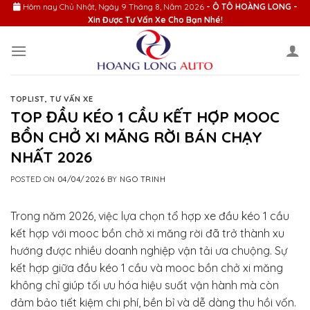
Skip
Hôm nay
Chủ Nhật, Ngày 9 Tháng 8, Năm 2026
- Ô TÔ HOÀNG LONG -
Xin Được Tư Vấn Xe Cho Bạn Nhé!
to
content
TOPLIST
,
TƯ VẤN XE
TOP ĐẦU KÉO 1 CẦU KẾT HỢP MOOC
BỒN CHỞ XI MĂNG RỜI BÁN CHẠY
NHẤT 2026
POSTED ON
04/04/2026
BY
NGO TRINH
Trong năm 2026, việc lựa chọn tổ hợp xe đầu kéo 1 cầu
kết hợp với mooc bồn chở xi măng rời đã trở thành xu
hướng được nhiều doanh nghiệp vận tải ưa chuộng. Sự
kết hợp giữa đầu kéo 1 cầu và mooc bồn chở xi măng
không chỉ giúp tối ưu hóa hiệu suất vận hành mà còn
đảm bảo tiết kiệm chi phí, bền bỉ và dễ dàng thu hồi vốn.