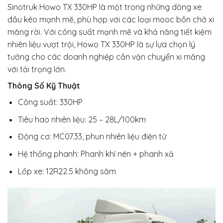
Sinotruk Howo TX 330HP là một trong những dòng xe
đầu kéo mạnh mẽ, phù hợp với các loại mooc bồn chở xi
măng rời. Với công suất mạnh mẽ và khả năng tiết kiệm
nhiên liệu vượt trội, Howo TX 330HP là sự lựa chọn lý
tưởng cho các doanh nghiệp cần vận chuyển xi măng
với tải trọng lớn.
Thông Số Kỹ Thuật
Công suất: 330HP
Tiêu hao nhiên liệu: 25 – 28L/100km
Động cơ: MC07.33, phun nhiên liệu điện tử
Hệ thống phanh: Phanh khí nén + phanh xả
Lốp xe: 12R22.5 không săm