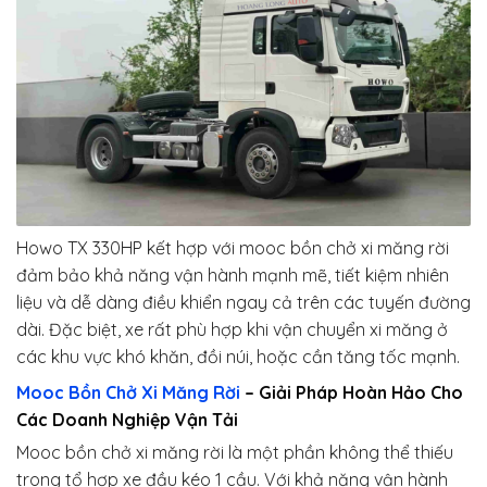
Howo TX 330HP kết hợp với mooc bồn chở xi măng rời
đảm bảo khả năng vận hành mạnh mẽ, tiết kiệm nhiên
liệu và dễ dàng điều khiển ngay cả trên các tuyến đường
dài. Đặc biệt, xe rất phù hợp khi vận chuyển xi măng ở
các khu vực khó khăn, đồi núi, hoặc cần tăng tốc mạnh.
Mooc Bồn Chở Xi Măng Rời
– Giải Pháp Hoàn Hảo Cho
Các Doanh Nghiệp Vận Tải
Mooc bồn chở xi măng rời là một phần không thể thiếu
trong tổ hợp xe đầu kéo 1 cầu. Với khả năng vận hành