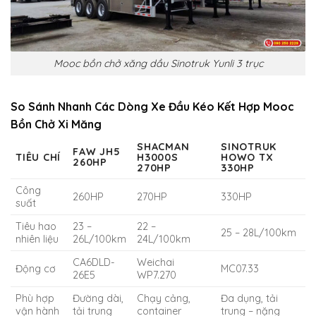
Mooc bồn chở xăng dầu Sinotruk Yunli 3 trục
So Sánh Nhanh Các Dòng Xe Đầu Kéo Kết Hợp Mooc
Bồn Chở Xi Măng
SHACMAN
SINOTRUK
FAW JH5
TIÊU CHÍ
H3000S
HOWO TX
260HP
270HP
330HP
Công
260HP
270HP
330HP
suất
Tiêu hao
23 –
22 –
25 – 28L/100km
nhiên liệu
26L/100km
24L/100km
CA6DLD-
Weichai
Động cơ
MC07.33
26E5
WP7.270
Phù hợp
Đường dài,
Chạy cảng,
Đa dụng, tải
vận hành
tải trung
container
trung – nặng