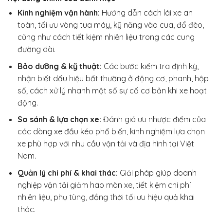
Kinh nghiệm vận hành:
Hướng dẫn cách lái xe an
toàn, tối ưu vòng tua máy, kỹ năng vào cua, đổ đèo,
cũng như cách tiết kiệm nhiên liệu trong các cung
đường dài.
Bảo dưỡng & kỹ thuật:
Các bước kiểm tra định kỳ,
nhận biết dấu hiệu bất thường ở động cơ, phanh, hộp
số; cách xử lý nhanh một số sự cố cơ bản khi xe hoạt
động.
So sánh & lựa chọn xe:
Đánh giá ưu nhược điểm của
các dòng xe đầu kéo phổ biến, kinh nghiệm lựa chọn
xe phù hợp với nhu cầu vận tải và địa hình tại Việt
Nam.
Quản lý chi phí & khai thác:
Giải pháp giúp doanh
nghiệp vận tải giảm hao mòn xe, tiết kiệm chi phí
nhiên liệu, phụ tùng, đồng thời tối ưu hiệu quả khai
thác.