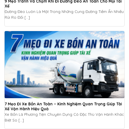
9 Mẹo Tránh Va Chạm Khi Đi Đường Đèo An Toàn Cho Mọi Tài
Xế
Đường Đèo Luôn Là Một Trong Những Cung Đường Tiềm Ẩn Nhiều
Rủi Ro Đối [...]
7 Mẹo Đi Xe Bồn An Toàn – Kinh Nghiệm Quan Trọng Giúp Tài
Xế Vận Hành Hiệu Quả
Xe Bồn Là Phương Tiện Chuyên Dụng Có Đặc Thù Vận Hành Khác
Biệt So [...]