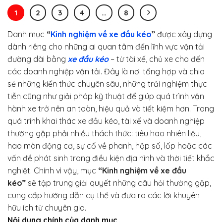
1
2
3
4
…
8
Danh mục
“
Kinh nghiệm về xe đầu kéo
”
được xây dựng
dành riêng cho những ai quan tâm đến lĩnh vực vận tải
đường dài bằng
xe đầu kéo
– từ tài xế, chủ xe cho đến
các doanh nghiệp vận tải. Đây là nơi tổng hợp và chia
sẻ những kiến thức chuyên sâu, những trải nghiệm thực
tiễn cũng như giải pháp kỹ thuật để giúp quá trình vận
hành xe trở nên an toàn, hiệu quả và tiết kiệm hơn. Trong
quá trình khai thác xe đầu kéo, tài xế và doanh nghiệp
thường gặp phải nhiều thách thức: tiêu hao nhiên liệu,
hao mòn động cơ, sự cố về phanh, hộp số, lốp hoặc các
vấn đề phát sinh trong điều kiện địa hình và thời tiết khắc
nghiệt. Chính vì vậy, mục
“Kinh nghiệm về xe đầu
kéo”
sẽ tập trung giải quyết những câu hỏi thường gặp,
cung cấp hướng dẫn cụ thể và đưa ra các lời khuyên
hữu ích từ chuyên gia.
Nội dung chính của danh mục