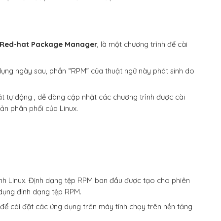
Red-hat Package Manager
, là một chương trình để cài
dụng ngày sau, phần “RPM” của thuật ngữ này phát sinh do
t tự động , dễ dàng cập nhật các chương trình được cài
ản phân phối của Linux.
ành Linux. Định dạng tệp RPM ban đầu được tạo cho phiên
 dụng định dạng tệp RPM.
để cài đặt các ứng dụng trên máy tính chạy trên nền tảng