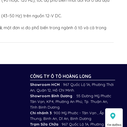
(90 hoặc 120 Hz), tốc độ phổ biến nhất đối với ổ đĩa dựa
 (43–50 Hz) trên nguồn 12-V DC.
ì
, một đơn vị đo phổ biến trong ngành ô tô và cả trong
CÔNG TY Ô TÔ HOÀNG LONG
Showroom HCM
: 967 Quốc Lộ 1A, Phường Thới
An, Quận 12, Hồ Chí Minh.
Showroom Bình Dương
: 55 Đường Mỹ Phước
Tân Vạn, KP.4, Phường An Phú, Tp. Thuận An,
Tỉnh Bình Dương.
Chi nhánh 3
:
900 Mỹ Phước - Tân Vạn , Ấp Bình
Thung, Bình An, Dĩ An, Bình Dương
Trạm Sữa Chữa
: 967 Quốc Lộ 1A, Phường Thới
TÌM ĐƯỜNG