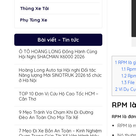
Thùng Xe Tải
Phụ Tùng Xe
Bài viết – Tin tức
Ô TÔ HOÀNG LONG Đồng Hành Cùng
Hội Nghị SHACMAN X6000 2026
1
RPM là g
1.1
Rpm 
Hoàng Long Auto tại Hội nghị Đối tác
Năng lượng Mới SINOTRUK 2026 tổ chức
1.2
Rpm 
ở Hà Nội
1.3
File
2
Ví Dụ Cụ
TOP 10 Đơn Vị Cứu Hộ Cao Tốc HCM –
Cần Thơ
RPM là
9 Mẹo Tránh Va Chạm Khi Đi Đường
RPM là đơn
Đèo An Toàn Cho Mọi Tài Xế
RPM là m
7 Mẹo Đi Xe Bồn An Toàn – Kinh Nghiệm
Nó thườn
Quan Trọng Giúp Tài Xế Vận Hành Hiệu