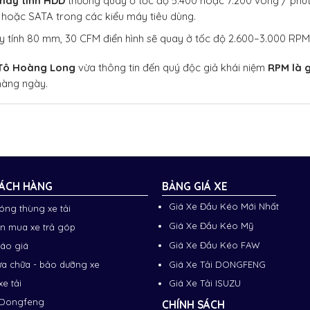
máy tính HDD
thường quay ở tốc độ 5.400 hoặc 7.200 vòng / phút 
 hoặc SATA trong các kiểu máy tiêu dùng.
 tính 80 mm, 30 CFM điển hình sẽ quay ở tốc độ 2.600–3.000 RPM
Tô Hoàng Long
vừa thông tin đến quý độc giả khái niệm
RPM là g
hàng ngày.
ÁCH HÀNG
BẢNG GIÁ XE
Giá Xe Đầu Kéo Mới Nhất
đóng thùng xe tải
Giá Xe Đầu Kéo Mỹ
n mua xe trả góp
Giá Xe Đầu Kéo FAW
báo giá
Giá Xe Tải DONGFENG
ửa chữa - bảo dưỡng xe
xe tải
Giá Xe Tải ISUZU
 Dongfeng
CHÍNH SÁCH