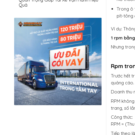
Quả
Trong ô 
pít-tông 
Ví dụ: Thôn
1 rpm bằng
Nhưng trong
Rpm tron
Trước hết 
quảng cáo.
Doanh thu m
RPM không t
trang, số l
Công thức:
RPM = (Thu 
Tiếp theo l