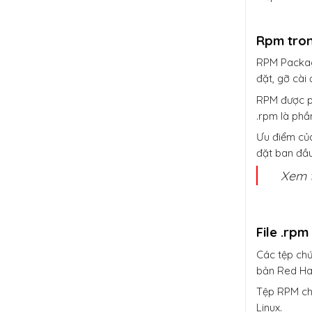
Rpm tron
RPM Packag
đặt, gỡ cài
RPM được ph
.rpm là phầ
Ưu điểm của
đặt ban đầu
Xem 
File .rpm
Các tệp ch
bản Red Hat
Tệp RPM chứ
Linux.