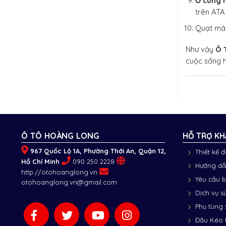
Ổ cứng 
trên ATA
Quạt máy
Như vậy
Ô 
cuộc sống 
Ô TÔ HOÀNG LONG
HỖ TRỢ KH
967 Quốc Lộ 1A, Phường Thới An, Quận 12,
Thiết kế 
Hồ Chí Minh
090 250 2228
Hướng dẫ
http://otohoanglong.vn
Yêu cầu 
otohoanglong.vn@gmail.com
Dịch vụ s
Phụ tùng 
Đầu Kéo