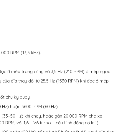
.000 RPM (13,3 kHz).
 đọc ở mép trong cùng và 3,5 Hz (210 RPM) ở mép ngoài.
 của đĩa thay đổi từ 25,5 Hz (1530 RPM) khi đọc ở mép
ốt chu kỳ quay.
50 Hz) hoặc 3600 RPM (60 Hz).
 (33–50 Hz) khi chạy, hoặc gần 20.000 RPM cho xe
0 RPM, với 1,6 L V6 turbo – cấu hình động cơ lai ).