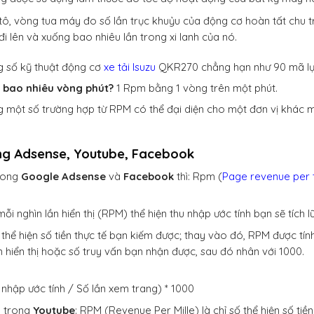
tô, vòng tua máy đo số lần trục khuỷu của động cơ hoàn tất chu t
đi lên và xuống bao nhiêu lần trong xi lanh của nó.
g số kỹ thuật động cơ
xe tải Isuzu
QKR270 chẳng hạn như 90 mã lực
 bao nhiêu vòng phút?
1 Rpm bằng 1 vòng trên một phút.
 một số trường hợp từ RPM có thể đại diện cho một đơn vị khác m
g Adsense, Youtube, Facebook
trong
Google Adsense
và
Facebook
thì: Rpm (
Page revenue per 
ỗi nghìn lần hiển thị (RPM) thể hiện thu nhập ước tính bạn sẽ tích 
hể hiện số tiền thực tế bạn kiếm được; thay vào đó, RPM được tín
ần hiển thị hoặc số truy vấn bạn nhận được, sau đó nhân với 1000.
nhập ước tính / Số lần xem trang) * 1000
à trong
Youtube
: RPM (Revenue Per Mille) là chỉ số thể hiện số ti