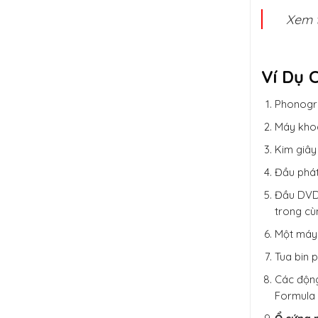
Xem 
Ví Dụ 
Phonogra
Máy khoa
Kim giây
Đầu phát
Đầu DVD 
trong cù
Một máy 
Tua bin 
Các động
Formula 1