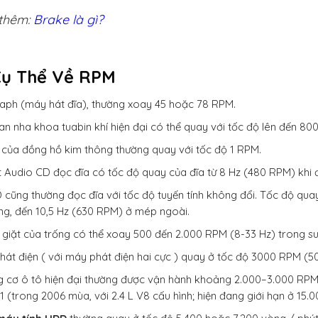
thêm:
Brake là gì?
Cụ Thể Về RPM
ph (máy hát đĩa), thường xoay 45 hoặc 78 RPM.
n nha khoa tuabin khí hiện đại có thể quay với tốc độ lên đến 800
 của đồng hồ kim thông thường quay với tốc độ 1 RPM.
 Audio CD đọc đĩa có tốc độ quay của đĩa từ 8 Hz (480 RPM) khi
cũng thường đọc đĩa với tốc độ tuyến tính không đổi. Tốc độ quay
ng, đến 10,5 Hz (630 RPM) ở mép ngoài.
giặt của trống có thể xoay 500 đến 2.000 RPM (8-33 Hz) trong su
phát điện ( với máy phát điện hai cực ) quay ở tốc độ 3000 RPM (
 cơ ô tô hiện đại thường được vận hành khoảng 2.000–3.000 RPM
 (trong 2006 mùa, với 2.4 L V8 cấu hình; hiện đang giới hạn ở 15.00