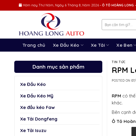
Skip
Hôm nay
Thứ Năm, Ngày 6 Tháng 8, Năm 2026
- Ô TÔ HOÀNG LONG -
to
content
Trang chủ
Xe Đầu Kéo
Xe Tải
Xe Ben
TIN TỨC
Danh mục sản phẩm
RPM L
POSTED ON
07
Xe Đầu Kéo
Xe Đầu Kéo Mỹ
RPM
có thể 
khác.
Xe đầu kéo Faw
Bên cạnh đó
Xe Tải Dongfeng
Ô Tô Hoà
Xe Tải Isuzu