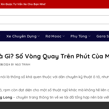
 Xin Được Tư Vấn Xe Cho Bạn Nhé!
Xe Chuyên Dụng
Rơ Mooc
Phụ Tùng
Gara 
à Gì? Số Vòng Quay Trên Phút Của 
/08/2024
BY
NGO TRINH
nói là thông số khá quen thuộc với dân chuyên kỹ thuật ô tô, như
, rpm còn đạt diện cho một số thuật ngữ khác mà không hề liên 
ng Long
– chuyên trang thông tin về xe tải đã tổng hợp nên bài viế