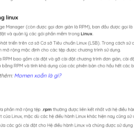
g linux
e Manager (còn được gọi đơn giản là RPM), ban đầu được gọi là
 đặt và quản lý các gói phần mềm trong
Linux
.
át triển trên cơ sở Cơ sở Tiêu chuẩn Linux (LSB). Trong cách sử 
n mở rộng mặc định cho các tệp được chương trình sử dụng.
 RPM bao gồm cài đặt và gỡ cài đặt chương trình đơn giản, cài đặ
 bằng RPM và tính khả dụng của các phiên bản cho hầu hết các b
thêm:
Momen xoắn là gì?
ứa phần mở rộng tệp
.rpm
thường được liên kết nhất với hệ điều h
 của Linux, mặc dù các hệ điều hành Linux khác hiện nay cũng sử
a các gói cài đặt cho Hệ điều hành Linux và chúng được sử dụng 