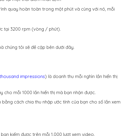
rình quay hoàn toàn trong một phút và cùng với nó, mỗi
 tại 3200 rpm (vòng / phút).
à chúng tôi sẽ đề cập bên dưới đây.
thousand impressions
) là doanh thu mỗi nghìn lần hiển thị
lũy cho mỗi 1000 lần hiển thị mà bạn nhận được.
h bằng cách chia thu nhập ước tính của bạn cho số lần xem
ền bạn kiếm được trên mỗi 1.000 lượt xem video.