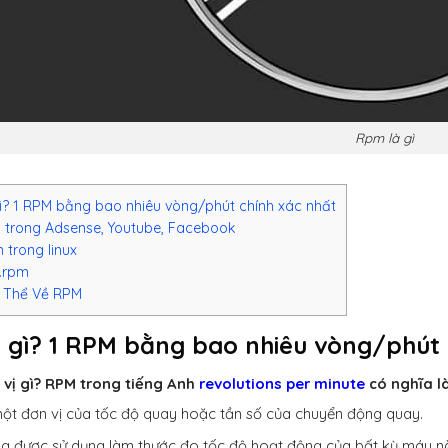
Rpm là gì
ì? 1 RPM bằng bao nhiêu vòng/phút chính xác nhất
trong Adsense, Youtube, Facebook
trong linux
 .rpm
 Thể Về RPM
 gì? 1 RPM bằng bao nhiêu vòng/phút 
 vị gì? RPM trong tiếng Anh
revolutions per minute
có nghĩa l
ột đơn vị của tốc độ quay hoặc tần số của chuyển động quay.
g được sử dụng làm thước đo tốc độ hoạt động của bất kỳ máy nào