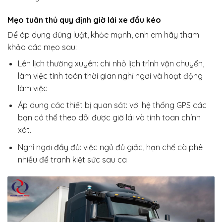
Mẹo tuân thủ quy định giờ lái xe đầu kéo
Để áp dụng đúng luật, khỏe mạnh, anh em hãy tham
khảo các mẹo sau:
Lên lịch thường xuyên: chi nhỏ lịch trình vận chuyển,
làm việc tính toán thời gian nghỉ ngơi và hoạt động
làm việc
Áp dụng các thiết bị quan sát: với hệ thống GPS các
bạn có thể theo dõi được giờ lái và tính toan chính
xát.
Nghỉ ngơi đầy đủ: việc ngủ đủ giấc, hạn chế cà phê
nhiều để tranh kiệt sức sau ca