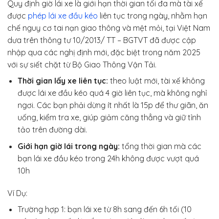
Quy định giờ lái xe là giới hạn thời gian tối đa mà tài xế
được
phép lái xe đầu kéo
liên tục trong ngày, nhằm hạn
chế nguy cơ tai nạn giao thông và mệt mỏi, tại Việt Nam
dưa trên thông tư 10/2013/ TT – BGTVT đã được cập
nhập qua các nghị định mới, đặc biệt trong năm 2025
với sự siết chặt từ Bộ Giao Thông Vận Tải.
Thời gian lấy xe liên tục:
theo luật mới, tài xế không
được lái xe đầu kéo quá 4 giờ liên tục, mà không nghỉ
ngơi. Các bạn phải dừng ít nhất là 15p để thư giãn, ăn
uống, kiểm tra xe, giúp giảm căng thẳng và giữ tỉnh
tảo trên đường dài.
Giới hạn giờ lái trong ngày:
tổng thời gian mà các
bạn lái xe đầu kéo trong 24h không được vượt quá
10h
Ví Dụ:
Trường hợp 1: bạn lái xe từ 8h sang đến 6h tối (10