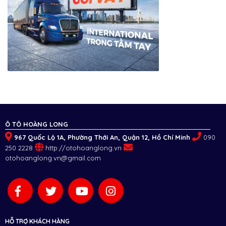
Ô TÔ HOÀNG LONG
967 Quốc Lộ 1A, Phường Thới An, Quận 12, Hồ Chí Minh
090
250 2228
http://otohoanglong.vn
otohoanglong.vn@gmail.com
HỖ TRỢ KHÁCH HÀNG