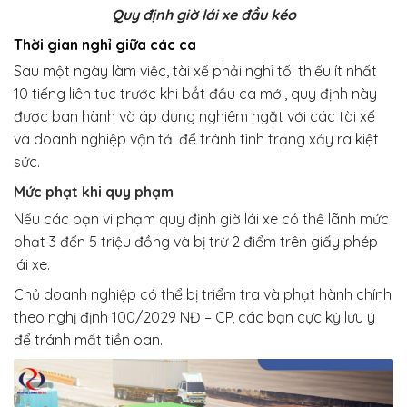
Quy định giờ lái xe đầu kéo
Thời gian nghỉ giữa các ca
Sau một ngày làm việc, tài xế phải nghỉ tối thiểu ít nhất
10 tiếng liên tục trước khi bắt đầu ca mới, quy định này
được ban hành và áp dụng nghiêm ngặt với các tài xế
và doanh nghiệp vận tải để tránh tình trạng xảy ra kiệt
sức.
Mức phạt khi quy phạm
Nếu các bạn vi phạm quy định giờ lái xe có thể lãnh mức
phạt 3 đến 5 triệu đồng và bị trừ 2 điểm trên giấy phép
lái xe.
Chủ doanh nghiệp có thể bị triểm tra và phạt hành chính
theo nghị định 100/2029 NĐ – CP, các bạn cực kỳ lưu ý
để tránh mất tiền oan.