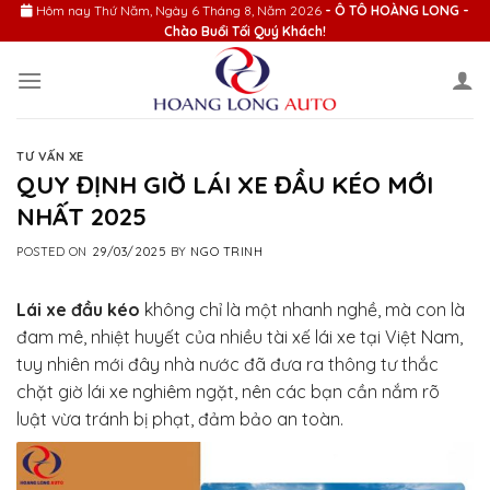
Skip
Hôm nay
Thứ Năm, Ngày 6 Tháng 8, Năm 2026
- Ô TÔ HOÀNG LONG -
Chào Buổi Tối Quý Khách!
to
content
TƯ VẤN XE
QUY ĐỊNH GIỜ LÁI XE ĐẦU KÉO MỚI
NHẤT 2025
POSTED ON
29/03/2025
BY
NGO TRINH
Lái xe đầu kéo
không chỉ là một nhanh nghề, mà con là
đam mê, nhiệt huyết của nhiều tài xế lái xe tại Việt Nam,
tuy nhiên mới đây nhà nước đã đưa ra thông tư thắc
chặt giờ lái xe nghiêm ngặt, nên các bạn cần nắm rõ
luật vừa tránh bị phạt, đảm bảo an toàn.