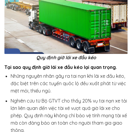
Quy định giờ lái xe đầu kéo
Tại sao quỵ định giờ lái xe đầu kéo lại quan trọng.
Những nguyên nhân gây ra tai nạn khi lái xe đầu kéo,
đặc biệt trên các tuyến quôc lộ đều xuất phát từ việc
mệt mỏi, thiếu ngủ.
Nghiên cứu từ Bộ GTVT cho thấy 20% vụ tai nạn xe tải
lớn liên quan đến việc tài xé vượt quá giờ lái xe cho
phép. Quy định này không chỉ bảo vệ tính mạng tài xế
mà còn đảng bảo an toàn cho người tham gia giao
thông.