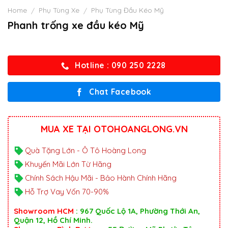
Home
Phụ Tùng Xe
Phụ Tùng Đầu Kéo Mỹ
/
/
Phanh trống xe đầu kéo Mỹ
Hotline : 090 250 2228
Chat Facebook
MUA XE TẠI OTOHOANGLONG.VN
Quà Tặng Lớn - Ô Tô Hoàng Long
Khuyến Mãi Lớn Từ Hãng
Chính Sách Hậu Mãi - Bảo Hành Chính Hãng
Hỗ Trợ Vay Vốn 70-90%
Showroom HCM
: 967 Quốc Lộ 1A, Phường Thới An,
Quận 12, Hồ Chí Minh.