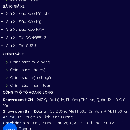
BẢNG GIÁ XE
Giá Xe Đầu Kéo Mới Nhất
Giá Xe Đầu Kéo Mỹ
Giá Xe Đầu Kéo FAW
Giá Xe Tải DONGFENG
Giá Xe Tải ISUZU
CHÍNH SÁCH
Chính sách mua hàng
Chính sách bảo mật
Chính sách vận chuyển
Chính sách thanh toán
CÔNG TY Ô TÔ HOÀNG LONG
Showroom HCM
: 967 Quốc Lộ 1A, Phường Thới An, Quận 12, Hồ Chí
Minh.
Showroom Bình Dương
: 55 Đường Mỹ Phước Tân Vạn, KP.4, Phường
An Phú, Tp. Thuận An, Tỉnh Bình Dương.
Chi nhánh 3
:
900 Mỹ Phước - Tân Vạn , Ấp Bình Thung, Bình An, Dĩ
An, Bình Dương