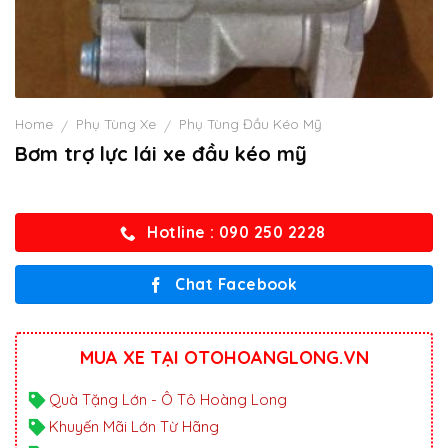
Home
Phụ Tùng Xe
Phụ Tùng Đầu Kéo Mỹ
/
/
Bơm trợ lực lái xe đầu kéo mỹ
Hotline : 090 250 2228
Chat Facebook
MUA XE TẠI OTOHOANGLONG.VN
Quà Tặng Lớn - Ô Tô Hoàng Long
Khuyến Mãi Lớn Từ Hãng