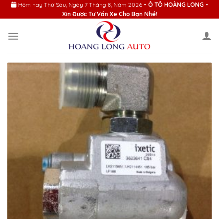
Skip
Hôm nay
Thứ Sáu, Ngày 7 Tháng 8, Năm 2026
- Ô TÔ HOÀNG LONG -
Xin Được Tư Vấn Xe Cho Bạn Nhé!
to
content