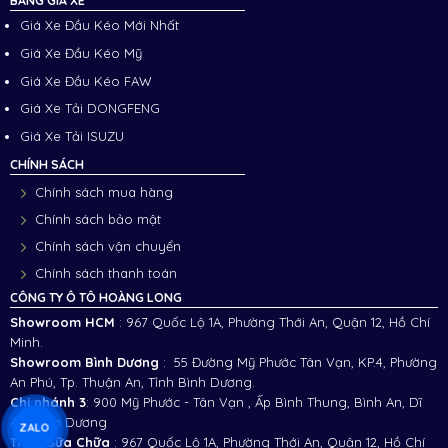
BẢNG GIÁ XE
Giá Xe Đầu Kéo Mới Nhất
Giá Xe Đầu Kéo Mỹ
Giá Xe Đầu Kéo FAW
Giá Xe Tải DONGFENG
Giá Xe Tải ISUZU
CHÍNH SÁCH
Chính sách mua hàng
Chính sách bảo mật
Chính sách vận chuyển
Chính sách thanh toán
CÔNG TY Ô TÔ HOÀNG LONG
Showroom HCM
: 967 Quốc Lộ 1A, Phường Thới An, Quận 12, Hồ Chí
Minh.
Showroom Bình Dương
: 55 Đường Mỹ Phước Tân Vạn, KP.4, Phường
An Phú, Tp. Thuận An, Tỉnh Bình Dương.
Chi nhánh 3
:
900 Mỹ Phước - Tân Vạn , Ấp Bình Thung, Bình An, Dĩ
An, Bình Dương
ZALO
Trạm Sữa Chữa
: 967 Quốc Lộ 1A, Phường Thới An, Quận 12, Hồ Chí