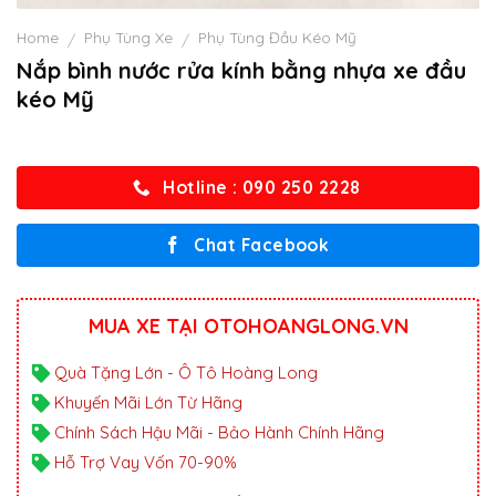
Home
Phụ Tùng Xe
Phụ Tùng Đầu Kéo Mỹ
/
/
Nắp bình nước rửa kính bằng nhựa xe đầu
kéo Mỹ
Hotline : 090 250 2228
Chat Facebook
MUA XE TẠI OTOHOANGLONG.VN
Quà Tặng Lớn - Ô Tô Hoàng Long
Khuyến Mãi Lớn Từ Hãng
Chính Sách Hậu Mãi - Bảo Hành Chính Hãng
Hỗ Trợ Vay Vốn 70-90%