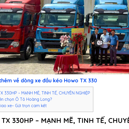
 thêm về dòng xe đầu kéo Howo TX 330
 330HP – MẠNH MẼ, TINH TẾ, CHUYÊN NGHIỆP
ên chọn Ô Tô Hoàng Long?
iao xe– Gửi trọn cam kết
TX 330HP – MẠNH MẼ, TINH TẾ, CHUY