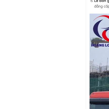
Lễ bàn g
đẳng cấp