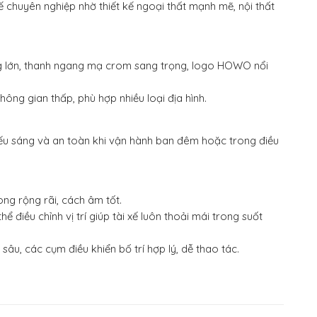
ế chuyên nghiệp nhờ thiết kế ngoại thất mạnh mẽ, nội thất
ng lớn, thanh ngang mạ crom sang trọng, logo HOWO nổi
ng gian thấp, phù hợp nhiều loại địa hình.
ếu sáng và an toàn khi vận hành ban đêm hoặc trong điều
ong rộng rãi, cách âm tốt.
ể điều chỉnh vị trí giúp tài xế luôn thoải mái trong suốt
sâu, các cụm điều khiển bố trí hợp lý, dễ thao tác.