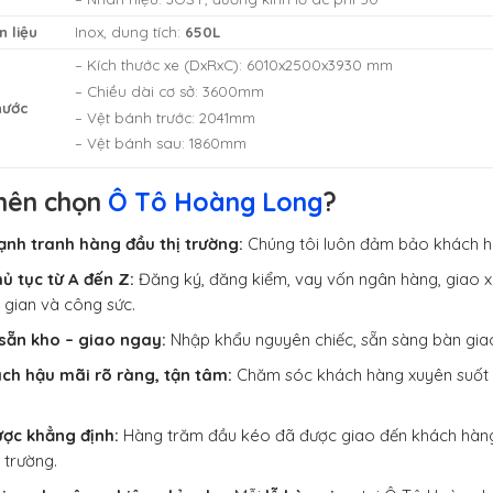
n liệu
Inox, dung tích:
650L
– Kích thước xe (DxRxC): 6010x2500x3930 mm
– Chiều dài cơ sở: 3600mm
hước
– Vệt bánh trước: 2041mm
– Vệt bánh sau: 1860mm
 nên chọn
Ô Tô Hoàng Long
?
ạnh tranh hàng đầu thị trường:
Chúng tôi luôn đảm bảo khách hàn
hủ tục từ A đến Z:
Đăng ký, đăng kiểm, vay vốn ngân hàng, giao xe 
i gian và công sức.
sẵn kho – giao ngay:
Nhập khẩu nguyên chiếc, sẵn sàng bàn gia
ch hậu mãi rõ ràng, tận tâm:
Chăm sóc khách hàng xuyên suốt qu
ược khẳng định:
Hàng trăm đầu kéo đã được giao đến khách hàng t
ị trường.