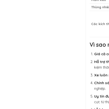
Thùng nhiê
Các kích t
Vì sao
Giá cả c
Hỗ trợ t
kiệm thờ
Xe luôn 
Chính sá
nghiệp.
Uy tín đ
cực từ th