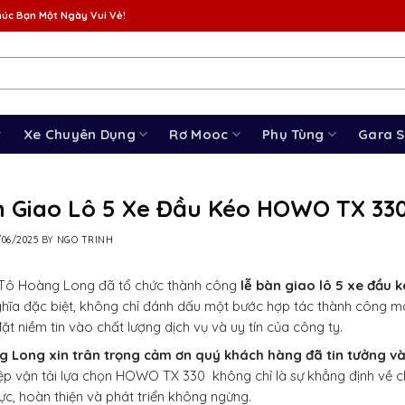
úc Bạn Một Ngày Vui Vẻ!
Xe Chuyên Dụng
Rơ Mooc
Phụ Tùng
Gara 
n Giao Lô 5 Xe Đầu Kéo HOWO TX 33
/06/2025
BY
NGO TRINH
 Tô Hoàng Long đã tổ chức thành công
lễ bàn giao lô 5 xe đầu
ghĩa đặc biệt, không chỉ đánh dấu một bước hợp tác thành công mà c
ặt niềm tin vào chất lượng dịch vụ và uy tín của công ty.
 Long xin trân trọng cảm ơn quý khách hàng đã tin tưởng và
p vận tải lựa chọn HOWO TX 330 không chỉ là sự khẳng định về ch
lực, hoàn thiện và phát triển không ngừng.