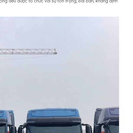
ng đều được tổ chức với sự tôn trọng, bài bản, khẳng định