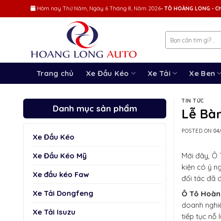
Skip
Hôm nay
Thứ Năm, Ngày 6 Tháng 8, Năm 2026
- TÔ HOÀNG LONG - Ch
to
content
Trang chủ
Xe Đầu Kéo
Xe Tải
Xe Ben
TIN TỨC
Danh mục sản phẩm
Lễ Bà
POSTED ON
04
Xe Đầu Kéo
Xe Đầu Kéo Mỹ
Mới đây, Ô
kiện có ý n
Xe đầu kéo Faw
đối tác đã đ
Xe Tải Dongfeng
Ô Tô Hoàng
doanh nghiệ
Xe Tải Isuzu
tiếp tục nỗ 