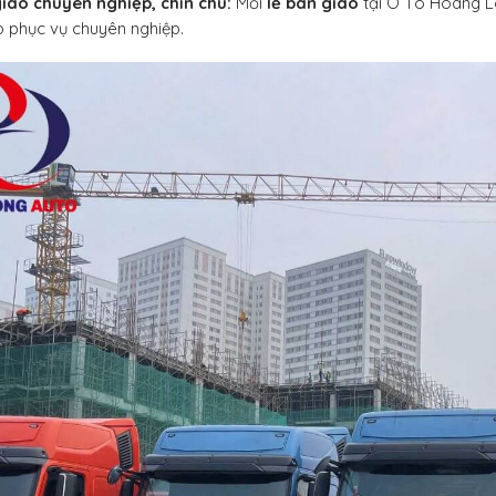
iao chuyên nghiệp, chỉn chu:
Mỗi
lễ bàn giao
tại Ô Tô Hoàng Lo
 phục vụ chuyên nghiệp.