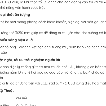
HP (1 cầu) là lựa chọn tối ưu dành cho các đơn vị vận tải và tài x
 khả năng vận hành vượt trội.
goại thất ấn tượng
thế hệ mới mang phong cách khỏe khoắn, hiện đại với mặt ga-lă
 tổng thể 3050 mm giúp xe dễ dàng di chuyển vào nhà xưởng có khô
hiếu sáng hiệu quả
đèn tổ ong Halogen kết hợp đèn sương mù, đảm bảo khả năng chi
t xấu.
ện nghi, tối ưu trải nghiệm người lái
c sơn điện ly chống gỉ theo tiêu chuẩn châu Âu, không gian bên tr
iường nằm lớn, ghế hơi bọc da cao cấp, vô lăng trợ lực 4 chấu có th
ài.
giải trí đa phương tiện với LCD, radio, MP3, USB cùng điều hòa mát 
Kỹ Thuật
Chi tiết
g tiện
Ô tô đầu kéo