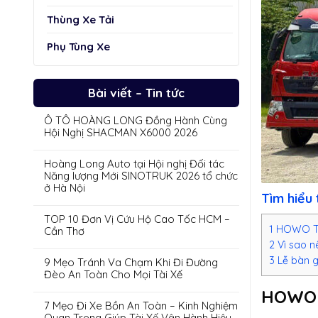
Thùng Xe Tải
Phụ Tùng Xe
Bài viết – Tin tức
Ô TÔ HOÀNG LONG Đồng Hành Cùng
Hội Nghị SHACMAN X6000 2026
Hoàng Long Auto tại Hội nghị Đối tác
Năng lượng Mới SINOTRUK 2026 tổ chức
ở Hà Nội
Tìm hiểu
TOP 10 Đơn Vị Cứu Hộ Cao Tốc HCM –
1
HOWO TX
Cần Thơ
2
Vì sao n
3
Lễ bàn g
9 Mẹo Tránh Va Chạm Khi Đi Đường
Đèo An Toàn Cho Mọi Tài Xế
HOWO 
7 Mẹo Đi Xe Bồn An Toàn – Kinh Nghiệm
Quan Trọng Giúp Tài Xế Vận Hành Hiệu