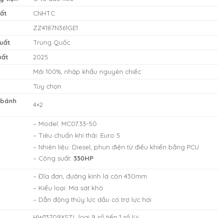
ất
CNHTC
ZZ4187N361GE1
uất
Trung Quốc
uất
2025
Mới 100%, nhập khẩu nguyên chiếc
Tùy chọn
 bánh
4×2
– Model: MC07.33-50
– Tiêu chuẩn khí thải: Euro 5
– Nhiên liệu: Diesel, phun điện từ điều khiển bằng PCU
– Công suất:
330HP
– Đĩa đơn, đường kính lá côn 430mm
– Kiểu loại: Ma sát khô
– Dẫn động thủy lực dầu có trợ lực hơi
HW13709XSTL loại 9 số tiến 1 số lùi