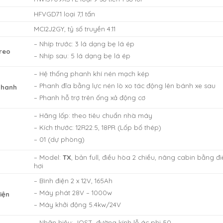
HFVGD71 loại 7,1 tấn
MCI2J2GY, tỷ số truyền 4.11
– Nhíp trước: 3 lá dạng bẹ lá ép
reo
– Nhíp sau: 5 lá dạng bẹ lá ép
– Hệ thống phanh khí nén mạch kép
– Phanh đĩa bằng lực nén lò xo tác động lên bánh xe sau
phanh
– Phanh hỗ trợ trên ống xả động cơ
– Hãng lốp: theo tiêu chuẩn nhà máy
– Kích thước: 12R22.5, 18PR (Lốp bố thép)
– 01 (dự phòng)
– Model:
TX
, bản full, điều hòa 2 chiều, nâng cabin bằng đ
hơi
– Bình điện 2 x 12V, 165Ah
– Máy phát 28V – 1000w
iện
– Máy khởi động 5.4kw/24V
– Nhãn hiệu: JOST, đường kính lỗ ác phi 50