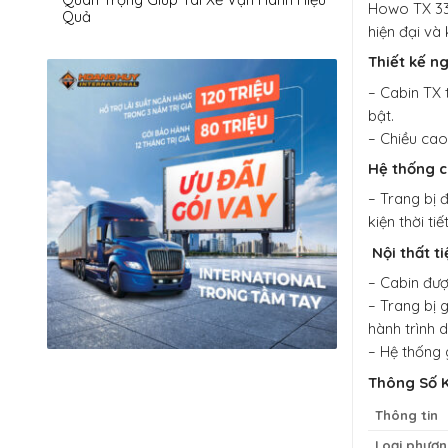
Howo TX 330
Quả
hiện đại và
Thiết kế n
– Cabin TX 
bật.
– Chiều cao
Hệ thống c
– Trang bị 
kiện thời tiế
Nội thất ti
– Cabin đượ
– Trang bị g
hành trình d
– Hệ thống 
Thông Số 
Thông tin
Loại phươn