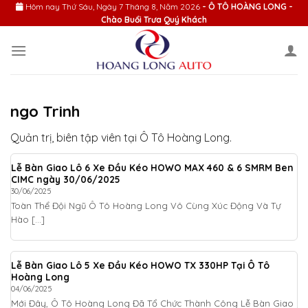
Skip
Hôm nay
Thứ Sáu, Ngày 7 Tháng 8, Năm 2026
- Ô TÔ HOÀNG LONG -
Chào Buổi Trưa Quý Khách
to
content
ngo Trinh
Quản trị, biên tập viên tại Ô Tô Hoàng Long.
Lễ Bàn Giao Lô 6 Xe Đầu Kéo HOWO MAX 460 & 6 SMRM Ben
CIMC ngày 30/06/2025
30/06/2025
Toàn Thể Đội Ngũ Ô Tô Hoàng Long Vô Cùng Xúc Động Và Tự
Hào [...]
Lễ Bàn Giao Lô 5 Xe Đầu Kéo HOWO TX 330HP Tại Ô Tô
Hoàng Long
04/06/2025
Mới Đây, Ô Tô Hoàng Long Đã Tổ Chức Thành Công Lễ Bàn Giao