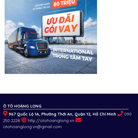
Ô TÔ HOÀNG LONG
967 Quốc Lộ 1A, Phường Thới An, Quận 12, Hồ Chí Minh
090
250 2228
http://otohoanglong.vn
otohoanglong.vn@gmail.com