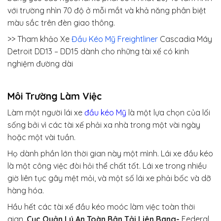
với trường nhìn 70 độ ở mỗi mắt và khả năng phân biệt
màu sắc trên đèn giao thông.
>> Tham khảo Xe
Đầu Kéo Mỹ Freightliner
Cascadia Máy
Detroit DD13 – DD15 dành cho những tài xế có kinh
nghiệm đường dài
Môi Trường Làm Việc
Làm một người lái xe
đầu kéo Mỹ
là một lựa chọn của lối
sống bởi vì các tài xế phải xa nhà trong một vài ngày
hoặc một vài tuần.
Họ dành phần lớn thời gian này một mình. Lái xe đầu kéo
là một công việc đòi hỏi thể chất tốt. Lái xe trong nhiều
giờ liên tục gây mệt mỏi, và một số lái xe phải bốc và dỡ
hàng hóa.
Hầu hết các tài xế đầu kéo moóc làm việc toàn thời
gian.
Cục Quản Lý An Toàn Bận Tải Liên Bang-
Federal