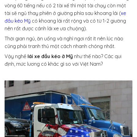
vòng 60 tiếng nếu có 2 tài xế thì một tài chạy còn một
tài sẽ ngủ thay phiên ở giường phía sau khoang lái (
xe
đầu kéo Mỹ
có khoang lái rất rộng và có từ 1-2 giường
nên rất được cánh lái xe ưa chuộng).
Thời gian ngủ, ăn uống và nghỉ ngơi rất ít nên lúc nào
cũng phải tranh thủ một cách nhanh chóng nhất.
Vậy nghề
lái xe đầu kéo ở Mỹ
như thế nào? Các qui
định, mức lương có khác gì so với Việt Nam?