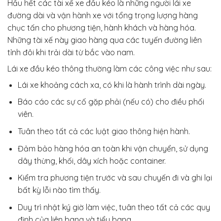
Hầu hết các tài xế xe đầu kéo là những người lái xe
đường dài và vận hành xe với tổng trọng lượng hàng
chục tấn cho phương tiện, hành khách và hàng hóa.
Những tài xế này giao hàng qua các tuyến đường liên
tỉnh đôi khi trải dài từ bắc vào nam.
Lái xe đầu kéo thông thường làm các công việc như sau:
Lái xe khoảng cách xa, có khi là hành trình dài ngày.
Báo cáo các sự cố gặp phải (nếu có) cho điều phối
viên.
Tuân theo tất cả các luật giao thông hiện hành.
Đảm bảo hàng hóa an toàn khi vận chuyển, sử dụng
dây thừng, khối, dây xích hoặc container.
Kiểm tra phương tiện trước và sau chuyến đi và ghi lại
bất kỳ lỗi nào tìm thấy.
Duy trì nhật ký giờ làm việc, tuân theo tất cả các quy
định của liên bang và tiểu bang.