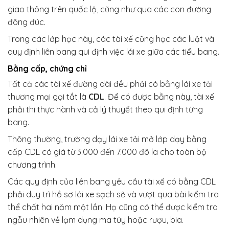
giao thông trên quốc lộ, cũng như qua các con đường
đông đúc.
Trong các lớp học này, các tài xế cũng học các luật và
quy định liên bang qui định việc lái xe giữa các tiểu bang.
Bằng cấp, chứng chỉ
Tất cả các tài xế đường dài đều phải có bằng lái xe tải
thương mại gọi tắt là
CDL
. Để có được bằng này, tài xế
phải thi thực hành và cả lý thuyết theo qui định từng
bang.
Thông thường, trường dạy lái xe tải mở lớp dạy bằng
cấp CDL có giá từ 3.000 đến 7.000 đô la cho toàn bộ
chương trình.
Các quy định của liên bang yêu cầu tài xế có bằng CDL
phải duy trì hồ sơ lái xe sạch sẽ và vượt qua bài kiểm tra
thể chất hai năm một lần. Họ cũng có thể được kiểm tra
ngẫu nhiên về lạm dụng ma túy hoặc rượu, bia.