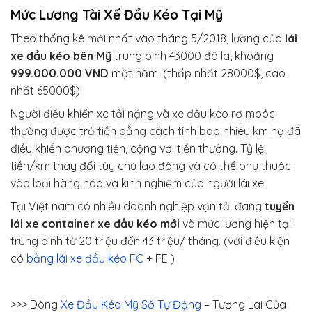
Mức Lương Tài Xế Đầu Kéo Tại Mỹ
Theo thống kê mới nhất vào tháng 5/2018, lương của
lái
xe đầu kéo bên Mỹ
trung bình 43000 đô la, khoảng
999.000.000 VND
một năm. (thấp nhất 28000$, cao
nhất 65000$)
Người điều khiển xe tải nặng và xe đầu kéo rơ moóc
thường được trả tiền bằng cách tính bao nhiêu km họ đã
điều khiển phương tiện, cộng với tiền thưởng. Tỷ lệ
tiền/km thay đổi tùy chủ lao động và có thể phụ thuộc
vào loại hàng hóa và kinh nghiệm của người lái xe.
Tại Việt nam có nhiều doanh nghiệp vận tải đang
tuyển
lái xe container xe đầu kéo mới
và mức lương hiện tại
trung bình từ 20 triệu đến 43 triệu/ tháng. (với điều kiện
có
bằng lái xe đầu kéo FC
+ FE )
>>> Dòng
Xe Đầu Kéo Mỹ Số Tự Động
– Tương Lai Của