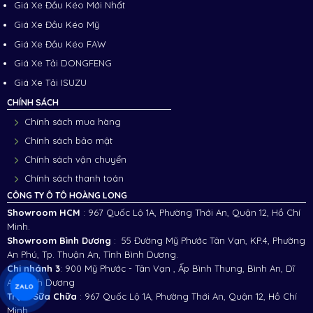
Giá Xe Đầu Kéo Mới Nhất
Giá Xe Đầu Kéo Mỹ
Giá Xe Đầu Kéo FAW
Giá Xe Tải DONGFENG
Giá Xe Tải ISUZU
CHÍNH SÁCH
Chính sách mua hàng
Chính sách bảo mật
Chính sách vận chuyển
Chính sách thanh toán
CÔNG TY Ô TÔ HOÀNG LONG
Showroom HCM
: 967 Quốc Lộ 1A, Phường Thới An, Quận 12, Hồ Chí
Minh.
Showroom Bình Dương
: 55 Đường Mỹ Phước Tân Vạn, KP.4, Phường
An Phú, Tp. Thuận An, Tỉnh Bình Dương.
Chi nhánh 3
:
900 Mỹ Phước - Tân Vạn , Ấp Bình Thung, Bình An, Dĩ
An, Bình Dương
ZALO
Trạm Sữa Chữa
: 967 Quốc Lộ 1A, Phường Thới An, Quận 12, Hồ Chí
Minh.