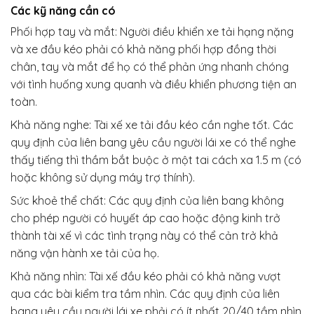
Các kỹ năng cần có
Phối hợp tay và mắt: Người điều khiển xe tải hạng nặng
và xe đầu kéo phải có khả năng phối hợp đồng thời
chân, tay và mắt để họ có thể phản ứng nhanh chóng
với tình huống xung quanh và điều khiển phương tiện an
toàn.
Khả năng nghe: Tài xế xe tải đầu kéo cần nghe tốt. Các
quy định của liên bang yêu cầu người lái xe có thể nghe
thấy tiếng thì thầm bắt buộc ở một tai cách xa 1.5 m (có
hoặc không sử dụng máy trợ thính).
Sức khoẻ thể chất: Các quy định của liên bang không
cho phép người có huyết áp cao hoặc động kinh trở
thành tài xế vì các tình trạng này có thể cản trở khả
năng vận hành xe tải của họ.
Khả năng nhìn: Tài xế đầu kéo phải có khả năng vượt
qua các bài kiểm tra tầm nhìn. Các quy định của liên
bang yêu cầu người lái xe phải có ít nhất 20/40 tầm nhìn