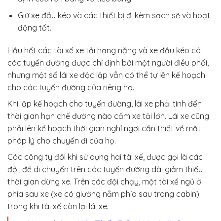
Giữ xe đầu kéo và các thiết bị đi kèm sạch sẽ và hoạt
động tốt.
Hầu hết các tài xế xe tải hạng nặng và xe đầu kéo có
các tuyến đường được chỉ định bởi một người điều phối,
nhưng một số lái xe độc ​​lập vẫn có thể tự lên kế hoạch
cho các tuyến đường của riêng họ.
Khi lập kế hoạch cho tuyến đường, lái xe phải tính đến
thời gian hạn chế đường nào cấm xe tải lớn. Lái xe cũng
phải lên kế hoạch thời gian nghỉ ngơi cần thiết về mặt
pháp lý cho chuyến đi của họ.
Các công ty đôi khi sử dụng hai tài xế, được gọi là các
đội, để di chuyển trên các tuyến đường dài giảm thiểu
thời gian dừng xe. Trên các đội chạy, một tài xế ngủ ở
phía sau xe (xe có giường nằm phía sau trong cabin)
trong khi tài xế còn lại lái xe.