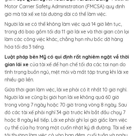
Motor Carrier Safety Administration (FMCSA) quy định
giờ mà tài xế xe tải đường dài có thể làm việc.
Người lái xe có thể không làm việc quá 14 giờ liên tục,
trong đó bao gồm tối đa 11 giờ lái xe và thời gian còn lại
làm các công việc khác, chẳng hạn như bốc dỡ hàng
hóa tối đa 3 tiếng.
Luật pháp bên Mỹ có qui định rất nghiêm ngặt về thời
gian lái xe
của tài xế để hạn chế tối đa các tai nạn do
tình trạng buồn ngủ, mệt mỏi và mất tập trung khi lái xe
nhiều giờ liền.
Giữa thời gian làm việc, lái xe phải có ít nhất 10 giờ nghỉ.
Người lái xe cũng bị giới hạn lái xe không quá 60 giờ
trong vòng 7 ngày hoặc 70 giờ trong vòng 8 ngày. Sau
đó các tài xế phải nghỉ 34 giờ trước khi bắt đầu chạy 7
hoặc 8 ngày kế tiếp. Lái xe phải ghi lại giờ giấc làm việc
cụ thể của họ trong một cuốn nhật ký đi đường. Tài xế xe
tải thường làm việc cả vào ban đêm, cuối tuần và ngày