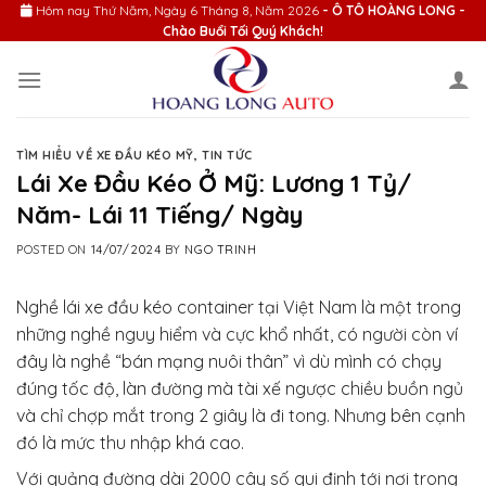
Skip
Hôm nay
Thứ Năm, Ngày 6 Tháng 8, Năm 2026
- Ô TÔ HOÀNG LONG -
Chào Buổi Tối Quý Khách!
to
content
TÌM HIỂU VỀ XE ĐẦU KÉO MỸ
,
TIN TỨC
Lái Xe Đầu Kéo Ở Mỹ: Lương 1 Tỷ/
Năm- Lái 11 Tiếng/ Ngày
POSTED ON
14/07/2024
BY
NGO TRINH
Nghề lái xe đầu kéo container tại Việt Nam là một trong
những nghề nguy hiểm và cực khổ nhất, có người còn ví
đây là nghề “bán mạng nuôi thân” vì dù mình có chạy
đúng tốc độ, làn đường mà tài xế ngược chiều buồn ngủ
và chỉ chợp mắt trong 2 giây là đi tong. Nhưng bên cạnh
đó là mức thu nhập khá cao.
Với quảng đường dài 2000 cây số qui định tới nơi trong