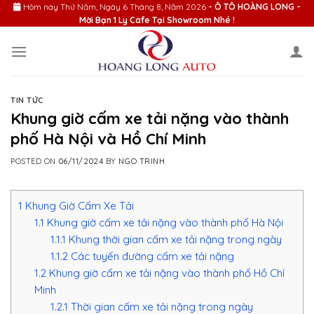
Skip
Hôm nay
Thứ Năm, Ngày 6 Tháng 8, Năm 2026
- Ô TÔ HOÀNG LONG -
Mời Bạn 1 Ly Cafe Tại Showroom Nhé !
to
content
TIN TỨC
Khung giờ cấm xe tải nặng vào thành
phố Hà Nội và Hồ Chí Minh
POSTED ON
06/11/2024
BY
NGO TRINH
1
Khung Giờ Cấm Xe Tải
1.1
Khung giờ cấm xe tải nặng vào thành phố Hà Nội
1.1.1
Khung thời gian cấm xe tải nặng trong ngày
1.1.2
Các tuyến đường cấm xe tải nặng
1.2
Khung giờ cấm xe tải nặng vào thành phố Hồ Chí
Minh
1.2.1
Thời gian cấm xe tải nặng trong ngày