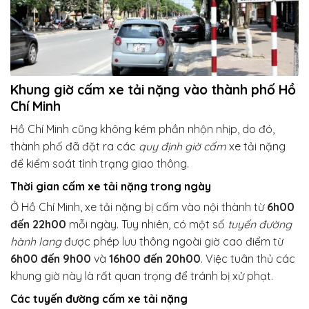
Khung giờ cấm xe tải nặng vào thành phố Hồ
Chí Minh
Hồ Chí Minh cũng không kém phần nhộn nhịp, do đó,
thành phố đã đặt ra các
quy định giờ cấm
xe tải nặng
để kiểm soát tình trạng giao thông.
Thời gian cấm xe tải nặng trong ngày
Ở Hồ Chí Minh, xe tải nặng bị cấm vào nội thành từ
6h00
đến 22h00
mỗi ngày. Tuy nhiên, có một số
tuyến đường
hành lang
được phép lưu thông ngoài giờ cao điểm từ
6h00 đến 9h00
và
16h00 đến 20h00
. Việc tuân thủ các
khung giờ này là rất quan trọng để tránh bị xử phạt.
Các tuyến đường cấm xe tải nặng