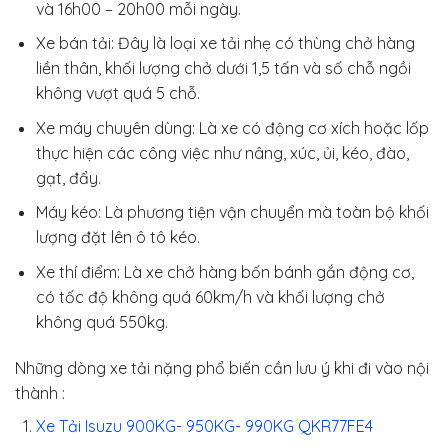
và 16h00 – 20h00 mỗi ngày.
Xe bán tải: Đây là loại xe tải nhẹ có thùng chở hàng
liền thân, khối lượng chở dưới 1,5 tấn và số chỗ ngồi
không vượt quá 5 chỗ.
Xe máy chuyên dùng: Là xe có động cơ xích hoặc lốp
thực hiện các công việc như nâng, xúc, ủi, kéo, đào,
gạt, đẩy.
Máy kéo: Là phương tiện vận chuyển mà toàn bộ khối
lượng đặt lên ô tô kéo.
Xe thí điểm: Là xe chở hàng bốn bánh gắn động cơ,
có tốc độ không quá 60km/h và khối lượng chở
không quá 550kg.
Những dòng xe tải nặng phổ biến cần lưu ý khi đi vào nội
thành :
Xe Tải Isuzu 900KG- 950KG- 990KG QKR77FE4