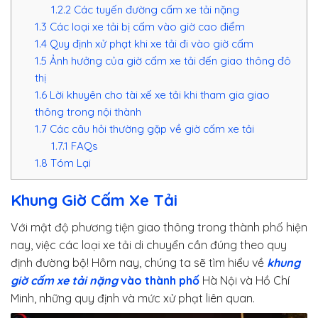
1.2.2
Các tuyến đường cấm xe tải nặng
1.3
Các loại xe tải bị cấm vào giờ cao điểm
1.4
Quy định xử phạt khi xe tải đi vào giờ cấm
1.5
Ảnh hưởng của giờ cấm xe tải đến giao thông đô
thị
1.6
Lời khuyên cho tài xế xe tải khi tham gia giao
thông trong nội thành
1.7
Các câu hỏi thường gặp về giờ cấm xe tải
1.7.1
FAQs
1.8
Tóm Lại
Khung Giờ Cấm Xe Tải
Với mật độ phương tiện giao thông trong thành phố hiện
nay, việc các loại xe tải di chuyển cần đúng theo quy
định đường bộ! Hôm nay, chúng ta sẽ tìm hiểu về
khung
giờ cấm xe tải nặng
vào thành phố
Hà Nội và Hồ Chí
Minh, những quy định và mức xử phạt liên quan.