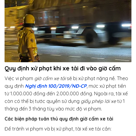
Quy định xử phạt khi xe tải đi vào giờ cấm
Việc vi phạm
giờ cấm xe tải
sẽ bị xử phạt nặng nề. Theo
quy định
Nghị định 100/2019/NĐ-CP
, mức xử phạt tiền
từ 1.000.000 đồng đến 2.000.000 đồng. Ngoài ra, tài xế
còn có thể bị tước quyền sử dụng
giấy phép lái xe
từ 1
tháng đến 3 tháng tùy vào mức độ vi phạm.
Các biện pháp tuân thủ quy định giờ cấm xe tải
Để tránh vi phạm và bị xử phạt, tài xế xe tải cần: