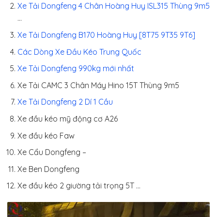
Xe Tải Dongfeng 4 Chân Hoàng Huy ISL315 Thùng 9m5
…
Xe Tải Dongfeng B170 Hoàng Huy [8T75 9T35 9T6]
Các Dòng Xe Đầu Kéo Trung Quốc
Xe Tải Dongfeng 990kg mới nhất
Xe Tải CAMC 3 Chân Máy Hino 15T Thùng 9m5
Xe Tải Dongfeng 2 Dí 1 Cầu
Xe đầu kéo mỹ động cơ A26
Xe đầu kéo Faw
Xe Cẩu Dongfeng –
Xe Ben Dongfeng
Xe đầu kéo 2 giường tải trọng 5T …