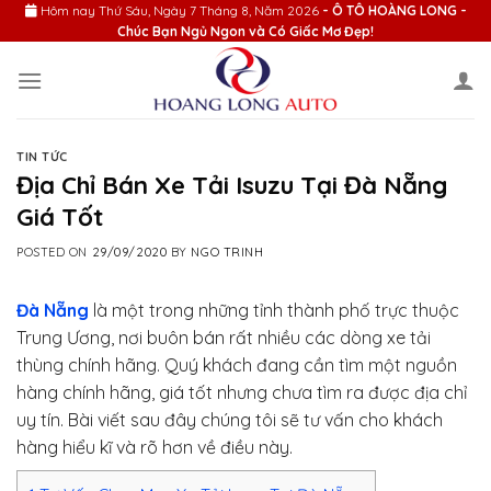
Skip
Hôm nay
Thứ Sáu, Ngày 7 Tháng 8, Năm 2026
- Ô TÔ HOÀNG LONG -
Chúc Bạn Ngủ Ngon và Có Giấc Mơ Đẹp!
to
content
TIN TỨC
Địa Chỉ Bán Xe Tải Isuzu Tại Đà Nẵng
Giá Tốt
POSTED ON
29/09/2020
BY
NGO TRINH
Đà Nẵng
là một trong những tỉnh thành phố trực thuộc
Trung Ương, nơi buôn bán rất nhiều các dòng xe tải
thùng chính hãng. Quý khách đang cần tìm một nguồn
hàng chính hãng, giá tốt nhưng chưa tìm ra được địa chỉ
uy tín. Bài viết sau đây chúng tôi sẽ tư vấn cho khách
hàng hiểu kĩ và rõ hơn về điều này.