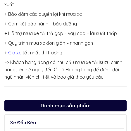
xuất
+ Bảo đảm các quyền lợi khi mua xe
+ Cam kết bảo hành – bảo dưỡng
+ Hỗ trợ mua xe tải trả góp – vay cao – lãi suất thấp
+ Quy trình mua xe đơn giản – nhanh gọn
+
Giá xe
tốt nhất thị trường
=> Khách hàng đang có nhu cầu mua xe tải Isuzu chính
hãng, liên hệ ngay đến Ô Tô Hoàng Long để được đội
ngũ nhân viên chi tiết và báo giá theo yêu cầu.
Danh mục sản phẩm
Xe Đầu Kéo