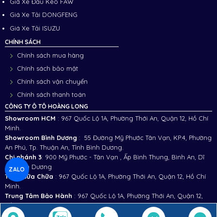
Giá Xe Đầu Kéo FAW
Giá Xe Tải DONGFENG
Giá Xe Tải ISUZU
CHÍNH SÁCH
Chính sách mua hàng
Chính sách bảo mật
Chính sách vận chuyển
Chính sách thanh toán
CÔNG TY Ô TÔ HOÀNG LONG
Showroom HCM
: 967 Quốc Lộ 1A, Phường Thới An, Quận 12, Hồ Chí
Minh.
Showroom Bình Dương
: 55 Đường Mỹ Phước Tân Vạn, KP.4, Phường
An Phú, Tp. Thuận An, Tỉnh Bình Dương.
Chi nhánh 3
:
900 Mỹ Phước - Tân Vạn , Ấp Bình Thung, Bình An, Dĩ
An, Bình Dương
ZALO
Trạm Sữa Chữa
: 967 Quốc Lộ 1A, Phường Thới An, Quận 12, Hồ Chí
Minh.
Trung Tâm Bảo Hành
: 967 Quốc Lộ 1A, Phường Thới An, Quận 12,
Hồ Chí Minh.