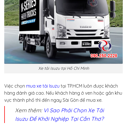
Xe tải Isuzu tại Hồ Chí Minh
Việc chọn
mua xe tải Isuzu
tại TP.HCM luôn được khách
hàng đánh giá cao. Nếu khách hàng ở ven hoặc gần khu
vực thành phố thì đến ngay Sài Gòn để mua xe.
Xem thêm:
Vì Sao Phải Chọn Xe Tải
Isuzu Để Khởi Nghiệp Tại Cần Thơ?