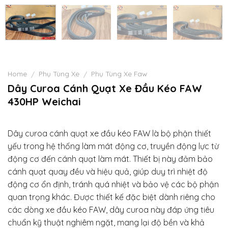
Home
Phụ Tùng Xe
Phụ Tùng Xe Faw
/
/
Dây Curoa Cánh Quạt Xe Đầu Kéo FAW
430HP Weichai
Dây curoa cánh quạt xe đầu kéo FAW là bộ phận thiết
yếu trong hệ thống làm mát động cơ, truyền động lực từ
động cơ đến cánh quạt làm mát. Thiết bị này đảm bảo
cánh quạt quay đều và hiệu quả, giúp duy trì nhiệt độ
động cơ ổn định, tránh quá nhiệt và bảo vệ các bộ phận
quan trọng khác. Được thiết kế đặc biệt dành riêng cho
các dòng xe đầu kéo FAW, dây curoa này đáp ứng tiêu
chuẩn kỹ thuật nghiêm ngặt, mang lại độ bền và khả