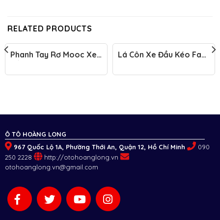
RELATED PRODUCTS
Phanh Tay Rơ Mooc Xe
Lá Côn Xe Đầu Kéo Faw
Đầu Kéo Faw 460HP
460HP
Ô TÔ HOÀNG LONG
967 Quốc Lộ 1A, Phường Thới An, Quận 12, Hồ Chí Minh
090
250 2228
http://otohoanglong.vn
otohoanglong.vn@gmail.com