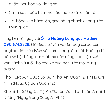
phẩm phù hợp với dòng xe
Chính sách bảo hành và hậu mãi rõ ràng, tận tâm
Hệ thống kho hàng lớn, giao hàng nhanh chóng trên
toàn quốc
Hãy liên hệ ngay với
Ô Tô Hoàng Long qua Hotline
090.674.2228.
Để được tư vấn và đặt dây curoa cánh
quạt xe đầu kéo FAW với chất lượng tốt nhất. Không chỉ
bảo vệ hệ thống làm mát mà còn nâng cao hiệu suất
vận hành và tuổi thọ cho xe của bạn trên mọi cung
đường.
Kho HCM: 967, Quốc Lộ 1A, P. Thới An, Quận 12, TP. Hồ Chí
Minh (Ngay Uỷ Ban Quận 12)
Kho Bình Dương: 55 Mỹ Phước Tân Vạn, Tp Thuận An, Bình
Dương (Ngay Vòng Xoay An Phú)