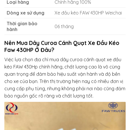
Loại hàng
Chính hãng 100%
Dòng xe sử dụng
Xe đầu kéo FAW 430HP Weichai
Thời gian bảo
06 tháng
hành
Nên Mua Dây Curoa Cánh Quạt Xe Đầu Kéo
Faw 430HP Ở Đâu?
Việc lựa chọn địa chỉ mua dây curoa cánh quạt xe đầu
kéo FAW 430Hp chính hãng, chất lượng cao là vô cùng
quan trọng để đảm bảo hiệu suất vận hành và độ bền
cho xe của bạn. Trên thị trường hiện nay có nhiều đơn vị
cung cấp phụ tùng, nhưng không phải nơi nào cũng đảm
bảo nguồn gốc rõ ràng và chất lượng tốt.