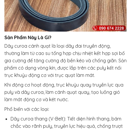
Sản Phẩm Này Là Gì?
Dây curoa cánh quạt là loại dây đai truyền động,
thường làm từ cao su tổng hợp chịu nhiệt kết hợp sợi bố
gia cường để tăng cường độ bền kéo và chống giãn. Sản
phẩm có dạng vòng kín, được lắp trên các puly kết nối
trục khuỷu động cơ với trục quạt làm mát.
Khi động cơ hoạt động, trục khuỷu quay truyền lực qua
puly và dây curoa, làm cánh quạt quay, tạo luồng gió
làm mát động cơ và két nước.
Phổ biến với các loại:
Dây curoa thang (V-Belt): Tiết diện hình thang, bám
chắc vào rãnh puly, truyền lực hiệu quả, chống trượt