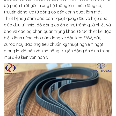
bộ phận thiết yếu trong hệ thống làm mát động cơ,
truyền động lực từ động cơ đến cánh quạt làm mát.
Thiết bị này đảm bảo cánh quạt quay đều và hiệu quả,
giúp duy trì nhiệt độ động cơ ổn định, tránh quá nhiệt và
bảo vệ các bộ phận quan trọng khác. Được thiết kế đặc
biệt dành riêng cho các dòng xe đầu kéo FAW, dây
curoa này đáp ứng tiêu chuẩn kỹ thuật nghiêm ngặt,
mang lại độ bền và khả năng truyền động ổn định trong
mọi điều kiện vận hành.