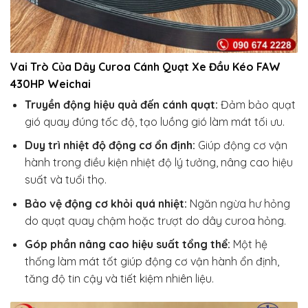
Vai Trò Của Dây Curoa Cánh Quạt Xe Đầu Kéo FAW
430HP Weichai
Truyền động hiệu quả đến cánh quạt:
Đảm bảo quạt
gió quay đúng tốc độ, tạo luồng gió làm mát tối ưu.
Duy trì nhiệt độ động cơ ổn định:
Giúp động cơ vận
hành trong điều kiện nhiệt độ lý tưởng, nâng cao hiệu
suất và tuổi thọ.
Bảo vệ động cơ khỏi quá nhiệt:
Ngăn ngừa hư hỏng
do quạt quay chậm hoặc trượt do dây curoa hỏng.
Góp phần nâng cao hiệu suất tổng thể:
Một hệ
thống làm mát tốt giúp động cơ vận hành ổn định,
tăng độ tin cậy và tiết kiệm nhiên liệu.