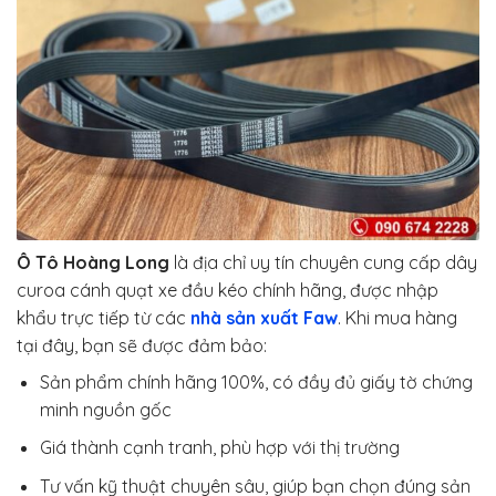
Ô Tô Hoàng Long
là địa chỉ uy tín chuyên cung cấp dây
curoa cánh quạt xe đầu kéo chính hãng, được nhập
khẩu trực tiếp từ các
nhà sản xuất Faw
. Khi mua hàng
tại đây, bạn sẽ được đảm bảo:
Sản phẩm chính hãng 100%, có đầy đủ giấy tờ chứng
minh nguồn gốc
Giá thành cạnh tranh, phù hợp với thị trường
Tư vấn kỹ thuật chuyên sâu, giúp bạn chọn đúng sản