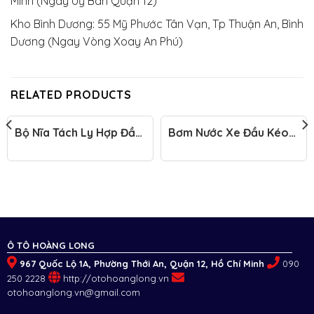
Minh (Ngay Uỷ Ban Quận 12)
Kho Bình Dương: 55 Mỹ Phước Tân Vạn, Tp Thuận An, Bình
Dương (Ngay Vòng Xoay An Phú)
RELATED PRODUCTS
Bộ Nĩa Tách Ly Hợp Đầu
Bơm Nước Xe Đầu Kéo
Kéo Faw 460
Faw 260HP
Ô TÔ HOÀNG LONG
967 Quốc Lộ 1A, Phường Thới An, Quận 12, Hồ Chí Minh
090
250 2228
http://otohoanglong.vn
otohoanglong.vn@gmail.com