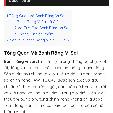
Description
1
Tổng Quan Về Bánh Răng Vi Sai
1.1
Bánh Răng Vi Sai Là Gì?
1.2
Vai Trò Của Bánh Răng Vi Sai
1.3
Thông Tin Sản Phẩm
2
Nên Mua Bánh Răng Vi Sai Ở Đâu?
Tổng Quan Về Bánh Răng Vi Sai
Bánh răng vi sai
chính là một trong những bộ phận cốt
lõi, đóng vai trò then chốt trong hệ thống truyền động.
Sản phẩm mà chúng tôi giới thiệu ở đây là bánh răng vi
sai chính hãng FAW TRUCKS, được sản xuất với tiêu
chuẩn kỹ thuật nghiêm ngặt, đảm bảo độ bền vượt trội
và khả năng vận hành ổn định trong mọi điều kiện. Việc
thay thế bằng phụ tùng chính hãng không chỉ giúp xe
hoạt động trơn tru mà còn kéo dài tuổi thọ của cả hệ
thống vi sai.