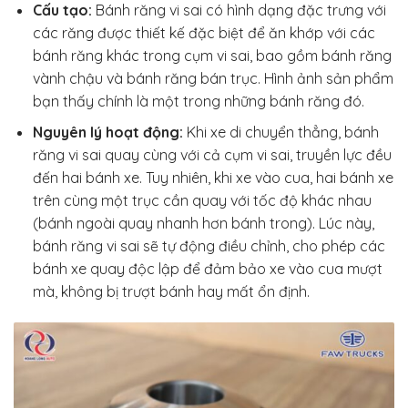
Cấu tạo:
Bánh răng vi sai có hình dạng đặc trưng với
các răng được thiết kế đặc biệt để ăn khớp với các
bánh răng khác trong cụm vi sai, bao gồm bánh răng
vành chậu và bánh răng bán trục. Hình ảnh sản phẩm
bạn thấy chính là một trong những bánh răng đó.
Nguyên lý hoạt động:
Khi xe di chuyển thẳng, bánh
răng vi sai quay cùng với cả cụm vi sai, truyền lực đều
đến hai bánh xe. Tuy nhiên, khi xe vào cua, hai bánh xe
trên cùng một trục cần quay với tốc độ khác nhau
(bánh ngoài quay nhanh hơn bánh trong). Lúc này,
bánh răng vi sai sẽ tự động điều chỉnh, cho phép các
bánh xe quay độc lập để đảm bảo xe vào cua mượt
mà, không bị trượt bánh hay mất ổn định.