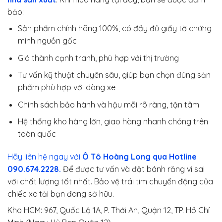
bảo:
Sản phẩm chính hãng 100%, có đầy đủ giấy tờ chứng
minh nguồn gốc
Giá thành cạnh tranh, phù hợp với thị trường
Tư vấn kỹ thuật chuyên sâu, giúp bạn chọn đúng sản
phẩm phù hợp với dòng xe
Chính sách bảo hành và hậu mãi rõ ràng, tận tâm
Hệ thống kho hàng lớn, giao hàng nhanh chóng trên
toàn quốc
Hãy liên hệ ngay với
Ô Tô Hoàng Long qua Hotline
090.674.2228.
Để được tư vấn và đặt bánh răng vi sai
với chất lượng tốt nhất. Bảo vệ trái tim chuyển động của
chiếc xe tải bạn đang sở hữu.
Kho HCM: 967, Quốc Lộ 1A, P. Thới An, Quận 12, TP. Hồ Chí