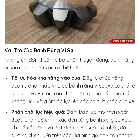
Vai Trò Của
Bánh Răng Vi Sai
Không chỉ đơn thuần là bộ phận truyền động, bánh răng
vi sai mang nhiều vai trò thiết yếu:
Tối ưu hóa khả năng vào cua:
Đây là chức năng
quan trọng nhất. Nhờ có bánh răng vi sai, xe có thể rẽ
an toàn và êm ái, tránh hiện tượng trượt lốp, mòn lốp
không đều và giảm áp lực lên các chi tiết khác của xe.
Phân phối lực hiệu quả:
Đảm bảo lực mô-men xoắn
được phân bổ chính xác đến từng bánh xe, giúp xe di
chuyển ổn định và đạt được hiệu suất tốt nhất, đặc
biệt khi di chuyển trên các địa hình gồ ghề hoặc trơn