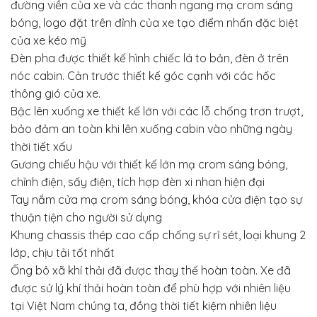
đường viền của xe và các thanh ngang mạ crom sáng
bóng, logo đặt trên đỉnh của xe tạo điểm nhấn đặc biệt
của xe kéo mỹ
Đèn pha được thiết kế hình chiếc lá to bản, đèn ở trên
nóc cabin. Cản trước thiết kế góc cạnh với các hốc
thông gió của xe.
Bậc lên xuống xe thiết kế lớn với các lỗ chống trơn trượt,
bảo đảm an toàn khi lên xuống cabin vào những ngày
thời tiết xấu
Gương chiếu hậu với thiết kế lớn mạ crom sáng bóng,
chỉnh điện, sấy điện, tích hợp đèn xi nhan hiện đại
Tay nắm cửa mạ crom sáng bóng, khóa cửa điện tạo sự
thuận tiện cho người sử dụng
Khung chassis thép cao cấp chống sự rỉ sét, loại khung 2
lớp, chịu tải tốt nhất
Ống bô xã khí thải đã được thay thế hoàn toàn. Xe đã
được sử lý khí thải hoàn toàn để phù hợp với nhiên liệu
tại Việt Nam chúng ta, đồng thời tiết kiệm nhiên liệu