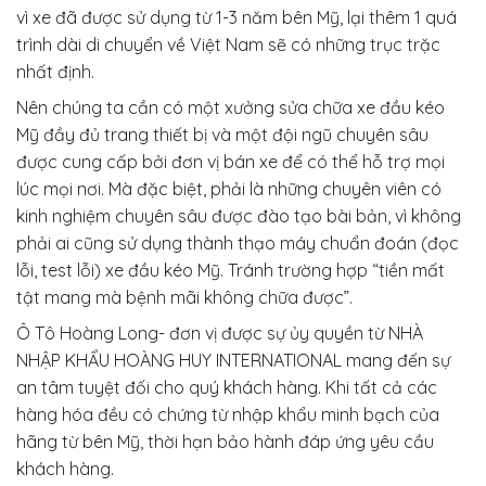
vì xe đã được sử dụng từ 1-3 năm bên Mỹ, lại thêm 1 quá
trình dài di chuyển về Việt Nam sẽ có những trục trặc
nhất định.
Nên chúng ta cần có một xưởng sửa chữa xe đầu kéo
Mỹ đầy đủ trang thiết bị và một đội ngũ chuyên sâu
được cung cấp bởi đơn vị bán xe để có thể hỗ trợ mọi
lúc mọi nơi. Mà đặc biệt, phải là những chuyên viên có
kinh nghiệm chuyên sâu được đào tạo bài bản, vì không
phải ai cũng sử dụng thành thạo máy chuẩn đoán (đọc
lỗi, test lỗi) xe đầu kéo Mỹ. Tránh trường hợp “tiền mất
tật mang mà bệnh mãi không chữa được”.
Ô Tô Hoàng Long- đơn vị được sự ủy quyền từ NHÀ
NHẬP KHẨU HOÀNG HUY INTERNATIONAL mang đến sự
an tâm tuyệt đối cho quý khách hàng. Khi tất cả các
hàng hóa đều có chứng từ nhập khẩu minh bạch của
hãng từ bên Mỹ, thời hạn bảo hành đáp ứng yêu cầu
khách hàng.