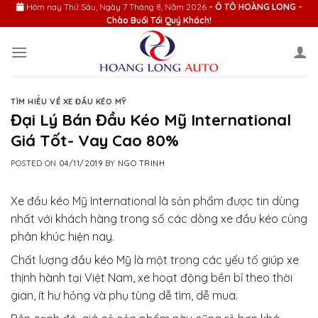
Skip
Hôm nay
Thứ Sáu, Ngày 7 Tháng 8, Năm 2026
- Ô TÔ HOÀNG LONG -
Chào Buổi Tối Quý Khách!
to
content
TÌM HIỂU VỀ XE ĐẦU KÉO MỸ
Đại Lý Bán Đầu Kéo Mỹ International
Giá Tốt- Vay Cao 80%
POSTED ON
04/11/2019
BY
NGO TRINH
Xe đầu kéo Mỹ International là sản phẩm được tin dùng
nhất với khách hàng trong số các dòng xe đầu kéo cùng
phân khúc hiện nay.
Chất lượng đầu kéo Mỹ là một trong các yếu tố giúp xe
thịnh hành tại Việt Nam, xe hoạt động bền bỉ theo thời
gian, ít hư hỏng và phụ tùng dễ tìm, dễ mua.