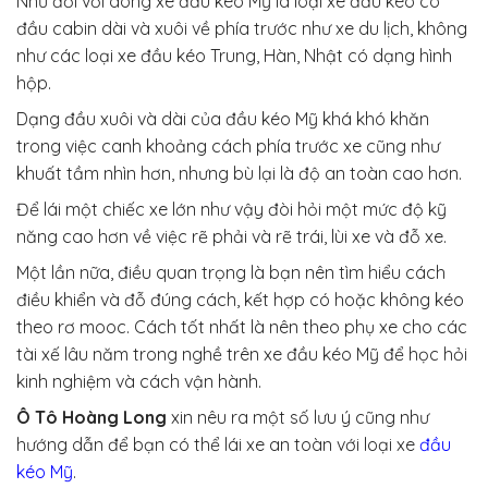
Như đối với dòng xe đầu kéo Mỹ là loại xe đầu kéo có
đầu cabin dài và xuôi về phía trước như xe du lịch, không
như các loại xe đầu kéo Trung, Hàn, Nhật có dạng hình
hộp.
Dạng đầu xuôi và dài của đầu kéo Mỹ khá khó khăn
trong việc canh khoảng cách phía trước xe cũng như
khuất tầm nhìn hơn, nhưng bù lại là độ an toàn cao hơn.
Để lái một chiếc xe lớn như vậy đòi hỏi một mức độ kỹ
năng cao hơn về việc rẽ phải và rẽ trái, lùi xe và đỗ xe.
Một lần nữa, điều quan trọng là bạn nên tìm hiểu cách
điều khiển và đỗ đúng cách, kết hợp có hoặc không kéo
theo rơ mooc. Cách tốt nhất là nên theo phụ xe cho các
tài xế lâu năm trong nghề trên xe đầu kéo Mỹ để học hỏi
kinh nghiệm và cách vận hành.
Ô Tô Hoàng Long
xin nêu ra một số lưu ý cũng như
hướng dẫn để bạn có thể lái xe an toàn với loại xe
đầu
kéo Mỹ
.