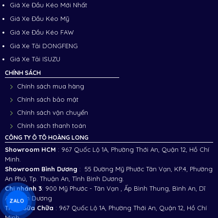
Giá Xe Đầu Kéo Mới Nhất
Giá Xe Đầu Kéo Mỹ
Giá Xe Đầu Kéo FAW
Giá Xe Tải DONGFENG
Giá Xe Tải ISUZU
CHÍNH SÁCH
Chính sách mua hàng
Chính sách bảo mật
Chính sách vận chuyển
Chính sách thanh toán
CÔNG TY Ô TÔ HOÀNG LONG
Showroom HCM
: 967 Quốc Lộ 1A, Phường Thới An, Quận 12, Hồ Chí
Minh.
Showroom Bình Dương
: 55 Đường Mỹ Phước Tân Vạn, KP.4, Phường
An Phú, Tp. Thuận An, Tỉnh Bình Dương.
Chi nhánh 3
:
900 Mỹ Phước - Tân Vạn , Ấp Bình Thung, Bình An, Dĩ
An, Bình Dương
ZALO
Trạm Sữa Chữa
: 967 Quốc Lộ 1A, Phường Thới An, Quận 12, Hồ Chí
Minh.