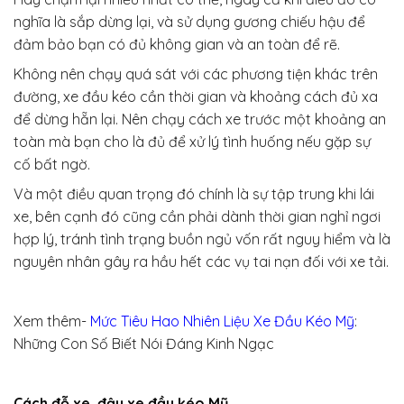
nghĩa là sắp dừng lại, và sử dụng gương chiếu hậu để
đảm bảo bạn có đủ không gian và an toàn để rẽ.
Không nên chạy quá sát với các phương tiện khác trên
đường, xe đầu kéo cần thời gian và khoảng cách đủ xa
để dừng hẵn lại. Nên chạy cách xe trước một khoảng an
toàn mà bạn cho là đủ để xử lý tình huống nếu gặp sự
cố bất ngờ.
Và một điều quan trọng đó chính là sự tập trung khi lái
xe, bên cạnh đó cũng cần phải dành thời gian nghỉ ngơi
hợp lý, tránh tình trạng buồn ngủ vốn rất nguy hiểm và là
nguyên nhân gây ra hầu hết các vụ tai nạn đối với xe tải.
Xem thêm-
Mức Tiêu Hao Nhiên Liệu Xe Đầu Kéo Mỹ
:
Những Con Số Biết Nói Đáng Kinh Ngạc
Cách đỗ xe, đậu xe đầu kéo Mỹ