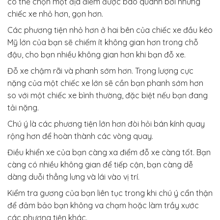
có thể chọn một địa điểm được bao quanh bởi những
chiếc xe nhỏ hơn, gọn hơn.
Các phương tiện nhỏ hơn ở hai bên của chiếc xe đầu kéo
Mỹ lớn của bạn sẽ chiếm ít không gian hơn trong chỗ
đậu, cho bạn nhiều không gian hơn khi bạn đỗ xe.
Đỗ xe chậm rãi và phanh sớm hơn. Trọng lượng cực
nặng của một chiếc xe lớn sẽ cần bạn phanh sớm hơn
so với một chiếc xe bình thường, đặc biệt nếu bạn đang
tải nặng.
Chú ý là các phương tiện lớn hơn đòi hỏi bán kính quay
rộng hơn để hoàn thành các vòng quay.
Điều khiển xe của bạn càng xa điểm đỗ xe càng tốt. Bạn
càng có nhiều không gian để tiếp cận, bạn càng dễ
dàng duỗi thẳng lưng và lái vào vị trí.
Kiểm tra gương của bạn liên tục trong khi chú ý cẩn thận
để đảm bảo bạn không va chạm hoặc làm trầy xước
các phương tiện khác.