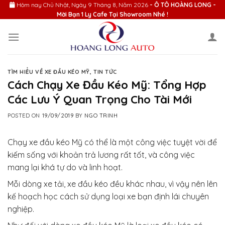
Skip
Hôm nay
Chủ Nhật, Ngày 9 Tháng 8, Năm 2026
- Ô TÔ HOÀNG LONG -
Mời Bạn 1 Ly Cafe Tại Showroom Nhé !
to
content
TÌM HIỂU VỀ XE ĐẦU KÉO MỸ
,
TIN TỨC
Cách Chạy Xe Đầu Kéo Mỹ: Tổng Hợp
Các Lưu Ý Quan Trọng Cho Tài Mới
POSTED ON
19/09/2019
BY
NGO TRINH
Chạy xe đầu kéo Mỹ có thể là một công việc tuyệt vời để
kiếm sống với khoản trả lương rất tốt, và công việc
mang lại khá tự do và linh hoạt.
Mỗi dòng xe tải, xe đầu kéo đều khác nhau, vì vậy nên lên
kế hoạch học cách sử dụng loại xe bạn định lái chuyên
nghiệp.